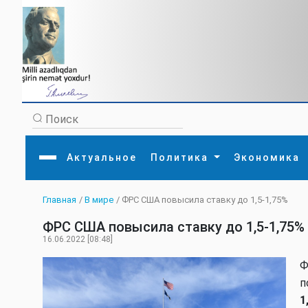
Актуальное
Политика
Экономика
Главная
/
В мире
/ ФРС США повысила ставку до 1,5-1,75%
Главная
Литература
Политика
Обще
ФРС США повысила ставку до 1,5-1,75%
Актуальное
МЕДИА
Внешняя политика
Тури
Экономика
Внутренняя политика
Наук
16.06.2022 [08:48]
Аналитика
Рели
Культура
Прои
Ф
Интервью
Диас
п
1