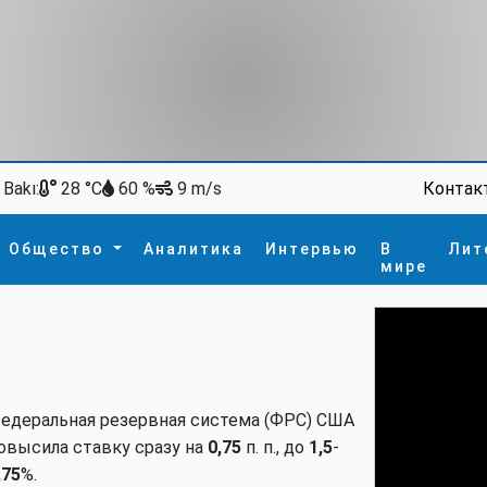
Bakı:
Контак
28 °C
60 %
9 m/s
Общество
Аналитика
Интервью
В
Лит
мире
ство
В мире
Спорт
Интересное
зм
İdman
Новые технологии
а
гия
сшествие
едеральная резервная система (ФРС) США
пора
овысила ставку сразу на
0,75
п. п., до
1,5
-
,75
%.