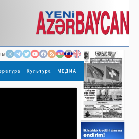
ты
AZ
RU
EN
ература
Культура
МЕДИА
×