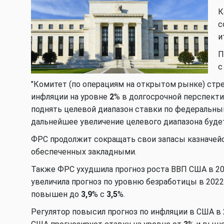
К
с
и
П
"Комитет (по операциям на открытом рынке) стр
инфляции на уровне
2
% в долгосрочной перспекти
поднять целевой диапазон ставки по федеральн
дальнейшее увеличение целевого диапазона будет
ФРС продолжит сокращать свои запасы казначейс
обеспеченных закладными.
Также ФРС ухудшила прогноз роста ВВП США в 20
увеличила прогноз по уровню безработицы в 2022
повышен до
3,9
% с
3,5
%.
Регулятор повысил прогноз по инфляции в США в 