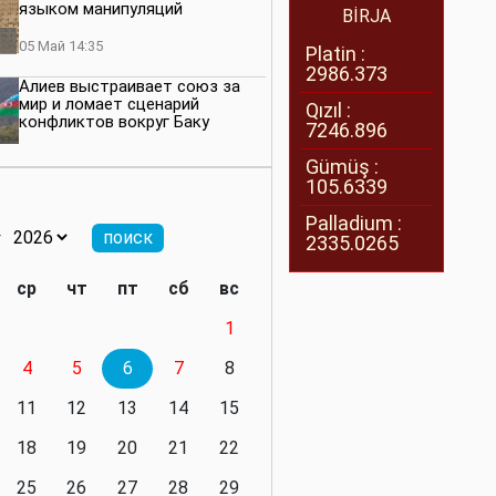
языком манипуляций
BİRJA
05 Май 14:35
Platin :
2986.373
Алиев выстраивает союз за
мир и ломает сценарий
Qızıl :
конфликтов вокруг Баку
7246.896
27 Апрель 14:07
Gümüş :
105.6339
Баку меняет правила. Страны
Южного Кавказа усиливают
Palladium :
значимость региона
2335.0265
08 Апрель 14:28
ср
чт
пт
сб
вс
Глобальная игра сил:
1
нейтралитета больше не будет
4
5
6
7
8
11 Март 16:36
11
12
13
14
15
Видимо, действительно
президенту приходится все
18
19
20
21
22
делать самому
25
26
27
28
29