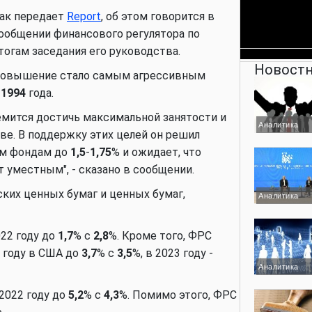
ак передает
Report
, об этом говорится в
ообщении финансового регулятора по
тогам заседания его руководства.
Новостн
овышение стало самым агрессивным
с
1994
года.
емится достичь максимальной занятости и
Аналитика
ве. В поддержку этих целей он решил
ым фондам до
1,5
-
1,75
% и ожидает, что
 уместным", - сказано в сообщении.
ких ценных бумаг и ценных бумаг,
Аналитика
22 году до
1,7
% с
2,8
%. Кроме того, ФРС
 году в США до
3,7
% с
3,5
%, в 2023 году -
Аналитика
2022 году до
5,2
% с
4,3
%. Помимо этого, ФРС