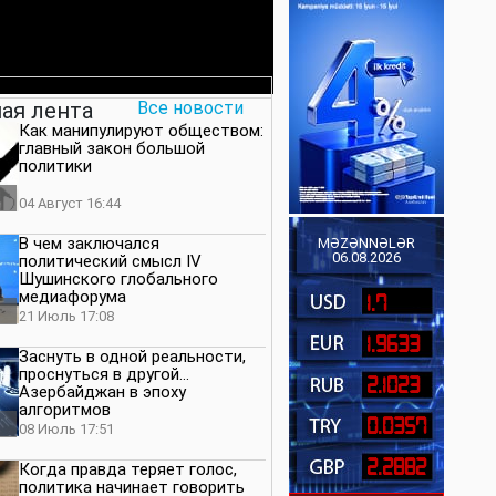
ая лента
Все новости
Как манипулируют обществом:
главный закон большой
политики
04 Август 16:44
В чем заключался
MƏZƏNNƏLƏR
06.08.2026
политический смысл IV
Шушинского глобального
медиафорума
1.7
21 Июль 17:08
1.9633
Заснуть в одной реальности,
проснуться в другой…
2.1023
Азербайджан в эпоху
алгоритмов
0.0357
08 Июль 17:51
2.2882
Когда правда теряет голос,
политика начинает говорить