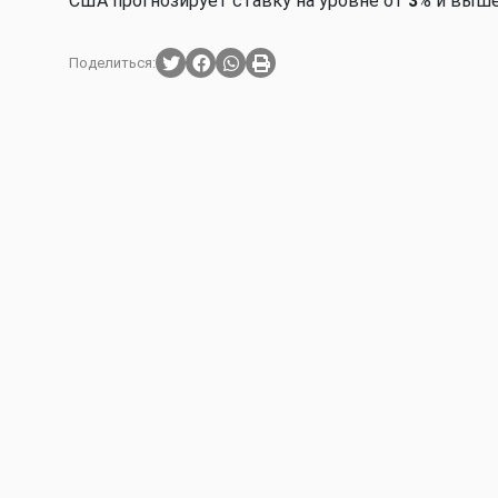
США прогнозирует ставку на уровне от
3
% и выше
Поделиться: