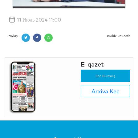
11 Июль 2024 11:00
Paylaş:
Baxılıb: 961 dəfə
E-qəzet
Son Buraxılış
Arxivə Keç