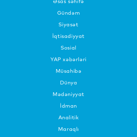
Əsas səhifə
Gündəm
Siyasət
İqtisadiyyat
Sosial
YAP xəbərləri
Müsahibə
Dünya
Mədəniyyat
İdman
Analitik
Maraqlı