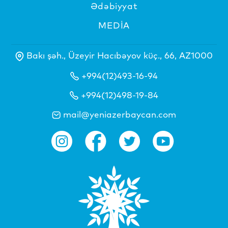
Ədəbiyyat
MEDİA
Bakı şəh., Üzeyir Hacıbəyov küç., 66, AZ1000
+994(12)493-16-94
+994(12)498-19-84
mail@yeniazerbaycan.com