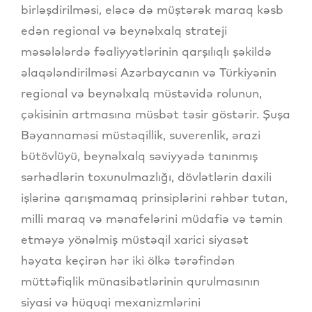
birləşdirilməsi, eləcə də müştərək maraq kəsb
edən regional və beynəlxalq strateji
məsələlərdə fəaliyyətlərinin qarşılıqlı şəkildə
əlaqələndirilməsi Azərbaycanın və Türkiyənin
regional və beynəlxalq müstəvidə rolunun,
çəkisinin artmasına müsbət təsir göstərir. Şuşa
Bəyannaməsi müstəqillik, suverenlik, ərazi
bütövlüyü, beynəlxalq səviyyədə tanınmış
sərhədlərin toxunulmazlığı, dövlətlərin daxili
işlərinə qarışmamaq prinsiplərini rəhbər tutan,
milli maraq və mənafelərini müdafiə və təmin
etməyə yönəlmiş müstəqil xarici siyasət
həyata keçirən hər iki ölkə tərəfindən
müttəfiqlik münasibətlərinin qurulmasının
siyasi və hüquqi mexanizmlərini