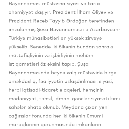
Bəyannaməsi müstəsna siyasi və tarixi
əhəmiyyət daşıyır. Prezident İlham Əliyev və
Prezident Rəcəb Tayyib Ərdoğan tərəfindən
imzalanmış Şuşa Bəyannaməsi ilə Azərbaycan-
Türkiyə münasibətləri ən yüksək zirvəyə
yüksəlib. Sənəddə iki ölkənin bundan sonrakı
müttəfiqliyinin və işbirliyinin mühüm
istiqamətləri öz əksini tapıb. Şuşa
Bəyannaməsində beynəlxalq müstəvidə birgə
əməkdaşlıq, fəaliyyətin uzlaşdırılması, siyasi,
hərbi iqtisadi-ticarət əlaqələri, həmçinin
mədəniyyət, təhsil, idman, gənclər siyasəti kimi
sahələr əhatə olunub. Meydana çıxan yeni
çağırışlar fonunda hər iki ölkənin ümumi
maraqlarının qorunmasında imkanların