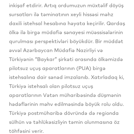
inkişaf etdirir. Artıq ordumuzun müxtəlif döyüş
sursatları ilə təminatının xeyli hissəsi məhz
daxili istehsal hesabına həyata keçirilir. Qardaş
ölkə ilə birgə müdafiə sənayesi müəssisələrinin
qurulması perspektivləri böyükdür. Bir müddət
əvvəl Azərbaycan Müdafiə Nazirliyi və
Türkiyənin “Baykar” şirkəti arasında ölkəmizdə
pilotsuz uçuş aparatlarının (PUA) birgə
istehsalına dair sənəd imzalanıb. Xatırladaq ki,
Türkiyə istehsalı olan pilotsuz uçuş
aparatlarının Vətən müharibəsində düşmənin
hədəflərinin məhv edilməsində böyük rolu oldu.
Türkiyə postmüharibə dövründə də regionda
sülhün və təhlükəsizliyin təmin olunmasına öz
töhfəsini verir.