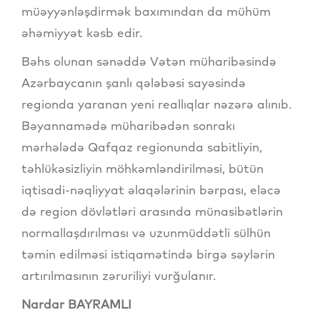
müəyyənləşdirmək baxımından da mühüm
əhəmiyyət kəsb edir.
Bəhs olunan sənəddə Vətən müharibəsində
Azərbaycanın şanlı qələbəsi sayəsində
regionda yaranan yeni reallıqlar nəzərə alınıb.
Bəyannamədə müharibədən sonrakı
mərhələdə Qafqaz regionunda sabitliyin,
təhlükəsizliyin möhkəmləndirilməsi, bütün
iqtisadi-nəqliyyat əlaqələrinin bərpası, eləcə
də region dövlətləri arasında münasibətlərin
normallaşdırılması və uzunmüddətli sülhün
təmin edilməsi istiqamətində birgə səylərin
artırılmasının zəruriliyi vurğulanır.
Nardar BAYRAMLI