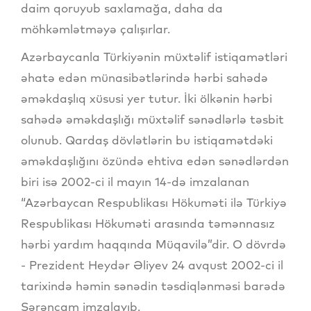
daim qoruyub saxlamağa, daha da
möhkəmlətməyə çalışırlar.
Azərbaycanla Türkiyənin müxtəlif istiqamətləri
əhatə edən münasibətlərində hərbi sahədə
əməkdaşlıq xüsusi yer tutur. İki ölkənin hərbi
sahədə əməkdaşlığı müxtəlif sənədlərlə təsbit
olunub. Qardaş dövlətlərin bu istiqamətdəki
əməkdaşlığını özündə ehtiva edən sənədlərdən
biri isə 2002-ci il mayın 14-də imzalanan
“Azərbaycan Respublikası Hökuməti ilə Türkiyə
Respublikası Hökuməti arasında təmənnasız
hərbi yardım haqqında Müqavilə”dir. O dövrdə
- Prezident Heydər Əliyev 24 avqust 2002-ci il
tarixində həmin sənədin təsdiqlənməsi barədə
Sərəncam imzalayıb.