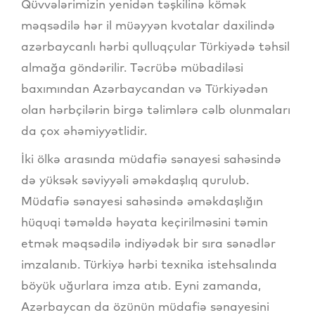
Qüvvələrimizin yenidən təşkilinə kömək
məqsədilə hər il müəyyən kvotalar daxilində
azərbaycanlı hərbi qulluqçular Türkiyədə təhsil
almağa göndərilir. Təcrübə mübadiləsi
baxımından Azərbaycandan və Türkiyədən
olan hərbçilərin birgə təlimlərə cəlb olunmaları
da çox əhəmiyyətlidir.
İki ölkə arasında müdafiə sənayesi sahəsində
də yüksək səviyyəli əməkdaşlıq qurulub.
Müdafiə sənayesi sahəsində əməkdaşlığın
hüquqi təməldə həyata keçirilməsini təmin
etmək məqsədilə indiyədək bir sıra sənədlər
imzalanıb. Türkiyə hərbi texnika istehsalında
böyük uğurlara imza atıb. Eyni zamanda,
Azərbaycan da özünün müdafiə sənayesini