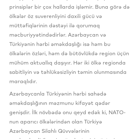
prinsiplər bir çox hallarda işləmir. Buna görə də
ölkələr öz suverenliyini daxili gücü və
müttəfiqlərinin dəstəyi ilə qorumaq
məcburiyyətindədirlər. Azərbaycan və
Türkiyənin hərbi əməkdaşlığı isə həm bu
ölkələrin özləri, həm də bütövlükdə region üçün
mühüm aktuallıq daşıyır. Hər iki ölkə regionda
sabitliyin və təhlükəsizliyin təmin olunmasında
maraqlıdır.
Azərbaycanla Türkiyənin hərbi sahədə
əməkdaşlığının məzmunu kifayət qədər
genişdir. İlk növbədə onu qeyd edək ki, NATO-
nun aparıcı ölkələrindən olan Türkiyə
Azərbaycan Silahlı Qüvvələrinin