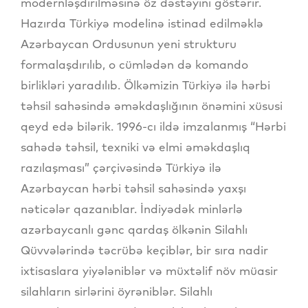
modernləşdirilməsinə öz dəstəyini göstərir.
Hazırda Türkiyə modelinə istinad edilməklə
Azərbaycan Ordusunun yeni strukturu
formalaşdırılıb, o cümlədən də komando
birlikləri yaradılıb. Ölkəmizin Türkiyə ilə hərbi
təhsil sahəsində əməkdaşlığının önəmini xüsusi
qeyd edə bilərik. 1996-cı ildə imzalanmış “Hərbi
sahədə təhsil, texniki və elmi əməkdaşlıq
razılaşması” çərçivəsində Türkiyə ilə
Azərbaycan hərbi təhsil sahəsində yaxşı
nəticələr qazanıblar. İndiyədək minlərlə
azərbaycanlı gənc qardaş ölkənin Silahlı
Qüvvələrində təcrübə keçiblər, bir sıra nadir
ixtisaslara yiyələniblər və müxtəlif növ müasir
silahların sirlərini öyrəniblər. Silahlı