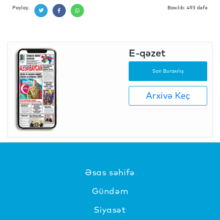
Paylaş:
Baxılıb: 493 dəfə
E-qəzet
Son Buraxılış
Arxivə Keç
Əsas səhifə
Gündəm
Siyasət