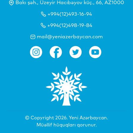
Bakı şəh., Üzeyir Hacıbəyov küç., 66, AZ1000
+994(12)493-16-94
+994(12)498-19-84
mail@yeniazerbaycan.com
© Copyright 2026.
Yeni Azərbaycan
.
Müəllif hüquqları qorunur.