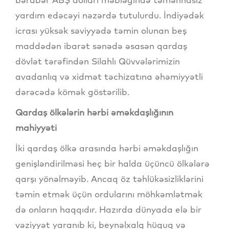
yardım edəcəyi nəzərdə tutulurdu. İndiyədək
icrası yüksək səviyyədə təmin olunan beş
maddədən ibarət sənədə əsasən qardaş
dövlət tərəfindən Silahlı Qüvvələrimizin
avadanlıq və xidmət təchizatına əhəmiyyətli
dərəcədə kömək göstərilib.
Qardaş ölkələrin hərbi əməkdaşlığının
mahiyyəti
İki qardaş ölkə arasında hərbi əməkdaşlığın
genişləndirilməsi heç bir halda üçüncü ölkələrə
qarşı yönəlməyib. Ancaq öz təhlükəsizliklərini
təmin etmək üçün ordularını möhkəmlətmək
də onların haqqıdır. Hazırda dünyada elə bir
vəziyyət yaranıb ki, beynəlxalq hüquq və