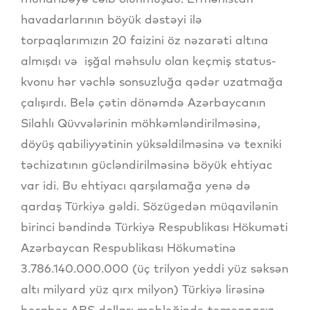
havadarlarının böyük dəstəyi ilə
torpaqlarımızın 20 faizini öz nəzarəti altına
almışdı və işğal məhsulu olan keçmiş status-
kvonu hər vəchlə sonsuzluğa qədər uzatmağa
çalışırdı. Belə çətin dönəmdə Azərbaycanın
Silahlı Qüvvələrinin möhkəmləndirilməsinə,
döyüş qabiliyyətinin yüksəldilməsinə və texniki
təchizatının gücləndirilməsinə böyük ehtiyac
var idi. Bu ehtiyacı qarşılamağa yenə də
qardaş Türkiyə gəldi. Sözügedən müqavilənin
birinci bəndində Türkiyə Respublikası Hökuməti
Azərbaycan Respublikası Hökumətinə
3.786.140.000.000 (üç trilyon yeddi yüz səksən
altı milyard yüz qırx milyon) Türkiyə lirəsinə
bərabər ABŞ dolları məbləğində təmənnasız