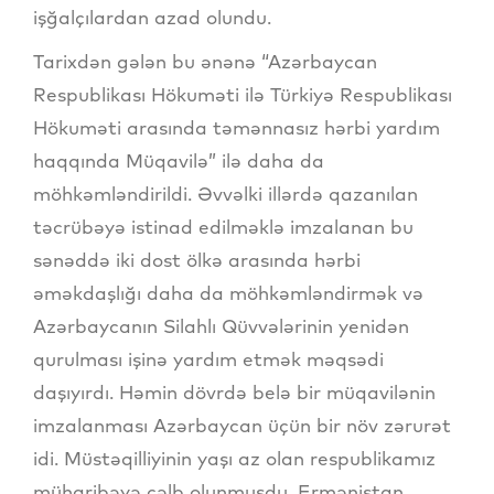
işğalçılardan azad olundu.
Tarixdən gələn bu ənənə “Azərbaycan
Respublikası Hökuməti ilə Türkiyə Respublikası
Hökuməti arasında təmənnasız hərbi yardım
haqqında Müqavilə” ilə daha da
möhkəmləndirildi. Əvvəlki illərdə qazanılan
təcrübəyə istinad edilməklə imzalanan bu
sənəddə iki dost ölkə arasında hərbi
əməkdaşlığı daha da möhkəmləndirmək və
Azərbaycanın Silahlı Qüvvələrinin yenidən
qurulması işinə yardım etmək məqsədi
daşıyırdı. Həmin dövrdə belə bir müqavilənin
imzalanması Azərbaycan üçün bir növ zərurət
idi. Müstəqilliyinin yaşı az olan respublikamız
müharibəyə cəlb olunmuşdu. Ermənistan