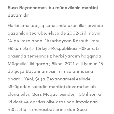
Şuşa Bəyannaməsi bu müqavilənin məntiqi
davamıdır
Hərbi əməkdaşlıq sahəsində uzun illər ərzində
qazanılan təcrübə, eləcə də 2002-ci il mayın
14-də imzalanan “Azərbaycan Respublikası
Hökuməti ilə Türkiyə Respublikası Hökuməti
arasında təmənnasız hərbi yardım haqqında
Müqavilə” iki qardaş ölkəni 2021-ci il iyunun 15-
də Şuşa Bəyannaməsinin imzalanmasına
apardı. Yəni, Şuşa Bəyannaməsi əslində,
sözügedən sənədin məntiqi davamı hesab
oluna bilər. Qars Müqaviləsindən 100 il sonra
iki dost və qardaş ölkə arasında imzalanan
müttəfiqlik münasibətlərinə dair Şuşa