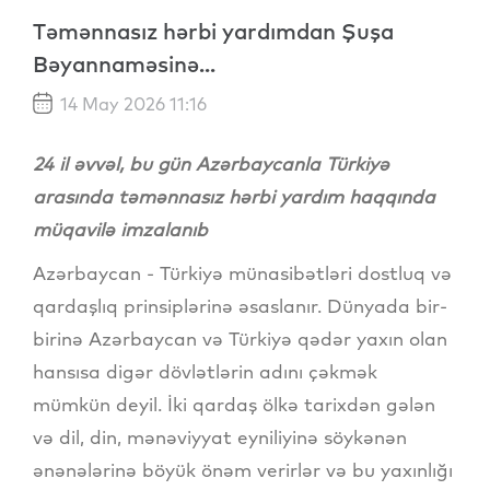
Təmənnasız hərbi yardımdan Şuşa
Bəyannaməsinə...
14 May 2026 11:16
24 il əvvəl, bu gün Azərbaycanla Türkiyə
arasında təmənnasız hərbi yardım haqqında
müqavilə imzalanıb
Azərbaycan - Türkiyə münasibətləri dostluq və
qardaşlıq prinsiplərinə əsaslanır. Dünyada bir-
birinə Azərbaycan və Türkiyə qədər yaxın olan
hansısa digər dövlətlərin adını çəkmək
mümkün deyil. İki qardaş ölkə tarixdən gələn
və dil, din, mənəviyyat eyniliyinə söykənən
ənənələrinə böyük önəm verirlər və bu yaxınlığı