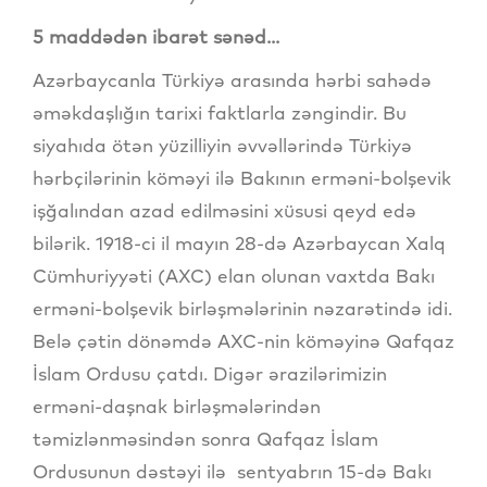
5 maddədən ibarət sənəd...
Azərbaycanla Türkiyə arasında hərbi sahədə
əməkdaşlığın tarixi faktlarla zəngindir. Bu
siyahıda ötən yüzilliyin əvvəllərində Türkiyə
hərbçilərinin köməyi ilə Bakının erməni-bolşevik
işğalından azad edilməsini xüsusi qeyd edə
bilərik. 1918-ci il mayın 28-də Azərbaycan Xalq
Cümhuriyyəti (AXC) elan olunan vaxtda Bakı
erməni-bolşevik birləşmələrinin nəzarətində idi.
Belə çətin dönəmdə AXC-nin köməyinə Qafqaz
İslam Ordusu çatdı. Digər ərazilərimizin
erməni-daşnak birləşmələrindən
təmizlənməsindən sonra Qafqaz İslam
Ordusunun dəstəyi ilə sentyabrın 15-də Bakı