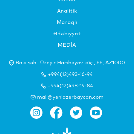
Analitik
Maraqlı
Ədəbiyyat
MEDİA
Bakı şəh., Üzeyir Hacıbəyov küç., 66, AZ1000
+994(12)493-16-94
+994(12)498-19-84
mail@yeniazerbaycan.com