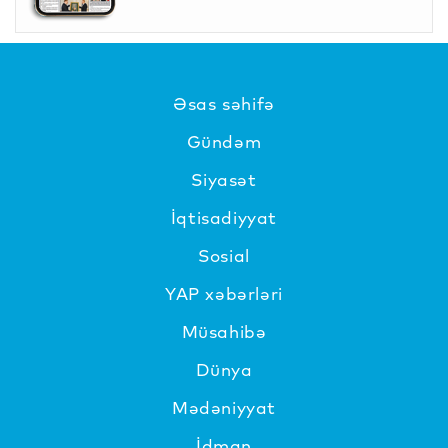
Əsas səhifə
Gündəm
Siyasət
İqtisadiyyat
Sosial
YAP xəbərləri
Müsahibə
Dünya
Mədəniyyat
İdman