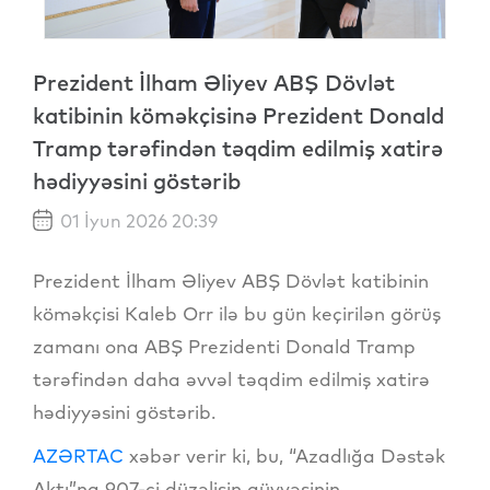
Prezident İlham Əliyev ABŞ Dövlət
katibinin köməkçisinə Prezident Donald
Tramp tərəfindən təqdim edilmiş xatirə
hədiyyəsini göstərib
01 İyun 2026 20:39
Prezident İlham Əliyev ABŞ Dövlət katibinin
köməkçisi Kaleb Orr ilə bu gün keçirilən görüş
zamanı ona ABŞ Prezidenti Donald Tramp
tərəfindən daha əvvəl təqdim edilmiş xatirə
hədiyyəsini göstərib.
AZƏRTAC
xəbər verir ki, bu, “Azadlığa Dəstək
Aktı”na 907-ci düzəlişin qüvvəsinin