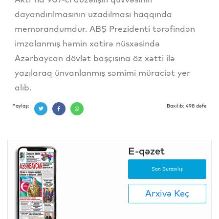
dayandırılmasının uzadılması haqqında
memorandumdur. ABŞ Prezidenti tərəfindən
imzalanmış həmin xatirə nüsxəsində
Azərbaycan dövlət başçısına öz xətti ilə
yazılaraq ünvanlanmış səmimi müraciət yer
alıb.
Paylaş:
Baxılıb: 498 dəfə
E-qəzet
Son Buraxılış
Arxivə Keç