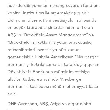
hazırda dünyanın ən nəhəng suveren fondları,
kapital institutları ilə sıx əməkdaşlıq edir.
Dünyanın alternativ investisiyalar sahəsində
ən böyük idarəedici şirkətlərindən biri olan
ABŞ-ın “Brookfield Asset Management” və
“Brookfield” şirkətləri ilə yaxın əməkdaşlıq
münasibətləri investisiya nüfuzunun
göstəricisidir. Habelə Amerikanın “Neuberger
Berman” şirkəti ilə səmərəli tərəfdaşlıq quran
Dövlət Neft Fondunun müasir investisiya
alətləri tətbiq etməsində “Neuberger
Berman”in təcrübəsi mühüm əhəmiyyət kəsb
edir.
DNF Avrozona, ABŞ, Asiya və digər qlobal