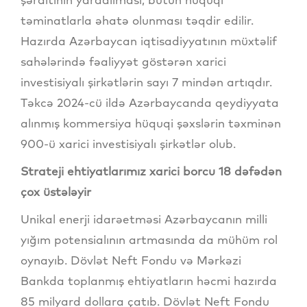
təminatlarla əhatə olunması təqdir edilir.
Hazırda Azərbaycan iqtisadiyyatının müxtəlif
sahələrində fəaliyyət göstərən xarici
investisiyalı şirkətlərin sayı 7 mindən artıqdır.
Təkcə 2024-cü ildə Azərbaycanda qeydiyyata
alınmış kommersiya hüquqi şəxslərin təxminən
900-ü xarici investisiyalı şirkətlər olub.
Strateji ehtiyatlarımız xarici borcu 18 dəfədən
çox üstələyir
Unikal enerji idarəetməsi Azərbaycanın milli
yığım potensialının artmasında da mühüm rol
oynayıb. Dövlət Neft Fondu və Mərkəzi
Bankda toplanmış ehtiyatların həcmi hazırda
85 milyard dollara çatıb. Dövlət Neft Fondu