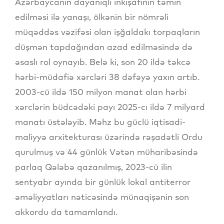
Azərbaycanın dayanıqlı inkişafının təmin
edilməsi ilə yanaşı, ölkənin bir nömrəli
müqəddəs vəzifəsi olan işğaldakı torpaqların
düşmən tapdağından azad edilməsində də
əsaslı rol oynayıb. Belə ki, son 20 ildə təkcə
hərbi-müdafiə xərcləri 38 dəfəyə yaxın artıb.
2003-cü ildə 150 milyon manat olan hərbi
xərclərin büdcədəki payı 2025-cı ildə 7 milyard
manatı üstələyib. Məhz bu güclü iqtisadi-
maliyyə arxitekturası üzərində rəşadətli Ordu
qurulmuş və 44 günlük Vətən müharibəsində
parlaq Qələbə qazanılmış, 2023-cü ilin
sentyabr ayında bir günlük lokal antiterror
əməliyyatları nəticəsində münaqişənin son
akkordu da tamamlandı.