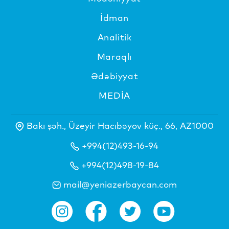
İdman
Analitik
Maraqlı
Ədəbiyyat
MEDİA
Bakı şəh., Üzeyir Hacıbəyov küç., 66, AZ1000
+994(12)493-16-94
+994(12)498-19-84
mail@yeniazerbaycan.com