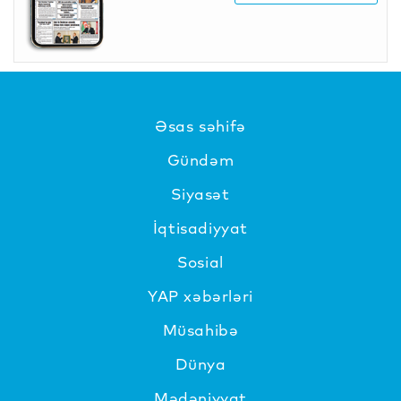
Əsas səhifə
Gündəm
Siyasət
İqtisadiyyat
Sosial
YAP xəbərləri
Müsahibə
Dünya
Mədəniyyat