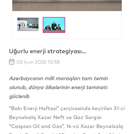
Uğurlu enerji strategiyası...
03 İyun 2026 10:58
Azərbaycanın milli maraqları tam təmin
olunub, dünya ölkələrinin enerji təminatı
güclənib
“Bakı Enerji Həftəsi” çərçivəsində keçirilən 31-ci
Beynəlxalq Xəzər Neft və Qaz Sərgisi
“Caspian Oil and Gas”, 14-cü Xəzər Beynəlxalq