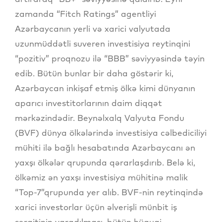
zamanda “Fitch Ratings” agentliyi
Azərbaycanın yerli və xarici valyutada
uzunmüddətli suveren investisiya reytinqini
“pozitiv” proqnozu ilə “BBB” səviyyəsində təyin
edib. Bütün bunlar bir daha göstərir ki,
Azərbaycan inkişaf etmiş ölkə kimi dünyanın
aparıcı investitorlarının daim diqqət
mərkəzindədir. Beynəlxalq Valyuta Fondu
(BVF) dünya ölkələrində investisiya cəlbediciliyi
mühiti ilə bağlı hesabatında Azərbaycanı ən
yaxşı ölkələr qrupunda qərarlaşdırıb. Belə ki,
ölkəmiz ən yaxşı investisiya mühitinə malik
“Top-7”qrupunda yer alıb. BVF-nin reytinqində
xarici investorlar üçün əlverişli münbit iş
şəraitinin yaradılması, bütün hüquqi