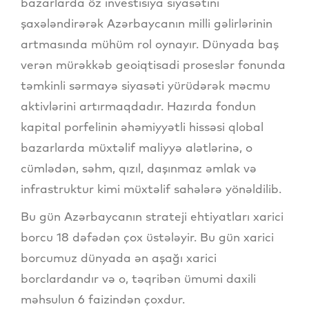
bazarlarda öz investisiya siyasətini
şaxələndirərək Azərbaycanın milli gəlirlərinin
artmasında mühüm rol oynayır. Dünyada baş
verən mürəkkəb geoiqtisadi proseslər fonunda
təmkinli sərmayə siyasəti yürüdərək məcmu
aktivlərini artırmaqdadır. Hazırda fondun
kapital porfelinin əhəmiyyətli hissəsi qlobal
bazarlarda müxtəlif maliyyə alətlərinə, o
cümlədən, səhm, qızıl, daşınmaz əmlak və
infrastruktur kimi müxtəlif sahələrə yönəldilib.
Bu gün Azərbaycanın strateji ehtiyatları xarici
borcu 18 dəfədən çox üstələyir. Bu gün xarici
borcumuz dünyada ən aşağı xarici
borclardandır və o, təqribən ümumi daxili
məhsulun 6 faizindən çoxdur.