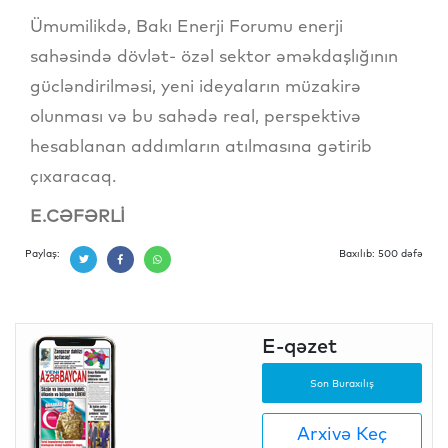
Ümumilikdə, Bakı Enerji Forumu enerji
sahəsində dövlət- özəl sektor əməkdaşlığının
gücləndirilməsi, yeni ideyaların müzakirə
olunması və bu sahədə real, perspektivə
hesablanan addımların atılmasına gətirib
çıxaracaq.
E.CƏFƏRLİ
Paylaş:
Baxılıb: 500 dəfə
E-qəzet
Son Buraxılış
Arxivə Keç