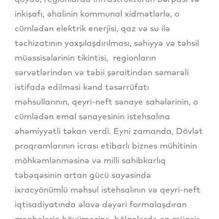
inkişafı, əhalinin kommunal xidmətlərlə, o
cümlədən elektrik enerjisi, qaz və su ilə
təchizatının yaxşılaşdırılması, səhiyyə və təhsil
müəssisələrinin tikintisi, regionların
sərvətlərindən və təbii şəraitindən səmərəli
istifadə edilməsi kənd təsərrüfatı
məhsullarının, qeyri-neft sənaye sahələrinin, o
cümlədən emal sənayesinin istehsalına
əhəmiyyətli təkan verdi. Eyni zamanda, Dövlət
proqramlarının icrası etibarlı biznes mühitinin
möhkəmlənməsinə və milli sahibkarlıq
təbəqəsinin artan gücü sayəsində
ixracyönümlü məhsul istehsalının və qeyri-neft
iqtisadiyatında əlavə dəyəri formalaşdıran
mənbələrin böyüməsinə, bölgələrdə ən müasir