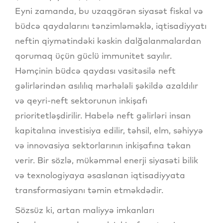
Eyni zamanda, bu uzaqgörən siyasət fiskal və
büdcə qaydalarını tənzimləməklə, iqtisadiyyatı
neftin qiymətindəki kəskin dalğalanmalardan
qorumaq üçün güclü immunitet sayılır.
Həmçinin büdcə qaydası vasitəsilə neft
gəlirlərindən asılılıq mərhələli şəkildə azaldılır
və qeyri-neft sektorunun inkişafı
prioritetləşdirilir. Habelə neft gəlirləri insan
kapitalına investisiya edilir, təhsil, elm, səhiyyə
və innovasiya sektorlarının inkişafına təkan
verir. Bir sözlə, mükəmməl enerji siyasəti bilik
və texnologiyaya əsaslanan iqtisadiyyata
transformasiyanı təmin etməkdədir.
Sözsüz ki, artan maliyyə imkanları