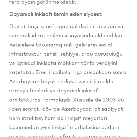
fərq aydın görünməkdədir.
Dayanıqlı inkişafı təmin edən siyasət
Dövlət başçısı neft-qaz gəlirlərinin düzgün və
səmərəli idarə edilməsi sayəsində əldə edilən
nəticələrə toxunaraq milli gəlirlərin sosial
infrastruktur, təhsil, səhiyyə, ordu quruculuğu
və iqtisadi inkişafa möhkəm töhfə verdiyini
xatırlatdı. Enerji layihələri işə düşdükdən sonra
Azərbaycan böyük maliyyə vəsaitləri əldə
etməyə başladı və dayanıqlı inkişaf
arxitekturası formalaşdı. Xüsusilə də 2003-cü
ildən sonrakı dövrdə Azərbaycan iqtisadiyyatı
həm struktur, həm də inkişaf meyarları
baxımından yeni inkişaf mərhələsinə qədəm
qoydu, regionlarda infrastrukturun bərpası və