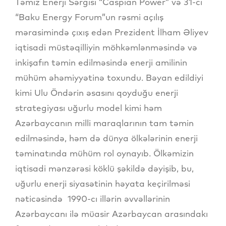
Təmiz Enerji Sərgisi “Caspian Power” və 31-ci
“Baku Energy Forum”un rəsmi açılış
mərasimində çıxış edən Prezident İlham Əliyev
iqtisadi müstəqilliyin möhkəmlənməsində və
inkişafın təmin edilməsində enerji amilinin
mühüm əhəmiyyətinə toxundu. Bəyan edildiyi
kimi Ulu Öndərin əsasını qoyduğu enerji
strategiyası uğurlu model kimi həm
Azərbaycanın milli maraqlarının tam təmin
edilməsində, həm də dünya ölkələrinin enerji
təminatında mühüm rol oynayıb. Ölkəmizin
iqtisadi mənzərəsi köklü şəkildə dəyişib, bu,
uğurlu enerji siyasətinin həyata keçirilməsi
nəticəsində 1990-cı illərin əvvəllərinin
Azərbaycanı ilə müasir Azərbaycan arasındakı