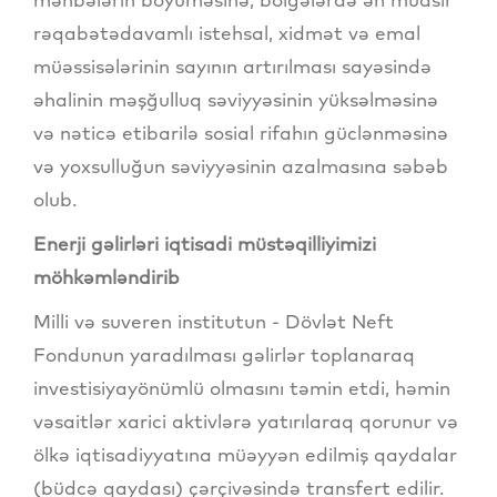
rəqabətədavamlı istehsal, xidmət və emal
müəssisələrinin sayının artırılması sayəsində
əhalinin məşğulluq səviyyəsinin yüksəlməsinə
və nəticə etibarilə sosial rifahın güclənməsinə
və yoxsulluğun səviyyəsinin azalmasına səbəb
olub.
Enerji gəlirləri iqtisadi müstəqilliyimizi
möhkəmləndirib
Milli və suveren institutun - Dövlət Neft
Fondunun yaradılması gəlirlər toplanaraq
investisiyayönümlü olmasını təmin etdi, həmin
vəsaitlər xarici aktivlərə yatırılaraq qorunur və
ölkə iqtisadiyyatına müəyyən edilmiş qaydalar
(büdcə qaydası) çərçivəsində transfert edilir.