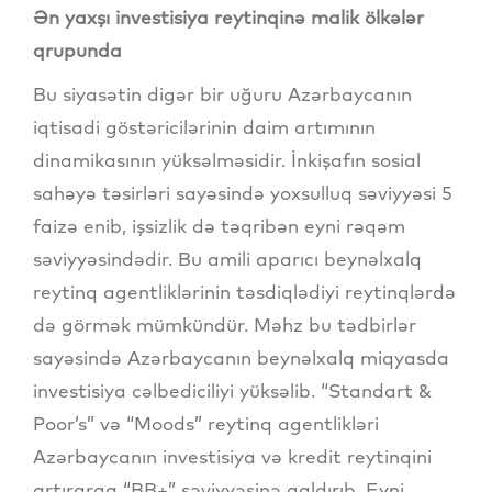
Ən yaxşı investisiya reytinqinə malik ölkələr
qrupunda
Bu siyasətin digər bir uğuru Azərbaycanın
iqtisadi göstəricilərinin daim artımının
dinamikasının yüksəlməsidir. İnkişafın sosial
sahəyə təsirləri sayəsində yoxsulluq səviyyəsi 5
faizə enib, işsizlik də təqribən eyni rəqəm
səviyyəsindədir. Bu amili aparıcı beynəlxalq
reytinq agentliklərinin təsdiqlədiyi reytinqlərdə
də görmək mümkündür. Məhz bu tədbirlər
sayəsində Azərbaycanın beynəlxalq miqyasda
investisiya cəlbediciliyi yüksəlib. “Standart &
Poor’s” və “Moods” reytinq agentlikləri
Azərbaycanın investisiya və kredit reytinqini
artıraraq “BB+” səviyyəsinə qaldırıb. Eyni