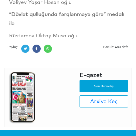
Vəliyev Yaşar Həsən oğlu
“Dövlət qulluğunda fərqlənməyə görə” medalı
ilə
Rüstəmov Oktay Musa oğlu.
Paylaş:
Baxılıb: 480 dəfə
E-qəzet
Son Buraxılış
Arxivə Keç