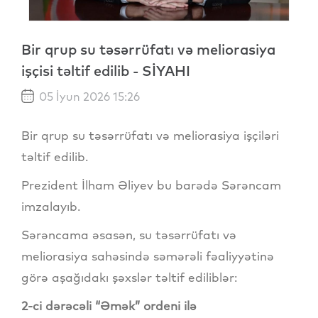
Bir qrup su təsərrüfatı və meliorasiya
işçisi təltif edilib - SİYAHI
05 İyun 2026 15:26
Bir qrup su təsərrüfatı və meliorasiya işçiləri
təltif edilib.
Prezident İlham Əliyev bu barədə Sərəncam
imzalayıb.
Sərəncama əsasən, su təsərrüfatı və
meliorasiya sahəsində səmərəli fəaliyyətinə
görə aşağıdakı şəxslər təltif ediliblər:
2-ci dərəcəli “Əmək” ordeni ilə