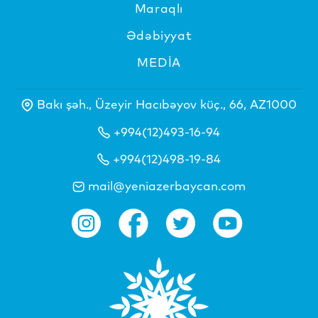
Maraqlı
Ədəbiyyat
MEDİA
Bakı şəh., Üzeyir Hacıbəyov küç., 66, AZ1000
+994(12)493-16-94
+994(12)498-19-84
mail@yeniazerbaycan.com