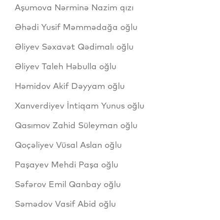
Aşumova Nərminə Nazim qızı
Əhədi Yusif Məmmədağa oğlu
Əliyev Səxavət Qədimalı oğlu
Əliyev Taleh Həbulla oğlu
Həmidov Akif Dəyyam oğlu
Xanverdiyev İntiqam Yunus oğlu
Qasımov Zahid Süleyman oğlu
Qoçəliyev Vüsal Aslan oğlu
Paşayev Mehdi Paşa oğlu
Səfərov Emil Qanbay oğlu
Səmədov Vasif Abid oğlu