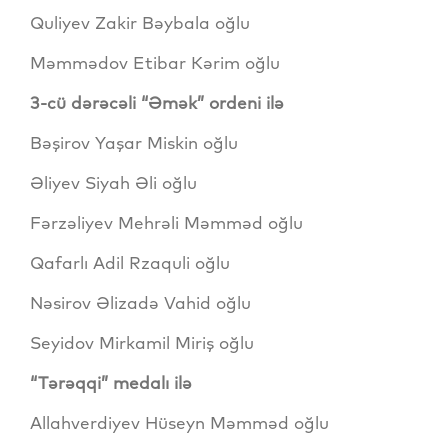
Quliyev Zakir Bəybala oğlu
Məmmədov Etibar Kərim oğlu
3-cü dərəcəli “Əmək” ordeni ilə
Bəşirov Yaşar Miskin oğlu
Əliyev Siyah Əli oğlu
Fərzəliyev Mehrəli Məmməd oğlu
Qafarlı Adil Rzaquli oğlu
Nəsirov Əlizadə Vahid oğlu
Seyidov Mirkamil Miriş oğlu
“Tərəqqi” medalı ilə
Allahverdiyev Hüseyn Məmməd oğlu