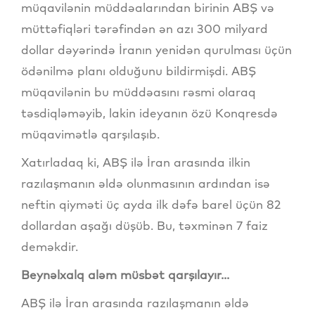
müqavilənin müddəalarından birinin ABŞ və
müttəfiqləri tərəfindən ən azı 300 milyard
dollar dəyərində İranın yenidən qurulması üçün
ödənilmə planı olduğunu bildirmişdi. ABŞ
müqavilənin bu müddəasını rəsmi olaraq
təsdiqləməyib, lakin ideyanın özü Konqresdə
müqavimətlə qarşılaşıb.
Xatırladaq ki, ABŞ ilə İran arasında ilkin
razılaşmanın əldə olunmasının ardından isə
neftin qiyməti üç ayda ilk dəfə barel üçün 82
dollardan aşağı düşüb. Bu, təxminən 7 faiz
deməkdir.
Beynəlxalq aləm müsbət qarşılayır...
ABŞ ilə İran arasında razılaşmanın əldə