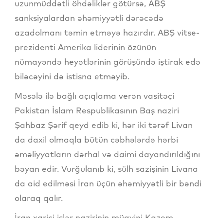
uzunmüddətli öhdəliklər götürsə, ABŞ
sanksiyalardan əhəmiyyətli dərəcədə
azadolmanı təmin etməyə hazırdır. ABŞ vitse-
prezidenti Amerika liderinin özünün
nümayəndə heyətlərinin görüşündə iştirak edə
biləcəyini də istisna etməyib.
Məsələ ilə bağlı açıqlama verən vasitəçi
Pakistan İslam Respublikasının Baş naziri
Şahbaz Şərif qeyd edib ki, hər iki tərəf Livan
da daxil olmaqla bütün cəbhələrdə hərbi
əməliyyatların dərhal və daimi dayandırıldığını
bəyan edir. Vurğulanıb ki, sülh sazişinin Livana
da aid edilməsi İran üçün əhəmiyyətli bir bəndi
olaraq qalır.
İran xarici işlər nazirinin müavini Kazem