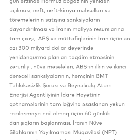
gün ərzində Hörmüz boğazının yenidən
açılması, neft, neft-kimya məhsulları və
törəmələrinin satışına sanksiyaların
dayandırılması və İranın maliyyə resurslarına
tam çıxışı, ABŞ və müttəfiqlərinin İran üçün ən
azı 300 milyard dollar dəyərində
yenidənqurma planları təqdim etməsinin
zəruriliyi, nüvə məsələləri, ABŞ-ın ilkin və ikinci
dərəcəli sanksiyalarının, həmçinin BMT
Təhlükəsizlik Şurası və Beynəlxalq Atom
Enerjisi Agentliyinin İdarə Heyətinin
qətnamələrinin tam ləğvinə əsaslanan yekun
razılaşmaya nail olmaq üçün 60 günlük
danışıqların başlanması, İranın Nüvə
Silahlarının Yayılmaması Müqaviləsi (NPT)