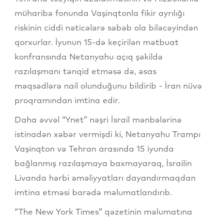
müharibə fonunda Vaşinqtonla fikir ayrılığı
riskinin ciddi nəticələrə səbəb ola biləcəyindən
qorxurlar. İyunun 15-də keçirilən mətbuat
konfransında Netanyahu açıq şəkildə
razılaşmanı tənqid etməsə də, əsas
məqsədlərə nail olunduğunu bildirib - İran nüvə
proqramından imtina edir.
Daha əvvəl “Ynet” nəşri İsrail mənbələrinə
istinadən xəbər vermişdi ki, Netanyahu Trampı
Vaşinqton və Tehran arasında 15 iyunda
bağlanmış razılaşmaya baxmayaraq, İsrailin
Livanda hərbi əməliyyatları dayandırmaqdan
imtina etməsi barədə məlumatlandırıb.
“The New York Times” qəzetinin məlumatına