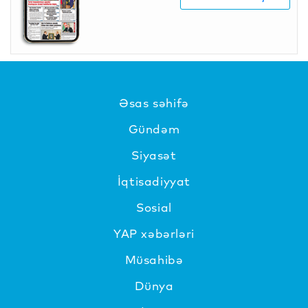
Əsas səhifə
Gündəm
Siyasət
İqtisadiyyat
Sosial
YAP xəbərləri
Müsahibə
Dünya