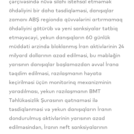
çərçivəsində nüvə silahı istehsal etməmək
öhdəliyini bir daha təsdiqləməsi, danışıqlar
zamanı ABŞ regionda qüvvələrini artırmamaq
öhdəliyini götürüb və yeni sanksiyalar tətbiq
etməyəcəyi, yekun danışıqların 60 günlük
müddəti ərzində bloklanmış İran aktivlərinin 24
milyard dollarının azad edilməsi, bu məbləğin
yarısının danışıqlar başlamazdan əvvəl İrana
təqdim edilməsi, razılaşmanın həyata
keçirilməsi üçün monitorinq mexanizminin
yaradılması, yekun razılaşmanın BMT
Təhlükəsizlik Şurasının qətnaməsi ilə
təsdiqlənməsi və yekun danışıqların İranın
dondurulmuş aktivlərinin yarısının azad
edilməsindən, İranın neft sanksiyalarının