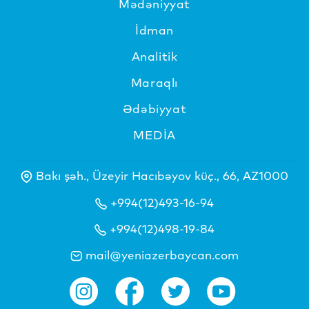
Mədəniyyat
İdman
Analitik
Maraqlı
Ədəbiyyat
MEDİA
Bakı şəh., Üzeyir Hacıbəyov küç., 66, AZ1000
+994(12)493-16-94
+994(12)498-19-84
mail@yeniazerbaycan.com