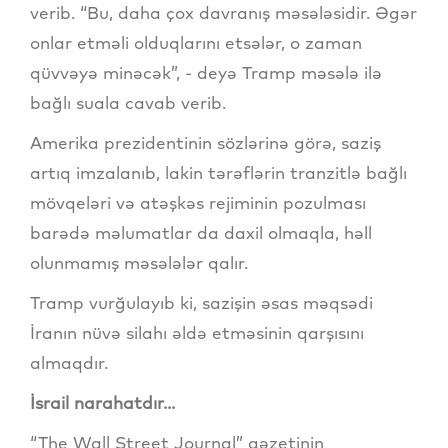
verib. “Bu, daha çox davranış məsələsidir. Əgər
onlar etməli olduqlarını etsələr, o zaman
qüvvəyə minəcək”, - deyə Tramp məsələ ilə
bağlı suala cavab verib.
Amerika prezidentinin sözlərinə görə, saziş
artıq imzalanıb, lakin tərəflərin tranzitlə bağlı
mövqeləri və atəşkəs rejiminin pozulması
barədə məlumatlar da daxil olmaqla, həll
olunmamış məsələlər qalır.
Tramp vurğulayıb ki, sazişin əsas məqsədi
İranın nüvə silahı əldə etməsinin qarşısını
almaqdır.
İsrail narahatdır...
“The Wall Street Journal” qəzetinin