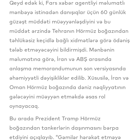
Qeyd edək ki, Fars xəbər agentliyi məlumatlı
mənbəyə istinadən danışıqlar üçün 60 günlük
güzəşt müddəti müəyyənləşdiyini və bu
müddət ərzində Tehranın Hörmüz boğazından
təhlükəsiz keçidlə bağlı xidmətlərə görə ödəniş
tələb etməyəcəyini bildirmişdi. Mənbənin
məlumatına görə, İran və ABŞ arasında
anlaşma memorandumunun son versiyasında
əhəmiyyətli dəyişikliklər edilib. Xüsusilə, İran və
Oman Hörmüz boğazında dəniz nəqliyyatının
gələcəyini müəyyən etməkdə əsas rol
oynayacaq.
Bu arada Prezident Tramp Hörmüz
boğazından tankerlərin daşınmasını bərpa
etdiyini açıqlayıb. “Gəmilər hərəkət etməyə