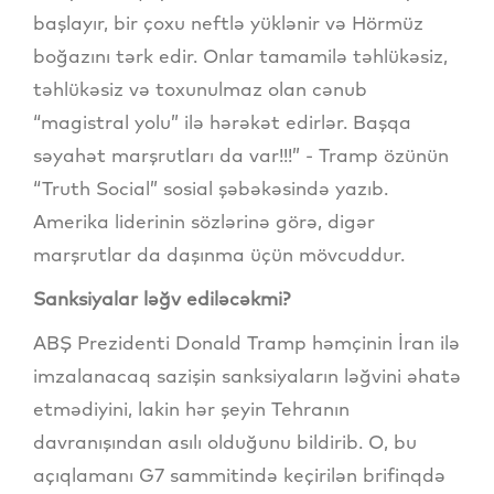
başlayır, bir çoxu neftlə yüklənir və Hörmüz
boğazını tərk edir. Onlar tamamilə təhlükəsiz,
təhlükəsiz və toxunulmaz olan cənub
“magistral yolu” ilə hərəkət edirlər. Başqa
səyahət marşrutları da var!!!” - Tramp özünün
“Truth Social” sosial şəbəkəsində yazıb.
Amerika liderinin sözlərinə görə, digər
marşrutlar da daşınma üçün mövcuddur.
Sanksiyalar ləğv ediləcəkmi?
ABŞ Prezidenti Donald Tramp həmçinin İran ilə
imzalanacaq sazişin sanksiyaların ləğvini əhatə
etmədiyini, lakin hər şeyin Tehranın
davranışından asılı olduğunu bildirib. O, bu
açıqlamanı G7 sammitində keçirilən brifinqdə