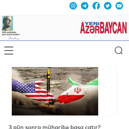
3 gün sonra müharibə başa çatır?