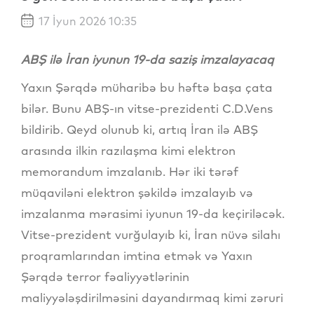
17 İyun 2026 10:35
ABŞ ilə İran iyunun 19-da saziş imzalayacaq
Yaxın Şərqdə müharibə bu həftə başa çata
bilər. Bunu ABŞ-ın vitse-prezidenti C.D.Vens
bildirib. Qeyd olunub ki, artıq İran ilə ABŞ
arasında ilkin razılaşma kimi elektron
memorandum imzalanıb. Hər iki tərəf
müqaviləni elektron şəkildə imzalayıb və
imzalanma mərasimi iyunun 19-da keçiriləcək.
Vitse-prezident vurğulayıb ki, İran nüvə silahı
proqramlarından imtina etmək və Yaxın
Şərqdə terror fəaliyyətlərinin
maliyyələşdirilməsini dayandırmaq kimi zəruri