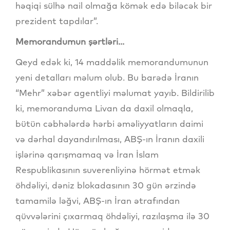
həqiqi sülhə nail olmağa kömək edə biləcək bir
prezident tapdılar”.
Memorandumun şərtləri...
Qeyd edək ki, 14 maddəlik memorandumunun
yeni detalları məlum olub. Bu barədə İranın
“Mehr” xəbər agentliyi məlumat yayıb. Bildirilib
ki, memoranduma Livan da daxil olmaqla,
bütün cəbhələrdə hərbi əməliyyatların daimi
və dərhal dayandırılması, ABŞ-ın İranın daxili
işlərinə qarışmamaq və İran İslam
Respublikasının suverenliyinə hörmət etmək
öhdəliyi, dəniz blokadasının 30 gün ərzində
tamamilə ləğvi, ABŞ-ın İran ətrafından
qüvvələrini çıxarmaq öhdəliyi, razılaşma ilə 30