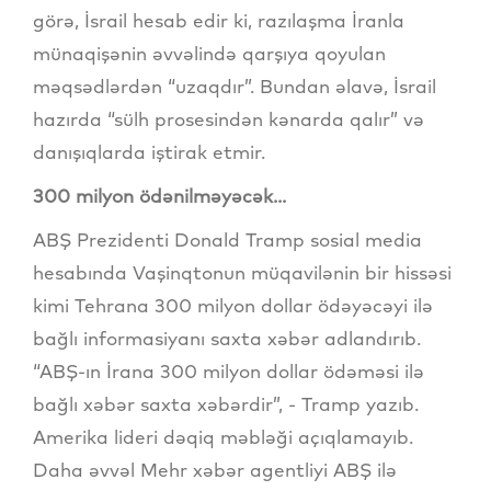
görə, İsrail hesab edir ki, razılaşma İranla
münaqişənin əvvəlində qarşıya qoyulan
məqsədlərdən “uzaqdır”. Bundan əlavə, İsrail
hazırda “sülh prosesindən kənarda qalır” və
danışıqlarda iştirak etmir.
300 milyon ödənilməyəcək...
ABŞ Prezidenti Donald Tramp sosial media
hesabında Vaşinqtonun müqavilənin bir hissəsi
kimi Tehrana 300 milyon dollar ödəyəcəyi ilə
bağlı informasiyanı saxta xəbər adlandırıb.
“ABŞ-ın İrana 300 milyon dollar ödəməsi ilə
bağlı xəbər saxta xəbərdir”, - Tramp yazıb.
Amerika lideri dəqiq məbləği açıqlamayıb.
Daha əvvəl Mehr xəbər agentliyi ABŞ ilə