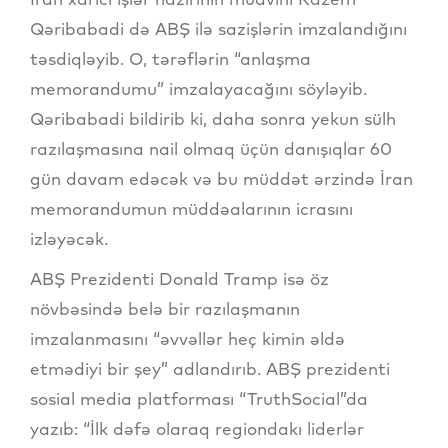
Qəribabadi də ABŞ ilə sazişlərin imzalandığını
təsdiqləyib. O, tərəflərin “anlaşma
memorandumu” imzalayacağını söyləyib.
Qəribabadi bildirib ki, daha sonra yekun sülh
razılaşmasına nail olmaq üçün danışıqlar 60
gün davam edəcək və bu müddət ərzində İran
memorandumun müddəalarının icrasını
izləyəcək.
ABŞ Prezidenti Donald Tramp isə öz
növbəsində belə bir razılaşmanın
imzalanmasını “əvvəllər heç kimin əldə
etmədiyi bir şey” adlandırıb. ABŞ prezidenti
sosial media platforması “TruthSocial”da
yazıb: “İlk dəfə olaraq regiondakı liderlər