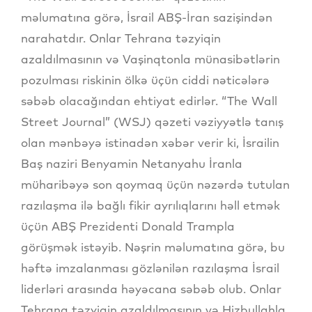
məlumatına görə, İsrail ABŞ-İran sazişindən
narahatdır. Onlar Tehrana təzyiqin
azaldılmasının və Vaşinqtonla münasibətlərin
pozulması riskinin ölkə üçün ciddi nəticələrə
səbəb olacağından ehtiyat edirlər. “The Wall
Street Journal” (WSJ) qəzeti vəziyyətlə tanış
olan mənbəyə istinadən xəbər verir ki, İsrailin
Baş naziri Benyamin Netanyahu İranla
müharibəyə son qoymaq üçün nəzərdə tutulan
razılaşma ilə bağlı fikir ayrılıqlarını həll etmək
üçün ABŞ Prezidenti Donald Trampla
görüşmək istəyib. Nəşrin məlumatına görə, bu
həftə imzalanması gözlənilən razılaşma İsrail
liderləri arasında həyəcana səbəb olub. Onlar
Tehrana təzyiqin azaldılmasının və Hizbullahla