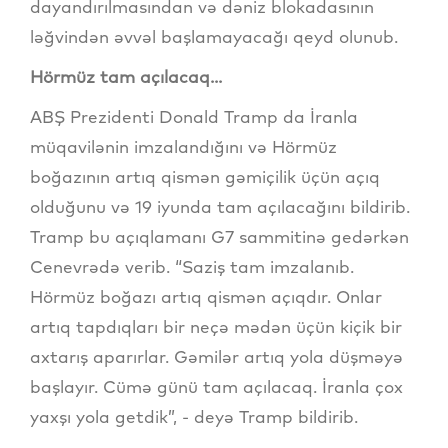
dayandırılmasından və dəniz blokadasının
ləğvindən əvvəl başlamayacağı qeyd olunub.
Hörmüz tam açılacaq...
ABŞ Prezidenti Donald Tramp da İranla
müqavilənin imzalandığını və Hörmüz
boğazının artıq qismən gəmiçilik üçün açıq
olduğunu və 19 iyunda tam açılacağını bildirib.
Tramp bu açıqlamanı G7 sammitinə gedərkən
Cenevrədə verib. “Saziş tam imzalanıb.
Hörmüz boğazı artıq qismən açıqdır. Onlar
artıq tapdıqları bir neçə mədən üçün kiçik bir
axtarış aparırlar. Gəmilər artıq yola düşməyə
başlayır. Cümə günü tam açılacaq. İranla çox
yaxşı yola getdik”, - deyə Tramp bildirib.