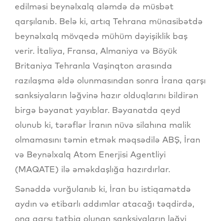
edilməsi beynəlxalq aləmdə də müsbət
qarşılanıb. Belə ki, artıq Tehrana münasibətdə
beynəlxalq mövqedə mühüm dəyişiklik baş
verir. İtaliya, Fransa, Almaniya və Böyük
Britaniya Tehranla Vaşinqton arasında
razılaşma əldə olunmasından sonra İrana qarşı
sanksiyaların ləğvinə hazır olduqlarını bildirən
birgə bəyanat yayıblar. Bəyanatda qeyd
olunub ki, tərəflər İranın nüvə silahına malik
olmamasını təmin etmək məqsədilə ABŞ, İran
və Beynəlxalq Atom Enerjisi Agentliyi
(MAQATE) ilə əməkdaşlığa hazırdırlar.
Sənəddə vurğulanıb ki, İran bu istiqamətdə
aydın və etibarlı addımlar atacağı təqdirdə,
ona qarşı tətbiq olunan sanksiyaların ləğvi