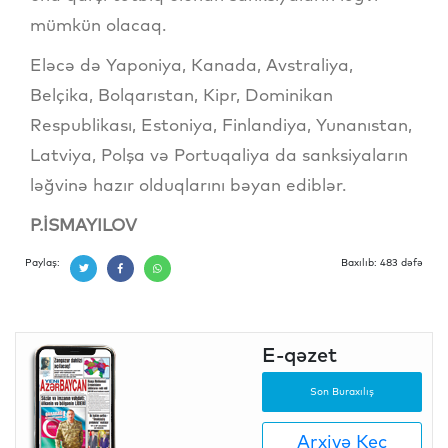
mümkün olacaq.
Eləcə də Yaponiya, Kanada, Avstraliya,
Belçika, Bolqarıstan, Kipr, Dominikan
Respublikası, Estoniya, Finlandiya, Yunanıstan,
Latviya, Polşa və Portuqaliya da sanksiyaların
ləğvinə hazır olduqlarını bəyan ediblər.
P.İSMAYILOV
Paylaş:
Baxılıb: 483 dəfə
E-qəzet
Son Buraxılış
Arxivə Keç