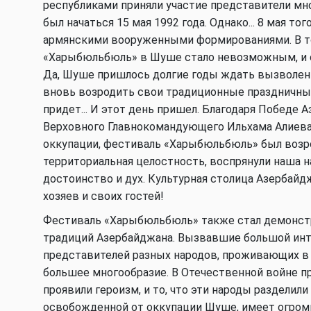
республиками приняли участие представители мн
был начаться 15 мая 1992 года. Однако... 8 мая т
армянскими вооруженными формированиями. В т
«Харыбюльбюль» в Шуше стало невозможным, и он
Да, Шуше пришлось долгие годы ждать вызволени
вновь возродить свои традиционные праздничные 
придет... И этот день пришел. Благодаря Победе
Верховного Главнокомандующего Ильхама Алиева
оккупации, фестиваль «Харыбюльбюль» был возро
территориальная целостность, воспрянули наша н
достоинство и дух. Культурная столица Азербай
хозяев и своих гостей!
Фестиваль «Харыбюльбюль» также стал демонстр
традиций Азербайджана. Вызвавшие большой инт
представителей разных народов, проживающих в 
большее многообразие. В Отечественной войне п
проявили героизм, и то, что эти народы разделил
освобожденной от оккупации Шуше, имеет огромн