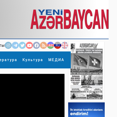
ты
AZ
RU
EN
ература
Культура
МЕДИА
×