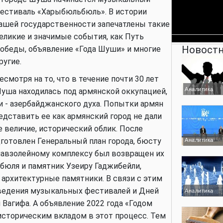
естиваль «Харыбюльбюль». В истории
ашей государственности запечатлены такие
еликие и значимые события, как Путь
Новостн
обеды, объявление «Года Шуши» и многие
ругие.
есмотря на то, что в течение почти 30 лет
Аналитика
уша находилась под армянской оккупацией,
и - азербайджанского духа. Попытки армян
дставить ее как армянский город не дали
 величие, исторический облик. После
отовлен Генеральный план города, бюсту
Аналитика
мавзолейному комплексу был возвращен их
бюля и памятник Узеиру Гаджибейли,
архитектурные памятники. В связи с этим
ведения музыкальных фестивалей и Дней
Аналитика
Вагифа. А объявление 2022 года «Годом
историческим вкладом в этот процесс. Тем