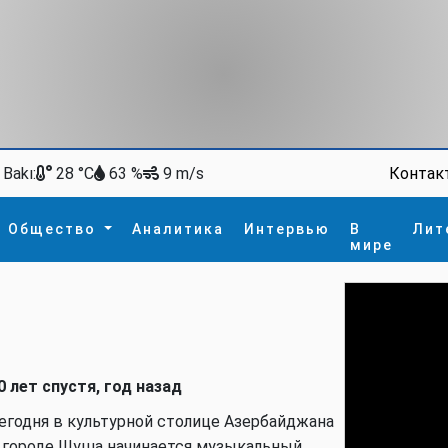
Bakı:
Контак
28 °C
63 %
9 m/s
Общество
Аналитика
Интервью
В
Лит
мире
ство
В мире
Спорт
Интересное
зм
İdman
Новые технологии
а
гия
сшествие
0 лет спустя, год назад
пора
егодня в культурной столице Азербайджана
 городе Шуша начинается музыкальный