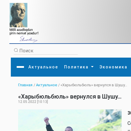
Актуальное
Политика
Экономика
Главная
/
Актуальное
/ «Харыбюльбюль» вернулся в Шушу…
Главная
Литература
Политика
Обще
«Харыбюльбюль» вернулся в Шушу…
Актуальное
МЕДИА
Внешняя политика
Тури
Экономика
Внутренняя политика
Наук
12.05.2022 [10:13]
Аналитика
Рели
Культура
Прои
3
Интервью
Диас
С
–