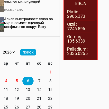
языком манипуляций
BİRJA
05 Май 14:35
Platin :
2986.373
Алиев выстраивает союз за
мир и ломает сценарий
Qızıl :
конфликтов вокруг Баку
7246.896
27 Апрель 14:07
Gümüş :
105.6339
Баку меняет правила. Страны
Южного Кавказа усиливают
Palladium :
значимость региона
2335.0265
08 Апрель 14:28
ср
чт
пт
сб
вс
Глобальная игра сил:
1
нейтралитета больше не будет
4
5
6
7
8
11 Март 16:36
11
12
13
14
15
Видимо, действительно
президенту приходится все
18
19
20
21
22
делать самому
25
26
27
28
29