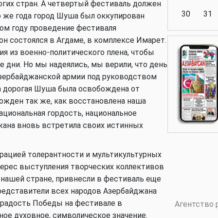
огих стран. А четвертый фестиваль должен
30
31
ого же года город Шуша был оккупирован
ом году проведение фестиваля
 состоялся в Агдаме, в комплексе Имарет.
Аналитика
я из военно-политического плена, чтобы
дни. Но мы надеялись, мы верили, что день
 Азербайджанской армии под руководством
 дорогая Шуша была освобождена от
Аналитика
жден так же, как восстановлена наша
ациональная гордость, национальное
джана вновь встретила своих истинных
Политика
ацией толерантности и мультикультурных
ерес выступления творческих коллективов
нашей стране, привнесли в фестиваль еще
редставители всех народов Азербайджана
Аналитика
и радость Победы на фестивале в
Агентство 
ое духовное, символическое значение.