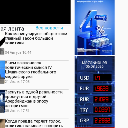
ая лента
Все новости
Как манипулируют обществом:
главный закон большой
политики
04 Август 16:44
В чем заключался
MƏZƏNNƏLƏR
06.08.2026
политический смысл IV
Шушинского глобального
медиафорума
1.7
21 Июль 17:08
1.9633
Заснуть в одной реальности,
проснуться в другой…
2.1023
Азербайджан в эпоху
алгоритмов
0.0357
08 Июль 17:51
2.2882
Когда правда теряет голос,
политика начинает говорить