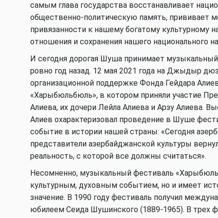
самым глава государства восстанавливает наци
общественно-политическую память, прививает м
привязанности к нашему богатому культурному 
отношения и сохранения нашего национального на
И сегодня дорогая Шуша принимает музыкальный
ровно год назад. 12 мая 2021 года на Джыдыр дю
организационной поддержке Фонда Гейдара Алие
«Харыбюльбюль», в котором приняли участие Пре
Алиева, их дочери Лейла Алиева и Арзу Алиева. В
Алиев охарактеризовал проведение в Шуше фест
событие в истории нашей страны: «Сегодня азер
представители азербайджанской культуры вернул
реальность, с которой все должны считаться».
Несомненно, музыкальный фестиваль «Харыбюль
культурным, духовным событием, но и имеет ист
значение. В 1990 году фестиваль получил междун
юбилеем Сеида Шушинского (1889-1965). В трех 