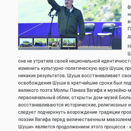
ф
н
в
П
д
Н
Ш
она не утратила своей национальной идентичност
изменить культурно-политическую ауру Шуши, пре
никаких результатов. Шуша восстанавливает свое
освобождения Шуши в кратчайшие сроки был подг
великого поэта Моллы Панаха Вагифа и музейно-
первоначальный облик, открыты дом-музей Бюль
восстанавливаются исторические, религиозные и 
следует подчеркнуть возрождение традиции про
поэзии Вагифа перед величественным мавзолеем 
Шуши» является продолжением этого процесса - 