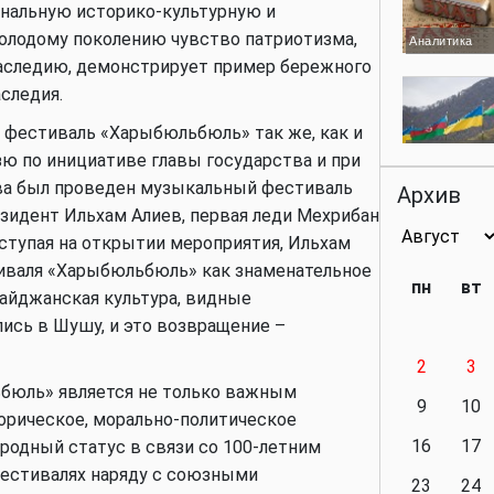
ональную историко-культурную и
олодому поколению чувство патриотизма,
Аналитика
наследию, демонстрирует пример бережного
следия.
 фестиваль «Харыбюльбюль» так же, как и
Аналитика
зю по инициативе главы государства и при
ва был проведен музыкальный фестиваль
Архив
зидент Ильхам Алиев, первая леди Мехрибан
ыступая на открытии мероприятия, Ильхам
Аналитика
иваля «Харыбюльбюль» как знаменательное
пн
вт
байджанская культура, видные
ись в Шушу, и это возвращение –
2
3
Аналитика
бюль» является не только важным
9
10
орическое, морально-политическое
16
17
ародный статус в связи со 100-летним
фестивалях наряду с союзными
23
24
Политика