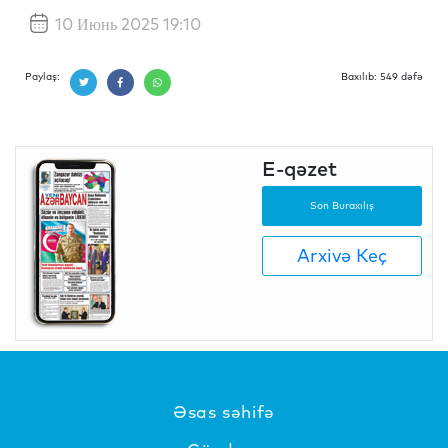
10 Июнь 2025 19:10
Paylaş:
Baxılıb: 549 dəfə
E-qəzet
Son Buraxılış
Arxivə Keç
Əsas səhifə