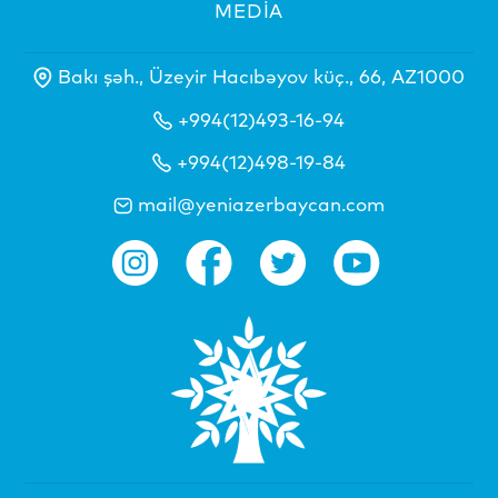
MEDİA
Bakı şəh., Üzeyir Hacıbəyov küç., 66, AZ1000
+994(12)493-16-94
+994(12)498-19-84
mail@yeniazerbaycan.com