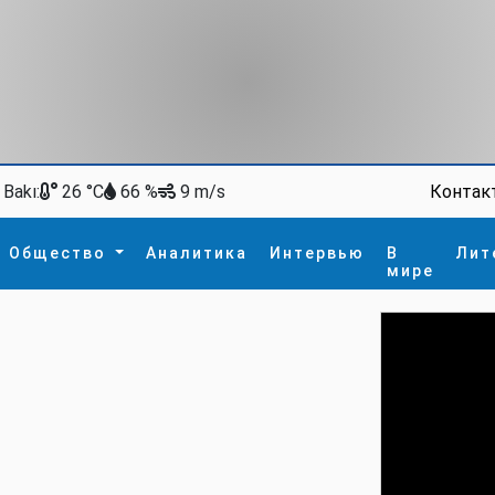
Bakı:
Контак
26 °C
66 %
9 m/s
Общество
Аналитика
Интервью
В
Лит
мире
ство
В мире
Спорт
Интересное
зм
İdman
Новые технологии
а
гия
сшествие
пора