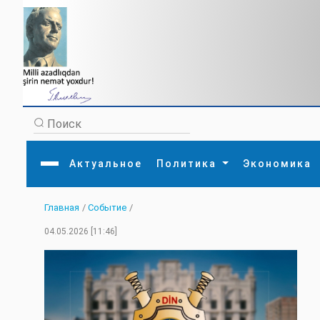
Актуальное
Политика
Экономика
Главная
/
Событие
/
Главная
Литература
Политика
Обще
04.05.2026 [11:46]
Актуальное
МЕДИА
Внешняя политика
Тури
Экономика
Внутренняя политика
Наук
Аналитика
Рели
Культура
Прои
Интервью
Диас