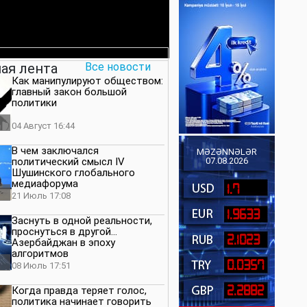
ая лента
Все новости
Как манипулируют обществом:
главный закон большой
политики
04 Август 16:44
В чем заключался
MƏZƏNNƏLƏR
политический смысл IV
07.08.2026
Шушинского глобального
медиафорума
1.7
21 Июль 17:08
1.9633
Заснуть в одной реальности,
проснуться в другой…
2.1023
Азербайджан в эпоху
алгоритмов
0.0357
08 Июль 17:51
2.2882
Когда правда теряет голос,
политика начинает говорить