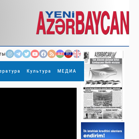
ты
AZ
RU
EN
ература
Культура
МЕДИА
×