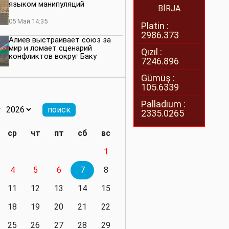
языком манипуляций
BİRJA
05 Май 14:35
Platin :
2986.373
Алиев выстраивает союз за
мир и ломает сценарий
Qızıl :
конфликтов вокруг Баку
7246.896
27 Апрель 14:07
Gümüş :
105.6339
Баку меняет правила. Страны
Южного Кавказа усиливают
Palladium :
значимость региона
2335.0265
08 Апрель 14:28
ср
чт
пт
сб
вс
Глобальная игра сил:
1
нейтралитета больше не будет
4
5
6
7
8
11 Март 16:36
11
12
13
14
15
Видимо, действительно
президенту приходится все
18
19
20
21
22
делать самому
25
26
27
28
29