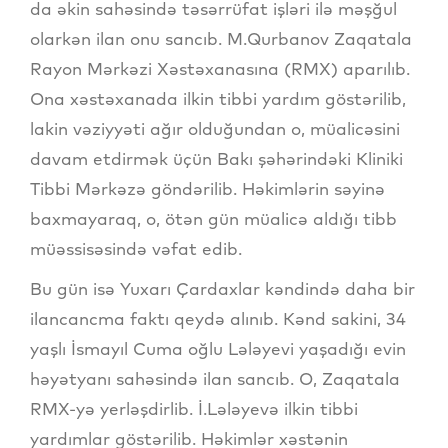
da əkin sahəsində təsərrüfat işləri ilə məşğul
olarkən ilan onu sancıb. M.Qurbanov Zaqatala
Rayon Mərkəzi Xəstəxanasına (RMX) aparılıb.
Ona xəstəxanada ilkin tibbi yardım göstərilib,
lakin vəziyyəti ağır olduğundan o, müalicəsini
davam etdirmək üçün Bakı şəhərindəki Kliniki
Tibbi Mərkəzə göndərilib. Həkimlərin səyinə
baxmayaraq, o, ötən gün müalicə aldığı tibb
müəssisəsində vəfat edib.
Bu gün isə Yuxarı Çardaxlar kəndində daha bir
ilancancma faktı qeydə alınıb. Kənd sakini, 34
yaşlı İsmayıl Cuma oğlu Lələyevi yaşadığı evin
həyətyanı sahəsində ilan sancıb. O, Zaqatala
RMX-yə yerləşdirlib. İ.Lələyevə ilkin tibbi
yardımlar göstərilib. Həkimlər xəstənin