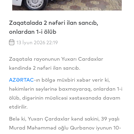
Zaqatalada 2 nəfəri ilan sancıb,
onlardan 1-i ölüb
13 İyun 2026 22:19
Zaqatala rayonunun Yuxarı Cardaxlar
kəndində 2 nəfəri ilan sancıb.
AZƏRTAC
-ın bölgə müxbiri xəbər verir ki,
həkimlərin səylərinə baxmayaraq, onlardan 1-i
ölüb, digərinin müalicəsi xəstəxanada davam
etdirilir.
Belə ki, Yuxarı Çardaxlar kənd sakini, 39 yaşlı
Murad Məhəmməd oğlu Qurbanov iyunun 10-