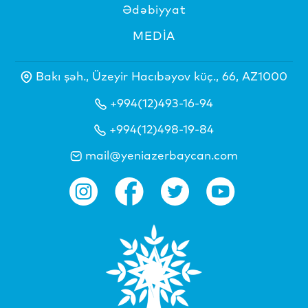
Ədəbiyyat
MEDİA
Bakı şəh., Üzeyir Hacıbəyov küç., 66, AZ1000
+994(12)493-16-94
+994(12)498-19-84
mail@yeniazerbaycan.com