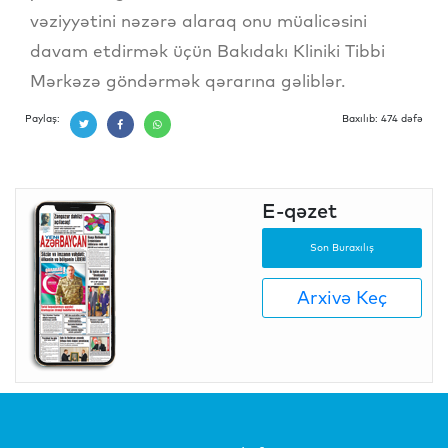
vəziyyətini nəzərə alaraq onu müalicəsini
davam etdirmək üçün Bakıdakı Kliniki Tibbi
Mərkəzə göndərmək qərarına gəliblər.
Paylaş:
Baxılıb: 474 dəfə
E-qəzet
Son Buraxılış
Arxivə Keç