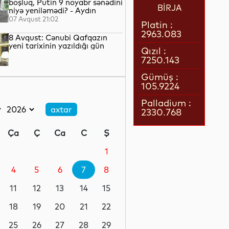
boşluq, Putin 9 noyabr sənədini
BİRJA
niyə yeniləmədi? - Aydın
QULİYEV yazır...
07 Avqust 21:02
Platin :
2963.083
8 Avqust: Cənubi Qafqazın
yeni tarixinin yazıldığı gün
Qızıl :
7250.143
07 Avqust 21:00
Gümüş :
105.9224
Azərbaycan–ABŞ tərəfdaşlığı:
Yeni geosiyasi dövrün əsas
Palladium :
konturları
2330.768
07 Avqust 20:57
Ça
Ç
Ca
C
Ş
1 il öncə İlham Əliyevin Ağ
Evdə dediklərindən sonra
1
Paşinyan niyə üzr istəmişdi?
4
5
6
7
8
07 Avqust 20:41
11
12
13
14
15
ÜST legioner xəstəliyinin
yayılmasının səbəbini açıqlayıb
18
19
20
21
22
25
26
27
28
29
07 Avqust 20:17