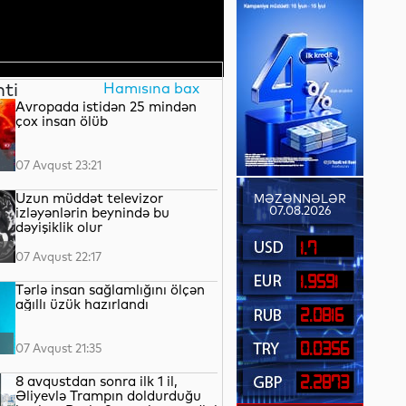
nti
Hamısına bax
Avropada istidən 25 mindən
çox insan ölüb
07 Avqust 23:21
Uzun müddət televizor
MƏZƏNNƏLƏR
07.08.2026
izləyənlərin beynində bu
dəyişiklik olur
1.7
07 Avqust 22:17
1.9591
Tərlə insan sağlamlığını ölçən
ağıllı üzük hazırlandı
2.0816
0.0356
07 Avqust 21:35
8 avqustdan sonra ilk 1 il,
2.2873
Əliyevlə Trampın doldurduğu