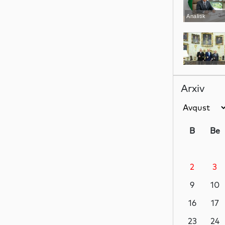
Analitik
Siyasət
Arxiv
Siyasət
B
Be
2
3
Siyasət
9
10
16
17
Dünya
23
24