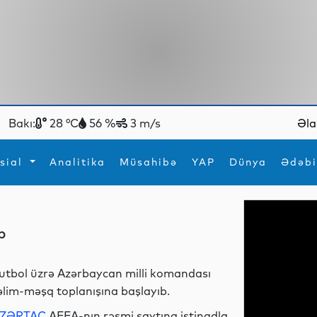
Bakı:
28 °C
56 %
3 m/s
Əla
sial
Analitika
Müsahibə
YAP
Dünya
Ədəbi
ya
İdman
Maraqlı
b
İdman
Yeni texnologiyalar
utbol üzrə Azərbaycan milli komandası
əlim-məşq toplanışına başlayıb.
ZƏRTAC
AFFA-nın rəsmi saytına istinadla