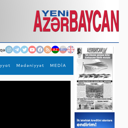
qə
AZ
RU
EN
yyat
Mədəniyyət
MEDİA
×