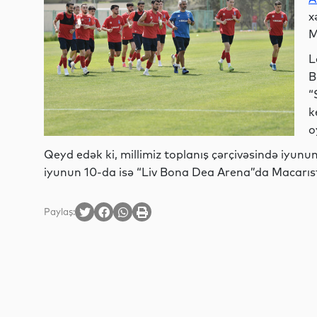
x
M
L
B
“
k
o
Qeyd edək ki, millimiz toplanış çərçivəsində iyun
iyunun 10-da isə “Liv Bona Dea Arena”da Macarısta
Paylaş: