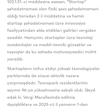
102.1.31.-ci maddəsinə əsasən, “Startap”
şəhadətnaməsi olan fiziki şəxs şəhadətnaməni
aldığı tarixdən 3 il müddətinə və həmin
startap şəhadətnaməsi üzrə innovasiya
fəaliyyətindən əldə etdikləri gəlirləri vergidən
azaddır. Həmçinin, startaplar üzrə texnoloji
avadanlıqlar və maddi-texniki güzəştlər və
təşviqlər də bu sahədə motivasiyaedici mühit
yaradıb.
Startapların nüfuz etdiyi yüksək texnologiyalar
parklarında da xüsusi aktivlik nəzərə
çarpmaqdadır. Texnopark rezidentlərinin
sayının 96-ya yüksəlməsinə səbəb olub. Qeyd
edək ki, Vergi Məcəlləsində edilmiş
dəyişikliklərə və 2023-cü il yanvarın 1-dən