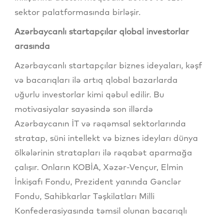
sektor palatformasında birləşir.
Azərbaycanlı startapçılar qlobal investorlar
arasında
Azərbaycanlı startapçılar biznes ideyaları, kəşf
və bacarıqları ilə artıq qlobal bazarlarda
uğurlu investorlar kimi qəbul edilir. Bu
motivasiyalar sayəsində son illərdə
Azərbaycanın İT və rəqəmsal sektorlarında
stratap, süni intellekt və biznes ideyları dünya
ölkələrinin stratapları ilə rəqabət aparmağa
çalışır. Onların KOBİA, Xəzər-Vençur, Elmin
İnkişafı Fondu, Prezident yanında Gənclər
Fondu, Sahibkarlar Təşkilatları Milli
Konfederasiyasında təmsil olunan bacarıqlı