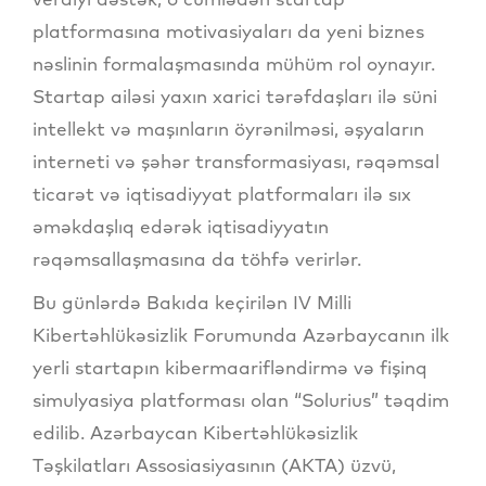
platformasına motivasiyaları da yeni biznes
nəslinin formalaşmasında mühüm rol oynayır.
Startap ailəsi yaxın xarici tərəfdaşları ilə süni
intellekt və maşınların öyrənilməsi, əşyaların
interneti və şəhər transformasiyası, rəqəmsal
ticarət və iqtisadiyyat platformaları ilə sıx
əməkdaşlıq edərək iqtisadiyyatın
rəqəmsallaşmasına da töhfə verirlər.
Bu günlərdə Bakıda keçirilən IV Milli
Kibertəhlükəsizlik Forumunda Azərbaycanın ilk
yerli startapın kibermaarifləndirmə və fişinq
simulyasiya platforması olan “Solurius” təqdim
edilib. Azərbaycan Kibertəhlükəsizlik
Təşkilatları Assosiasiyasının (AKTA) üzvü,