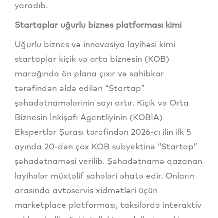
yaradıb.
Startaplar uğurlu biznes platforması kimi
Uğurlu biznes və innovasiya layihəsi kimi
startaplar kiçik və orta biznesin (KOB)
marağında ön plana çıxır və sahibkar
tərəfindən əldə edilən “Startap”
şəhadətnamələrinin sayı artır. Kiçik və Orta
Biznesin İnkişafı Agentliyinin (KOBİA)
Ekspertlər Şurası tərəfindən 2026-cı ilin ilk 5
ayında 20-dən çox KOB subyektinə “Startap”
şəhadətnaməsi verilib. Şəhadətnamə qazanan
layihələr müxtəlif sahələri əhatə edir. Onların
arasında avtoservis xidmətləri üçün
marketplace platforması, taksilərdə interaktiv