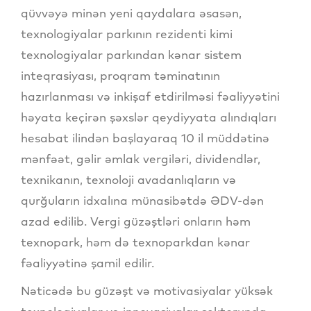
qüvvəyə minən yeni qaydalara əsasən,
texnologiyalar parkının rezidenti kimi
texnologiyalar parkından kənar sistem
inteqrasiyası, proqram təminatının
hazırlanması və inkişaf etdirilməsi fəaliyyətini
həyata keçirən şəxslər qeydiyyata alındıqları
hesabat ilindən başlayaraq 10 il müddətinə
mənfəət, gəlir əmlak vergiləri, dividendlər,
texnikanın, texnoloji avadanlıqların və
qurğuların idxalına münasibətdə ƏDV-dən
azad edilib. Vergi güzəştləri onların həm
texnopark, həm də texnoparkdan kənar
fəaliyyətinə şamil edilir.
Nəticədə bu güzəşt və motivasiyalar yüksək