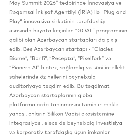
May Summit 2026” tədbirində İnnovasiya və
Rəqəmsal İnkişaf Agentliyi (İRİA) ilə “Plug and
Play” innovasiya şirkətinin tərəfdaşlığı
əsasında həyata keçirilən “GOAL” proqramının
qalibi olan Azərbaycan startapları da çıxış
edib. Beş Azərbaycan startapı - “Glacies
Biome”, “Bonfi”, “Recepta”, “Pixelfork” və
“Pionero AI” biotex, sağlamlıq və süni intellekt
sahələrində öz həllərini beynəlxalq
auditoriyaya təqdim edib. Bu təqdimat
Azərbaycan startaplarının qlobal
platformalarda tanınmasını təmin etməklə
yanaşı, onların Silikon Vadisi ekosisteminə
inteqrasiyası, eləcə də beynəlxalq investisiya
və korporativ tərəfdaşlıq üçün imkanlar