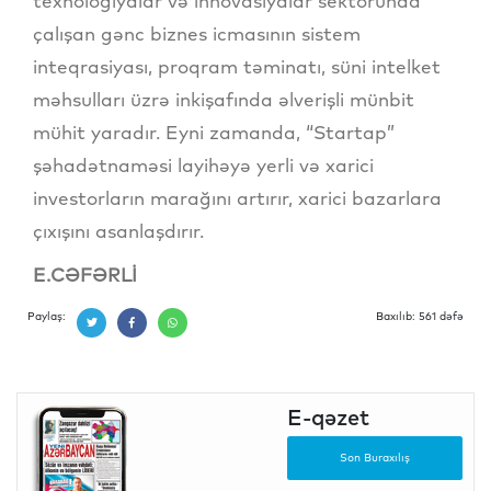
texnologiyalar və innovasiyalar sektorunda
çalışan gənc biznes icmasının sistem
inteqrasiyası, proqram təminatı, süni intelket
məhsulları üzrə inkişafında əlverişli münbit
mühit yaradır. Eyni zamanda, “Startap”
şəhadətnaməsi layihəyə yerli və xarici
investorların marağını artırır, xarici bazarlara
çıxışını asanlaşdırır.
E.CƏFƏRLİ
Paylaş:
Baxılıb: 561 dəfə
E-qəzet
Son Buraxılış