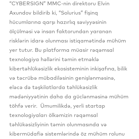
“CYBERSIGN” MMC-nin direktoru Elvin
Axundov bildirib ki, “Solurius” fişinq
hücumlarına qarşı hazırlıq səviyyəsinin
ölçülməsi və insan faktorundan yaranan
risklərin idarə olunması istiqamətində mühüm
yer tutur. Bu platforma müasir rəqəmsal
texnologiya həllərini təmin etməklə
kibertəhlükəsizlik ekosisteminin inkişafına, bilik
və təcrübə mübadiləsinin genişlənməsinə,
eləcə də təşkilatlarda təhlükəsizlik
mədəniyyətinin daha da güclənməsinə mühüm
töhfə verir. Ümumilikdə, yerli startap
texnologiyaları ölkəmizin rəqəmsal
təhlükəsizliyinin təmin olunmasında və
kibermüdafiə sistemlərində öz mühüm rolunu