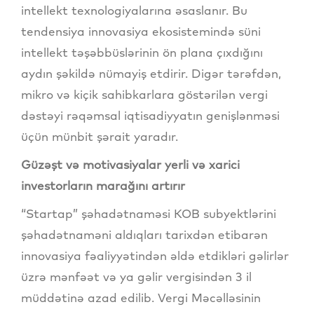
intellekt texnologiyalarına əsaslanır. Bu
tendensiya innovasiya ekosistemində süni
intellekt təşəbbüslərinin ön plana çıxdığını
aydın şəkildə nümayiş etdirir. Digər tərəfdən,
mikro və kiçik sahibkarlara göstərilən vergi
dəstəyi rəqəmsal iqtisadiyyatın genişlənməsi
üçün münbit şərait yaradır.
Güzəşt və motivasiyalar yerli və xarici
investorların marağını artırır
“Startap” şəhadətnaməsi KOB subyektlərini
şəhadətnaməni aldıqları tarixdən etibarən
innovasiya fəaliyyətindən əldə etdikləri gəlirlər
üzrə mənfəət və ya gəlir vergisindən 3 il
müddətinə azad edilib. Vergi Məcəlləsinin