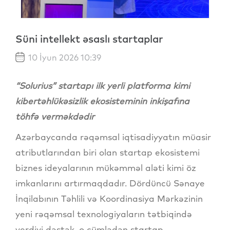
Süni intellekt əsaslı startaplar
10 İyun 2026 10:39
“Solurius” startapı ilk yerli platforma kimi
kibertəhlükəsizlik ekosisteminin inkişafına
töhfə verməkdədir
Azərbaycanda rəqəmsal iqtisadiyyatın müasir
atributlarından biri olan startap ekosistemi
biznes ideyalarının mükəmməl aləti kimi öz
imkanlarını artırmaqdadır. Dördüncü Sənaye
İnqilabının Təhlili və Koordinasiya Mərkəzinin
yeni rəqəmsal texnologiyaların tətbiqində
verdiyi dəstək, o cümlədən startap