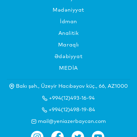
Mədəniyyat
İdman
Analitik
Maraqlı
Ədəbiyyat
MEDİA
Bakı şəh., Üzeyir Hacıbəyov küç., 66, AZ1000
+994(12)493-16-94
+994(12)498-19-84
mail@yeniazerbaycan.com