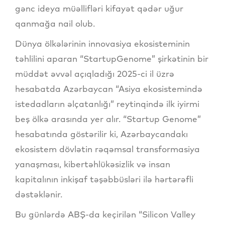
gənc ideya müəllifləri kifayət qədər uğur
qanmağa nail olub.
Dünya ölkələrinin innovasiya ekosisteminin
təhlilini aparan “StartupGenome” şirkətinin bir
müddət əvvəl açıqladığı 2025-ci il üzrə
hesabatda Azərbaycan “Asiya ekosistemində
istedadların əlçatanlığı” reytinqində ilk iyirmi
beş ölkə arasında yer alır. “Startup Genome”
hesabatında göstərilir ki, Azərbaycandakı
ekosistem dövlətin rəqəmsal transformasiya
yanaşması, kibertəhlükəsizlik və insan
kapitalının inkişaf təşəbbüsləri ilə hərtərəfli
dəstəklənir.
Bu günlərdə ABŞ-da keçirilən “Silicon Valley