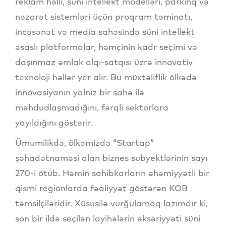
reklam həlli, süni intellekt modelləri, parkinq və
nəzarət sistemləri üçün proqram təminatı,
incəsənət və media sahəsində süni intellekt
əsaslı platformalar, həmçinin kadr seçimi və
daşınmaz əmlak alqı-satqısı üzrə innovativ
texnoloji həllər yer alır. Bu müxtəliflik ölkədə
innovasiyanın yalnız bir sahə ilə
məhdudlaşmadığını, fərqli sektorlara
yayıldığını göstərir.
Ümumilikdə, ölkəmizdə “Startap”
şəhadətnaməsi alan biznes subyektlərinin sayı
270-i ötüb. Həmin sahibkarların əhəmiyyətli bir
qismi regionlarda fəaliyyət göstərən KOB
təmsilçiləridir. Xüsusilə vurğulamaq lazımdır ki,
son bir ildə seçilən layihələrin əksəriyyəti süni