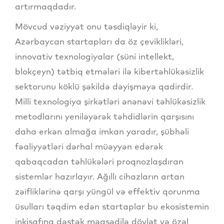
artırmaqdadır.
Mövcud vəziyyət onu təsdiqləyir ki,
Azərbaycan startapları da öz çeviklikləri,
innovativ texnologiyalar (süni intellekt,
blokçeyn) tətbiq etmələri ilə kibertəhlükəsizlik
sektorunu köklü şəkildə dəyişməyə qadirdir.
Milli texnologiya şirkətləri ənənəvi təhlükəsizlik
metodlarını yeniləyərək təhdidlərin qarşısını
daha erkən almağa imkan yaradır, şübhəli
fəaliyyətləri dərhal müəyyən edərək
qabaqcadan təhlükələri proqnozlaşdıran
sistemlər hazırlayır. Ağıllı cihazların artan
zəifliklərinə qarşı yüngül və effektiv qorunma
üsulları təqdim edən startaplar bu ekosistemin
inkişafına dəstək məqsədilə dövlət və özəl