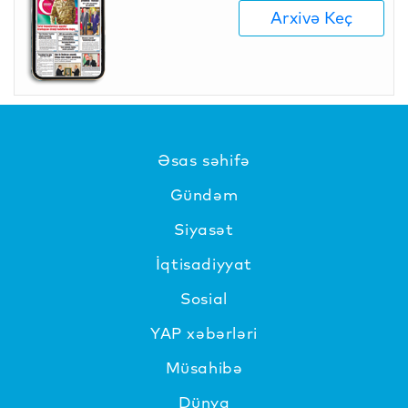
Arxivə Keç
Əsas səhifə
Gündəm
Siyasət
İqtisadiyyat
Sosial
YAP xəbərləri
Müsahibə
Dünya