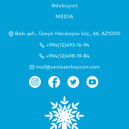
Ədəbiyyat
MEDİA
Bakı şəh., Üzeyir Hacıbəyov küç., 66, AZ1000
+994(12)493-16-94
+994(12)498-19-84
mail@yeniazerbaycan.com