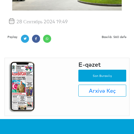
28 Сентябрь 2024 19:49
Paylaş:
Baxılıb: 560 dəfə
E-qəzet
Son Buraxılış
Arxivə Keç