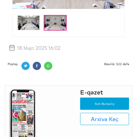
18 Март 2025 16:02
Paylaş:
Baxılıb: 522 dəfə
E-qəzet
Son Buraxılış
Arxivə Keç