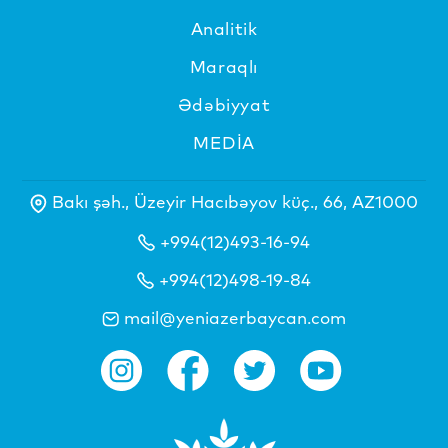
Analitik
Maraqlı
Ədəbiyyat
MEDİA
Bakı şəh., Üzeyir Hacıbəyov küç., 66, AZ1000
+994(12)493-16-94
+994(12)498-19-84
mail@yeniazerbaycan.com