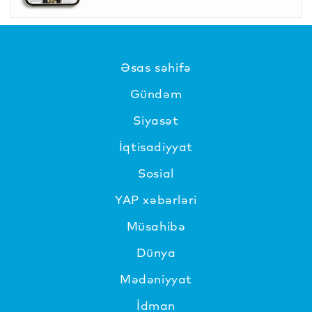
Əsas səhifə
Gündəm
Siyasət
İqtisadiyyat
Sosial
YAP xəbərləri
Müsahibə
Dünya
Mədəniyyat
İdman