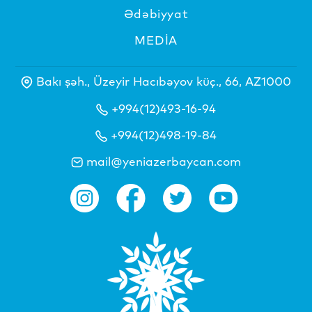
Ədəbiyyat
MEDİA
Bakı şəh., Üzeyir Hacıbəyov küç., 66, AZ1000
+994(12)493-16-94
+994(12)498-19-84
mail@yeniazerbaycan.com