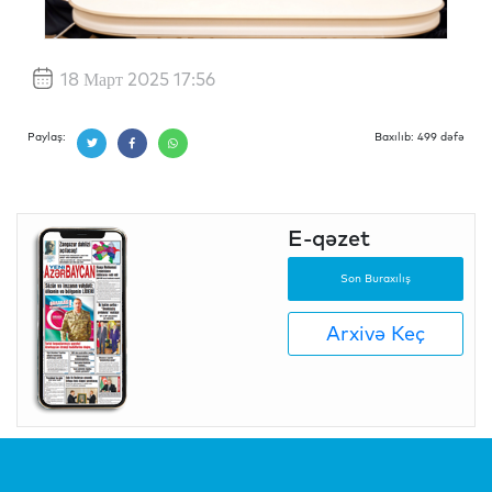
18 Март 2025 17:56
Paylaş:
Baxılıb: 499 dəfə
E-qəzet
Son Buraxılış
Arxivə Keç