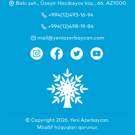
Bakı şəh., Üzeyir Hacıbəyov küç., 66, AZ1000
+994(12)493-16-94
+994(12)498-19-84
mail@yeniazerbaycan.com
© Copyright 2026.
Yeni Azərbaycan
.
Müəllif hüquqları qorunur.