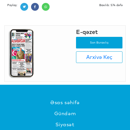
Paylaş:
Baxılıb: 574 dəfə
E-qəzet
Son Buraxılış
Arxivə Keç
Əsas səhifə
Gündəm
Siyasət