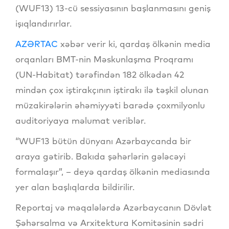
(WUF13) 13-cü sessiyasının başlanmasını geniş
işıqlandırırlar.
AZƏRTAC
xəbər verir ki, qardaş ölkənin media
orqanları BMT-nin Məskunlaşma Proqramı
(UN-Habitat) tərəfindən 182 ölkədən 42
mindən çox iştirakçının iştirakı ilə təşkil olunan
müzakirələrin əhəmiyyəti barədə çoxmilyonlu
auditoriyaya məlumat veriblər.
“WUF13 bütün dünyanı Azərbaycanda bir
araya gətirib. Bakıda şəhərlərin gələcəyi
formalaşır”, – deyə qardaş ölkənin mediasında
yer alan başlıqlarda bildirilir.
Reportaj və məqalələrdə Azərbaycanın Dövlət
Şəhərsalma və Arxitektura Komitəsinin sədri