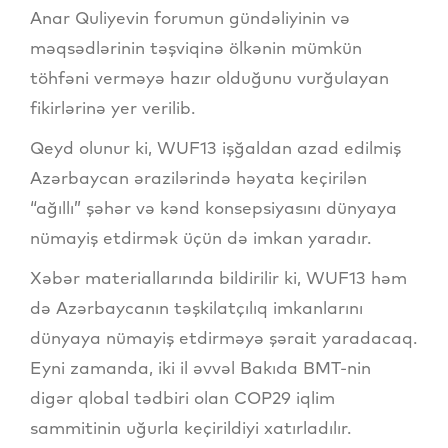
Anar Quliyevin forumun gündəliyinin və
məqsədlərinin təşviqinə ölkənin mümkün
töhfəni verməyə hazır olduğunu vurğulayan
fikirlərinə yer verilib.
Qeyd olunur ki, WUF13 işğaldan azad edilmiş
Azərbaycan ərazilərində həyata keçirilən
“ağıllı” şəhər və kənd konsepsiyasını dünyaya
nümayiş etdirmək üçün də imkan yaradır.
Xəbər materiallarında bildirilir ki, WUF13 həm
də Azərbaycanın təşkilatçılıq imkanlarını
dünyaya nümayiş etdirməyə şərait yaradacaq.
Eyni zamanda, iki il əvvəl Bakıda BMT-nin
digər qlobal tədbiri olan COP29 iqlim
sammitinin uğurla keçirildiyi xatırladılır.