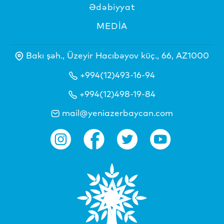
Ədəbiyyat
MEDİA
Bakı şəh., Üzeyir Hacıbəyov küç., 66, AZ1000
+994(12)493-16-94
+994(12)498-19-84
mail@yeniazerbaycan.com