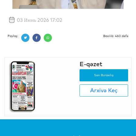
03 Июнь 2026 17:02
Paylaş:
Baxılıb: 460 dəfə
E-qəzet
Son Buraxılış
Arxivə Keç