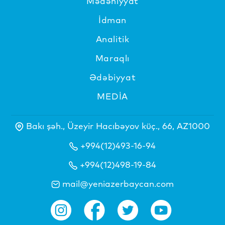
Mədəniyyat
İdman
Analitik
Maraqlı
Ədəbiyyat
MEDİA
Bakı şəh., Üzeyir Hacıbəyov küç., 66, AZ1000
+994(12)493-16-94
+994(12)498-19-84
mail@yeniazerbaycan.com