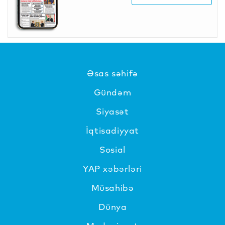
Əsas səhifə
Gündəm
Siyasət
İqtisadiyyat
Sosial
YAP xəbərləri
Müsahibə
Dünya