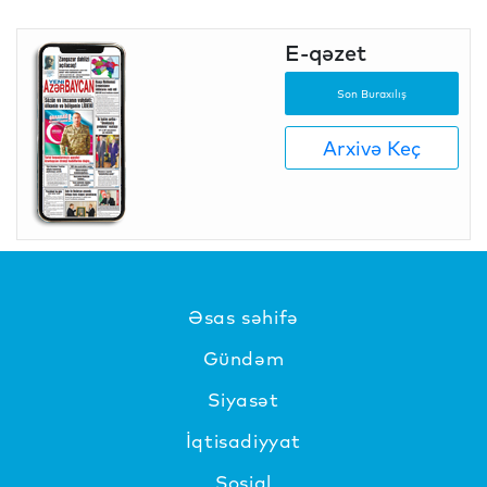
E-qəzet
Son Buraxılış
Arxivə Keç
Əsas səhifə
Gündəm
Siyasət
İqtisadiyyat
Sosial