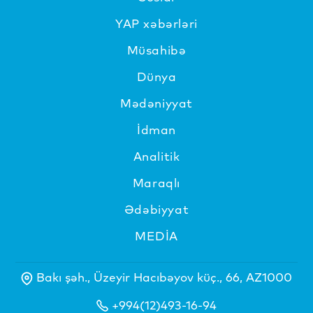
YAP xəbərləri
Müsahibə
Dünya
Mədəniyyat
İdman
Analitik
Maraqlı
Ədəbiyyat
MEDİA
Bakı şəh., Üzeyir Hacıbəyov küç., 66, AZ1000
+994(12)493-16-94