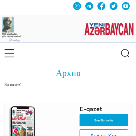
Архив
Нет новостей
E-qəzet
Son Buraxılış
Arxivə Keç