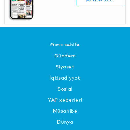
Əsas səhifə
Gündəm
Siyasət
İqtisadiyyat
Sosial
YAP xəbərləri
Müsahibə
Dünya