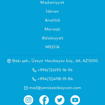
Mədəniyyat
İdman
Analitik
Maraqlı
Ədəbiyyat
MEDİA
Bakı şəh., Üzeyir Hacıbəyov küç., 66, AZ1000
+994(12)493-16-94
+994(12)498-19-84
mail@yeniazerbaycan.com