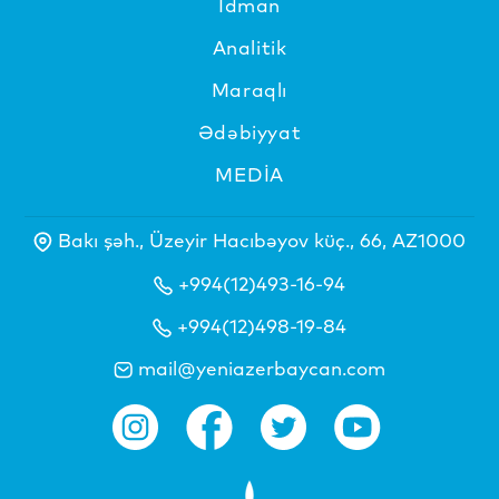
İdman
Analitik
Maraqlı
Ədəbiyyat
MEDİA
Bakı şəh., Üzeyir Hacıbəyov küç., 66, AZ1000
+994(12)493-16-94
+994(12)498-19-84
mail@yeniazerbaycan.com