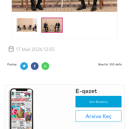
17 Май 2026 12:55
Paylaş:
Baxılıb: 555 dəfə
E-qəzet
Son Buraxılış
Arxivə Keç