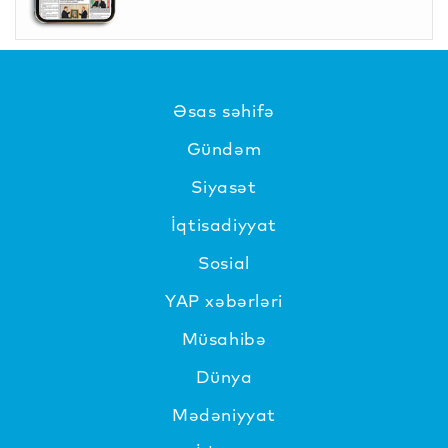
Əsas səhifə
Gündəm
Siyasət
İqtisadiyyat
Sosial
YAP xəbərləri
Müsahibə
Dünya
Mədəniyyat