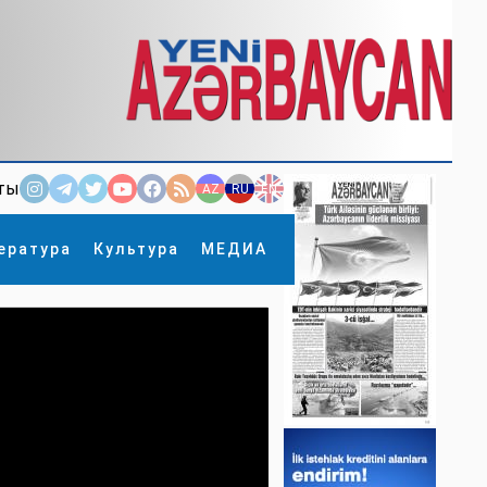
ты
AZ
RU
EN
ература
Культура
МЕДИА
×