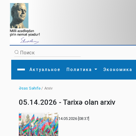
Актуальное
Политика
Экономика
Əsas Səhifə
/
Arxiv
Главная
Литература
Политика
Обще
Актуальное
МЕДИА
Внешняя политика
Тури
05.14.2026 - Tarixə olan arxiv
Экономика
Внутренняя политика
Наук
Аналитика
Рели
Культура
Прои
14.05.2026 [08:37]
Интервью
Диас