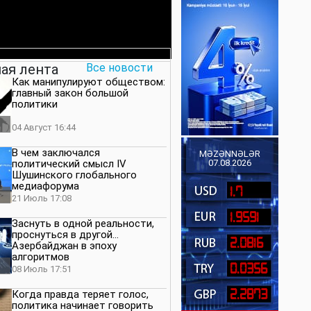
ая лента
Все новости
Как манипулируют обществом:
главный закон большой
политики
04 Август 16:44
В чем заключался
MƏZƏNNƏLƏR
политический смысл IV
07.08.2026
Шушинского глобального
медиафорума
1.7
21 Июль 17:08
1.9591
Заснуть в одной реальности,
проснуться в другой…
2.0816
Азербайджан в эпоху
алгоритмов
0.0356
08 Июль 17:51
2.2873
Когда правда теряет голос,
политика начинает говорить