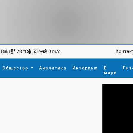
Bakı:
Контак
28 °C
55 %
9 m/s
Общество
Аналитика
Интервью
В
Лит
мире
ство
В мире
Спорт
Интересное
зм
İdman
Новые технологии
а
гия
сшествие
пора