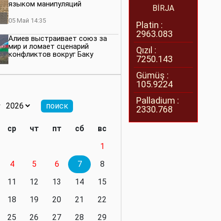
языком манипуляций
BİRJA
05 Май 14:35
Platin :
2963.083
Алиев выстраивает союз за
мир и ломает сценарий
Qızıl :
конфликтов вокруг Баку
7250.143
27 Апрель 14:07
Gümüş :
105.9224
Баку меняет правила. Страны
Южного Кавказа усиливают
Palladium :
значимость региона
2330.768
08 Апрель 14:28
ср
чт
пт
сб
вс
Глобальная игра сил:
1
нейтралитета больше не будет
4
5
6
7
8
11 Март 16:36
11
12
13
14
15
Видимо, действительно
президенту приходится все
18
19
20
21
22
делать самому
25
26
27
28
29