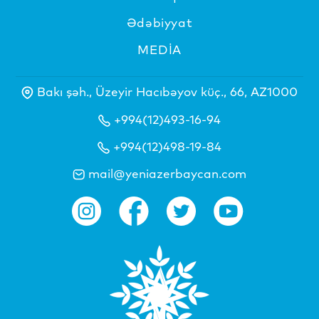
Ədəbiyyat
MEDİA
Bakı şəh., Üzeyir Hacıbəyov küç., 66, AZ1000
+994(12)493-16-94
+994(12)498-19-84
mail@yeniazerbaycan.com