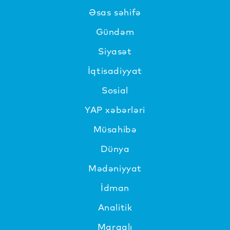
Əsas səhifə
Gündəm
Siyasət
İqtisadiyyat
Sosial
YAP xəbərləri
Müsahibə
Dünya
Mədəniyyat
İdman
Analitik
Maraqlı