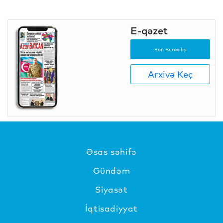
E-qəzet
Son Buraxılış
Arxivə Keç
Əsas səhifə
Gündəm
Siyasət
İqtisadiyyat