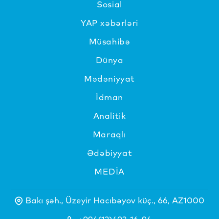
Sosial
YAP xəbərləri
Müsahibə
Dünya
Mədəniyyat
İdman
Analitik
Maraqlı
Ədəbiyyat
MEDİA
Bakı şəh., Üzeyir Hacıbəyov küç., 66, AZ1000