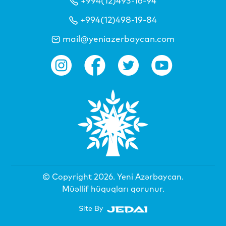
+994(12)493-16-94
+994(12)498-19-84
mail@yeniazerbaycan.com
© Copyright 2026.
Yeni Azərbaycan
.
Müəllif hüquqları qorunur.
Site By