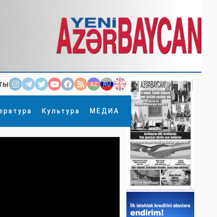
ты
AZ
RU
EN
ература
Культура
МЕДИА
×