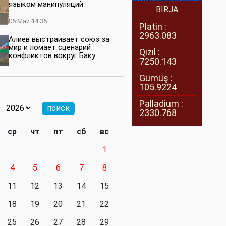
языком манипуляций
BİRJA
05 Май 14:35
Platin :
2963.083
Алиев выстраивает союз за
мир и ломает сценарий
Qızıl :
конфликтов вокруг Баку
7250.143
27 Апрель 14:07
Gümüş :
105.9224
Баку меняет правила. Страны
Южного Кавказа усиливают
Palladium :
значимость региона
2330.768
08 Апрель 14:28
ср
чт
пт
сб
вс
Глобальная игра сил:
1
нейтралитета больше не будет
4
5
6
7
8
11 Март 16:36
11
12
13
14
15
Видимо, действительно
президенту приходится все
18
19
20
21
22
делать самому
25
26
27
28
29