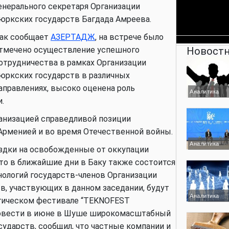
енерального секретаря Организации
юркских государств Багдада Амреева.
ак сообщает
АЗЕРТАДЖ
, на встрече было
тмечено осуществление успешного
Новостн
отрудничества в рамках Организации
юркских государств в различных
аправлениях, высоко оценена роль
Аналитика
и.
анизацией справедливой позиции
Арменией и во время Отечественной войны.
Аналитика
здки на освобожденные от оккупации
что в ближайшие дни в Баку также состоится
ологий государств-членов Организации
в, участвующих в данном заседании, будут
Аналитика
огическом фестивале “TEKNOFEST
провести в июне в Шуше широкомасштабный
ударств, сообщил, что частные компании и