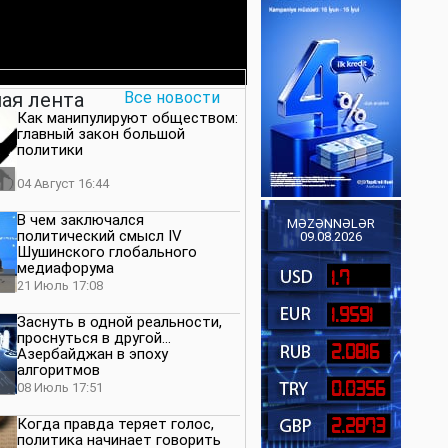
ая лента
Все новости
Как манипулируют обществом:
главный закон большой
политики
04 Август 16:44
В чем заключался
MƏZƏNNƏLƏR
политический смысл IV
09.08.2026
Шушинского глобального
медиафорума
1.7
21 Июль 17:08
1.9591
Заснуть в одной реальности,
проснуться в другой…
2.0816
Азербайджан в эпоху
алгоритмов
0.0356
08 Июль 17:51
Когда правда теряет голос,
2.2873
политика начинает говорить