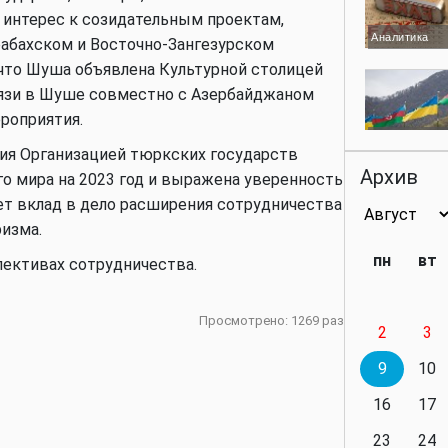
интерес к созидательным проектам,
Аналитика
абахском и Восточно-Зангезурском
 что Шуша объявлена Культурной столицей
 связи в Шуше совместно с Азербайджаном
роприятия.
Аналитика
ния Организацией тюркских государств
Архив
о мира на 2023 год и выражена уверенность
ет вклад в дело расширения сотрудничества
изма.
Аналитика
пн
вт
пективах сотрудничества.
Просмотрено: 1269 раз
2
3
Аналитика
9
10
16
17
23
24
Политика