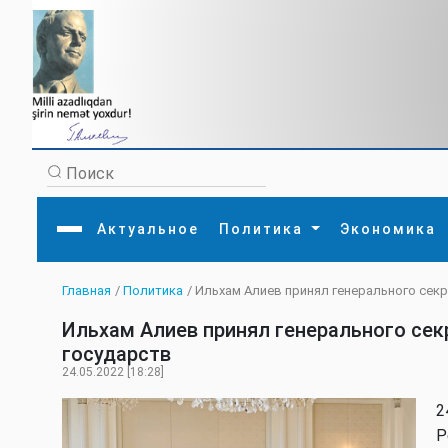
Актуальное
Политика
Экономика
Главная
/
Политика
/ Ильхам Алиев принял генерального сек
Главная
Литература
Политика
Обще
Ильхам Алиев принял генерального сек
Актуальное
МЕДИА
Внешняя политика
Тури
Экономика
Внутренняя политика
Наук
государств
Аналитика
Рели
24.05.2022 [18:28]
Культура
Прои
Интервью
Диас
2
Р