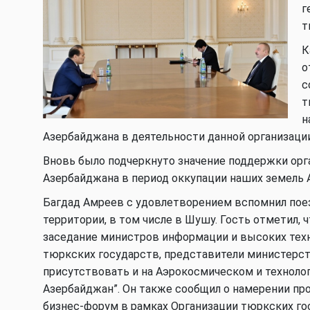
г
т
К
о
с
т
н
Азербайджана в деятельности данной организаци
Вновь было подчеркнуто значение поддержки орг
Азербайджана в период оккупации наших земель 
Багдад Амреев с удовлетворением вспомнил пое
территории, в том числе в Шушу. Гость отметил, 
заседание министров информации и высоких техн
тюркских государств, представители министерст
присутствовать и на Аэрокосмическом и технол
Азербайджан”. Он также сообщил о намерении 
бизнес-форум в рамках Организации тюркских гос