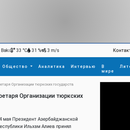
Bakı:
Контак
33 °C
31 %
3 m/s
Общество
Аналитика
Интервью
В
Лит
мире
ретаря Организации тюркских государств
ство
В мире
Спорт
Интересное
ретаря Организации тюркских
зм
İdman
Новые технологии
а
гия
сшествие
пора
4 мая Президент Азербайджанской
еспублики Ильхам Алиев принял