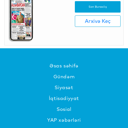
Son Buraxılış
Arxivə Keç
Əsas səhifə
Gündəm
Siyasət
İqtisadiyyat
Sosial
YAP xəbərləri