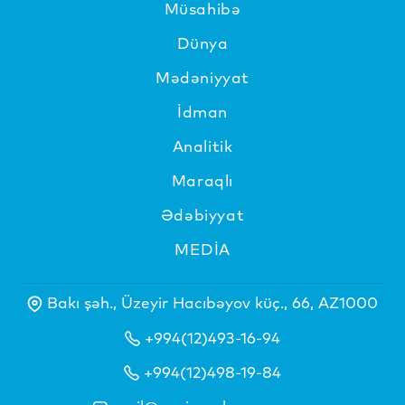
Müsahibə
Dünya
Mədəniyyat
İdman
Analitik
Maraqlı
Ədəbiyyat
MEDİA
Bakı şəh., Üzeyir Hacıbəyov küç., 66, AZ1000
+994(12)493-16-94
+994(12)498-19-84