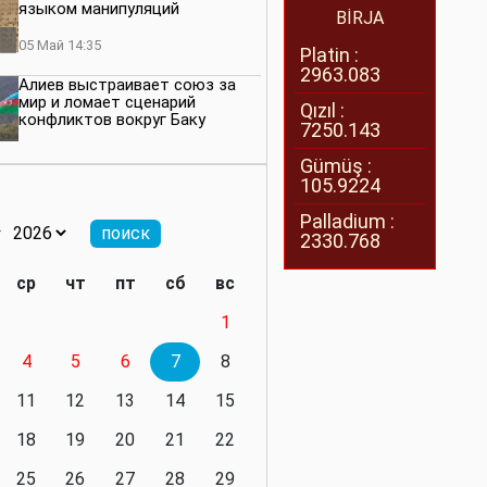
языком манипуляций
BİRJA
05 Май 14:35
Platin :
2963.083
Алиев выстраивает союз за
мир и ломает сценарий
Qızıl :
конфликтов вокруг Баку
7250.143
27 Апрель 14:07
Gümüş :
105.9224
Баку меняет правила. Страны
Южного Кавказа усиливают
Palladium :
значимость региона
2330.768
08 Апрель 14:28
ср
чт
пт
сб
вс
Глобальная игра сил:
1
нейтралитета больше не будет
4
5
6
7
8
11 Март 16:36
11
12
13
14
15
Видимо, действительно
президенту приходится все
18
19
20
21
22
делать самому
25
26
27
28
29