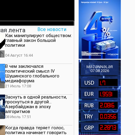
ая лента
Все новости
Как манипулируют обществом:
главный закон большой
политики
04 Август 16:44
В чем заключался
MƏZƏNNƏLƏR
политический смысл IV
07.08.2026
Шушинского глобального
медиафорума
1.7
21 Июль 17:08
1.9591
Заснуть в одной реальности,
проснуться в другой…
2.0816
Азербайджан в эпоху
алгоритмов
0.0356
08 Июль 17:51
2.2873
Когда правда теряет голос,
политика начинает говорить