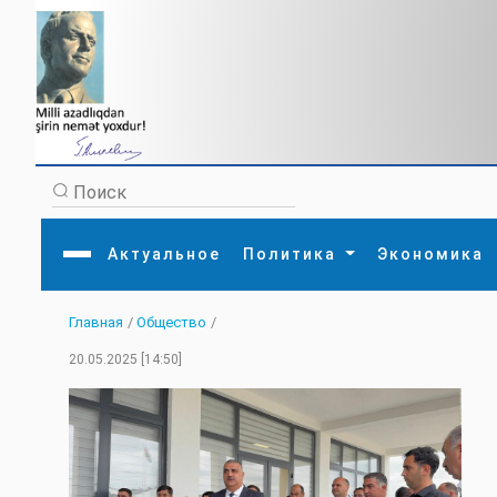
Актуальное
Политика
Экономика
Главная
/
Общество
/
Главная
Литература
Политика
Обще
20.05.2025 [14:50]
Актуальное
МЕДИА
Внешняя политика
Тури
Экономика
Внутренняя политика
Наук
Аналитика
Рели
Культура
Прои
Интервью
Диас