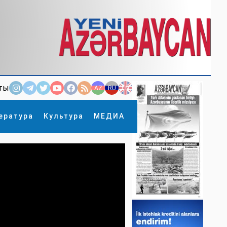
ты
AZ
RU
EN
ература
Культура
МЕДИА
×