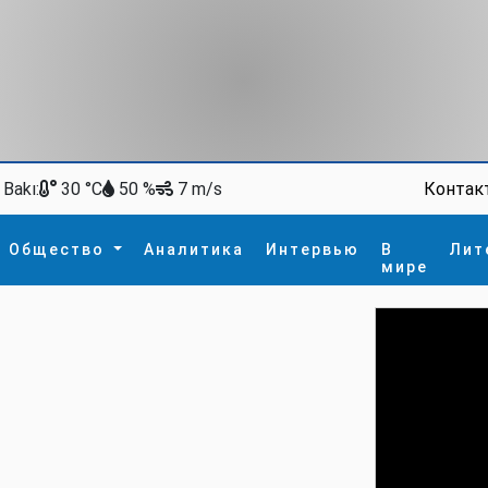
Bakı:
Контак
30 °C
50 %
7 m/s
Общество
Аналитика
Интервью
В
Лит
мире
ство
В мире
Спорт
Интересное
зм
İdman
Новые технологии
а
гия
сшествие
пора