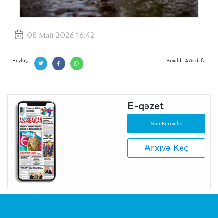
08 Май 2026 16:42
Paylaş:
Baxılıb: 476 dəfə
E-qəzet
Son Buraxılış
Arxivə Keç