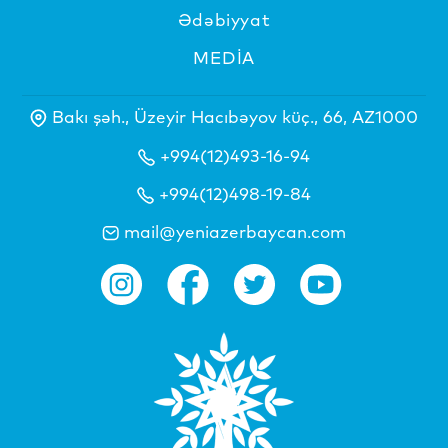
Ədəbiyyat
MEDİA
Bakı şəh., Üzeyir Hacıbəyov küç., 66, AZ1000
+994(12)493-16-94
+994(12)498-19-84
mail@yeniazerbaycan.com