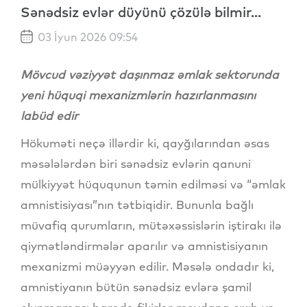
Sənədsiz evlər düyünü çözülə bilmir...
03 İyun 2026 09:54
Mövcud vəziyyət daşınmaz əmlak sektorunda
yeni hüquqi mexanizmlərin hazırlanmasını
labüd edir
Hökuməti neçə illərdir ki, qayğılarından əsas
məsələlərdən biri sənədsiz evlərin qanuni
mülkiyyət hüququnun təmin edilməsi və “əmlak
amnistisiyası”nın tətbiqidir. Bununla bağlı
müvafiq qurumların, mütəxəssislərin iştirakı ilə
qiymətləndirmələr aparılır və amnistisiyanın
mexanizmi müəyyən edilir. Məsələ ondadır ki,
amnistiyanın bütün sənədsiz evlərə şamil