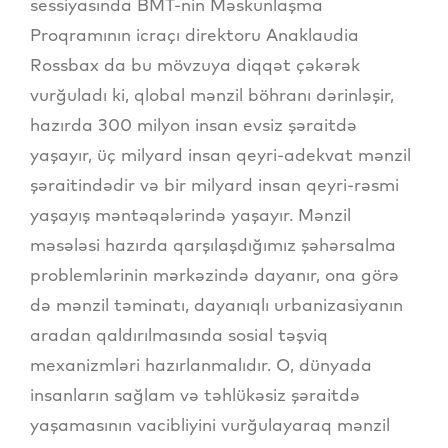
sessiyasında BMT-nin Məskunlaşma
Proqramının icraçı direktoru Anaklaudia
Rossbax da bu mövzuya diqqət çəkərək
vurğuladı ki, qlobal mənzil böhranı dərinləşir,
hazırda 300 milyon insan evsiz şəraitdə
yaşayır, üç milyard insan qeyri-adekvat mənzil
şəraitindədir və bir milyard insan qeyri-rəsmi
yaşayış məntəqələrində yaşayır. Mənzil
məsələsi hazırda qarşılaşdığımız şəhərsalma
problemlərinin mərkəzində dayanır, ona görə
də mənzil təminatı, dayanıqlı urbanizasiyanın
aradan qaldırılmasında sosial təşviq
mexanizmləri hazırlanmalıdır. O, dünyada
insanların sağlam və təhlükəsiz şəraitdə
yaşamasının vacibliyini vurğulayaraq mənzil