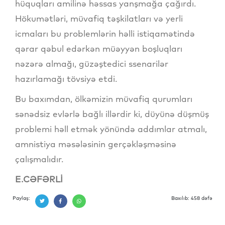
hüquqları amilinə həssas yanşmağa çağırdı.
Hökumətləri, müvafiq təşkilatları və yerli
icmaları bu problemlərin həlli istiqamətində
qərar qəbul edərkən müəyyən boşluqları
nəzərə almağı, güzəştedici ssenarilər
hazırlamağı tövsiyə etdi.
Bu baxımdan, ölkəmizin müvafiq qurumları
sənədsiz evlərlə bağlı illərdir ki, düyünə düşmüş
problemi həll etmək yönündə addımlar atmalı,
amnistiya məsələsinin gerçəkləşməsinə
çalışmalıdır.
E.CƏFƏRLİ
Paylaş:
Baxılıb: 458 dəfə