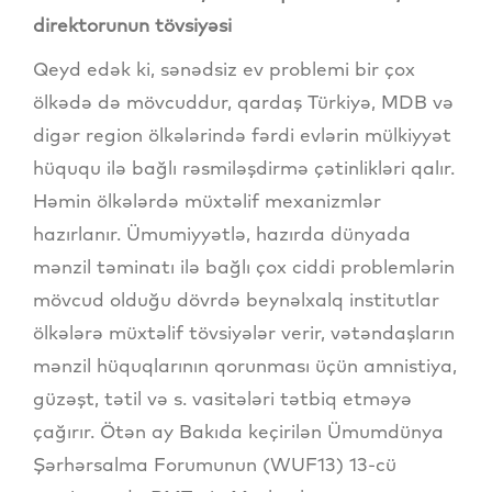
direktorunun tövsiyəsi
Qeyd edək ki, sənədsiz ev problemi bir çox
ölkədə də mövcuddur, qardaş Türkiyə, MDB və
digər region ölkələrində fərdi evlərin mülkiyyət
hüququ ilə bağlı rəsmiləşdirmə çətinlikləri qalır.
Həmin ölkələrdə müxtəlif mexanizmlər
hazırlanır. Ümumiyyətlə, hazırda dünyada
mənzil təminatı ilə bağlı çox ciddi problemlərin
mövcud olduğu dövrdə beynəlxalq institutlar
ölkələrə müxtəlif tövsiyələr verir, vətəndaşların
mənzil hüquqlarının qorunması üçün amnistiya,
güzəşt, tətil və s. vasitələri tətbiq etməyə
çağırır. Ötən ay Bakıda keçirilən Ümumdünya
Şərhərsalma Forumunun (WUF13) 13-cü