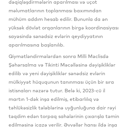
dəqiqləşdirmələrin aparılması və uçot
məlumatlarının toplanması baxımından
mühüm addım hesab edilir. Bununla da ən
yüksək dövlət orqanlarının birgə koordinasiyası
sayəsində sənədsiz evlərin qeydiyyatının
aparılmasına başlanılıb.
Qiymətləndirmələrdən sonra Milli Məclisdə
Şəhərsalma və Tikinti Məcəlləsinə dəyişikliklər
edilib və yeni dəyişikliklər sənədsiz evlərin
mülkiyyət hüququnun tanınması üçün bir sıra
istisnaları nəzərə tutur. Belə ki, 2023-cü il
martın 1-dək inşa edilmiş, etibarlılıq və
təhlükəsizlik tələblərinə uyğunluğuna dair rəyi
təqdim edən torpaq sahələrinin çıxarışla təmin
edilməsinə icazə verilir. Əvvəllər hansı ildə inşa