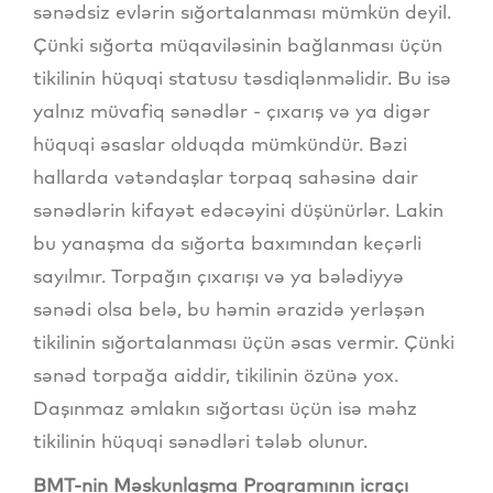
sənədsiz evlərin sığortalanması mümkün deyil.
Çünki sığorta müqaviləsinin bağlanması üçün
tikilinin hüquqi statusu təsdiqlənməlidir. Bu isə
yalnız müvafiq sənədlər - çıxarış və ya digər
hüquqi əsaslar olduqda mümkündür. Bəzi
hallarda vətəndaşlar torpaq sahəsinə dair
sənədlərin kifayət edəcəyini düşünürlər. Lakin
bu yanaşma da sığorta baxımından keçərli
sayılmır. Torpağın çıxarışı və ya bələdiyyə
sənədi olsa belə, bu həmin ərazidə yerləşən
tikilinin sığortalanması üçün əsas vermir. Çünki
sənəd torpağa aiddir, tikilinin özünə yox.
Daşınmaz əmlakın sığortası üçün isə məhz
tikilinin hüquqi sənədləri tələb olunur.
BMT-nin Məskunlaşma Proqramının icraçı