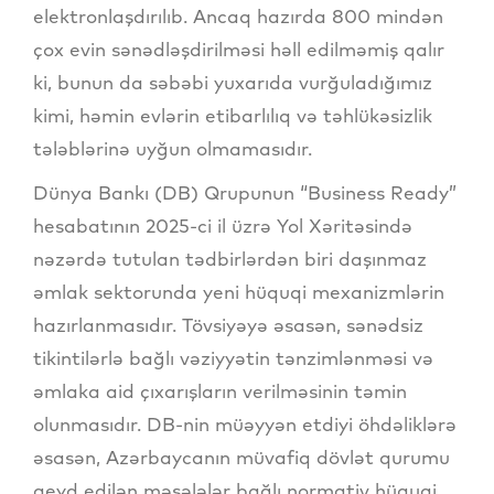
elektronlaşdırılıb. Ancaq hazırda 800 mindən
çox evin sənədləşdirilməsi həll edilməmiş qalır
ki, bunun da səbəbi yuxarıda vurğuladığımız
kimi, həmin evlərin etibarlılıq və təhlükəsizlik
tələblərinə uyğun olmamasıdır.
Dünya Bankı (DB) Qrupunun “Business Ready”
hesabatının 2025-ci il üzrə Yol Xəritəsində
nəzərdə tutulan tədbirlərdən biri daşınmaz
əmlak sektorunda yeni hüquqi mexanizmlərin
hazırlanmasıdır. Tövsiyəyə əsasən, sənədsiz
tikintilərlə bağlı vəziyyətin tənzimlənməsi və
əmlaka aid çıxarışların verilməsinin təmin
olunmasıdır. DB-nin müəyyən etdiyi öhdəliklərə
əsasən, Azərbaycanın müvafiq dövlət qurumu
qeyd edilən məsələlər bağlı normativ hüquqi