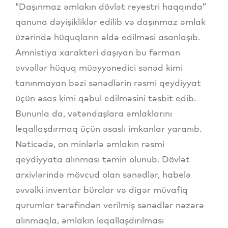
“Daşınmaz əmlakın dövlət reyestri haqqında”
qanuna dəyişikliklər edilib və daşınmaz əmlak
üzərində hüquqların əldə edilməsi asanlaşıb.
Amnistiya xarakteri daşıyan bu fərman
əvvəllər hüquq müəyyənedici sənəd kimi
tanınmayan bəzi sənədlərin rəsmi qeydiyyat
üçün əsas kimi qəbul edilməsini təsbit edib.
Bununla da, vətəndaşlara əmlaklarını
leqallaşdırmaq üçün əsaslı imkanlar yaranıb.
Nəticədə, on minlərlə əmlakın rəsmi
qeydiyyata alınması təmin olunub. Dövlət
arxivlərində mövcud olan sənədlər, habelə
əvvəlki inventar bürolar və digər müvafiq
qurumlar tərəfindən verilmiş sənədlər nəzərə
alınmaqla, əmlakın leqallaşdırılması