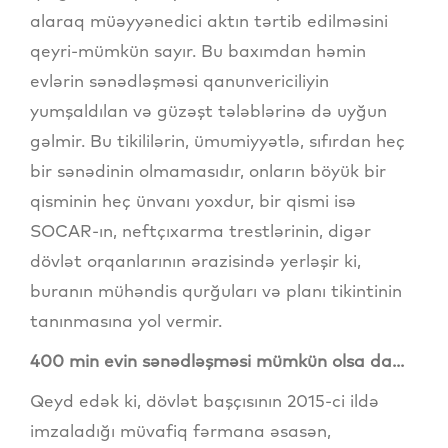
alaraq müəyyənedici aktın tərtib edilməsini
qeyri-mümkün sayır. Bu baxımdan həmin
evlərin sənədləşməsi qanunvericiliyin
yumşaldılan və güzəşt tələblərinə də uyğun
gəlmir. Bu tikililərin, ümumiyyətlə, sıfırdan heç
bir sənədinin olmamasıdır, onların böyük bir
qisminin heç ünvanı yoxdur, bir qismi isə
SOCAR-ın, neftçıxarma trestlərinin, digər
dövlət orqanlarının ərazisində yerləşir ki,
buranın mühəndis qurğuları və planı tikintinin
tanınmasına yol vermir.
400 min evin sənədləşməsi mümkün olsa da...
Qeyd edək ki, dövlət başçısının 2015-ci ildə
imzaladığı müvafiq fərmana əsasən,