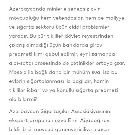
Azərbaycanda minlərlə sənədsiz evin
mövcudluğu həm vətəndaşlar, həm də maliyyə
və sığorta sektoru üçün ciddi problemlər
yaradır. Bu cür tikililər dövlət reyestrindən
çıxarış almadığı üçün banklarda girov
predmeti kimi qəbul edilmir, eyni zamanda
alqı-satqı prosesində də çətinliklər ortaya çıxır.
Məsələ ilə bağlı daha bir mühüm sual isə bu
evlərin sığortalanması ilə bağlıdır, həmin
tikililər icbari və ya könüllü sığorta predmeti
ola bilərmi?
Azərbaycan Sığortaçılar Assosiasiyasının
ekspert qrupunun üzvü Emil Ağabağırov
bildirib ki, mövcud qanunvericiliyə əsasən