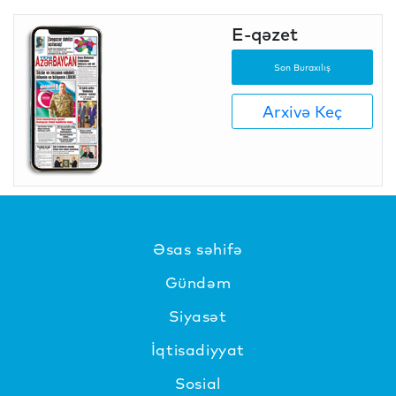
E-qəzet
Son Buraxılış
Arxivə Keç
Əsas səhifə
Gündəm
Siyasət
İqtisadiyyat
Sosial