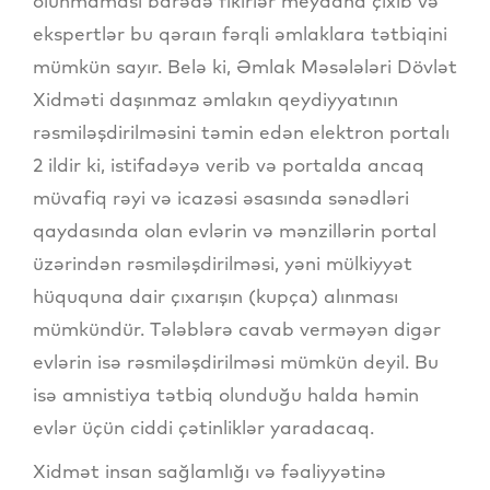
olunmaması barədə fikirlər meydana çıxıb və
ekspertlər bu qəraın fərqli əmlaklara tətbiqini
mümkün sayır. Belə ki, Əmlak Məsələləri Dövlət
Xidməti daşınmaz əmlakın qeydiyyatının
rəsmiləşdirilməsini təmin edən elektron portalı
2 ildir ki, istifadəyə verib və portalda ancaq
müvafiq rəyi və icazəsi əsasında sənədləri
qaydasında olan evlərin və mənzillərin portal
üzərindən rəsmiləşdirilməsi, yəni mülkiyyət
hüququna dair çıxarışın (kupça) alınması
mümkündür. Tələblərə cavab verməyən digər
evlərin isə rəsmiləşdirilməsi mümkün deyil. Bu
isə amnistiya tətbiq olunduğu halda həmin
evlər üçün ciddi çətinliklər yaradacaq.
Xidmət insan sağlamlığı və fəaliyyətinə