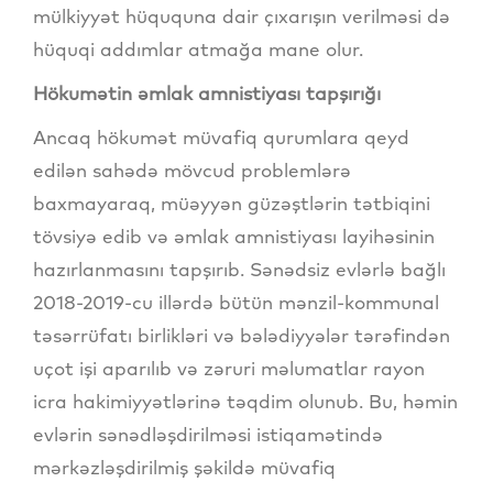
mülkiyyət hüququna dair çıxarışın verilməsi də
hüquqi addımlar atmağa mane olur.
Hökumətin əmlak amnistiyası tapşırığı
Ancaq hökumət müvafiq qurumlara qeyd
edilən sahədə mövcud problemlərə
baxmayaraq, müəyyən güzəştlərin tətbiqini
tövsiyə edib və əmlak amnistiyası layihəsinin
hazırlanmasını tapşırıb. Sənədsiz evlərlə bağlı
2018-2019-cu illərdə bütün mənzil-kommunal
təsərrüfatı birlikləri və bələdiyyələr tərəfindən
uçot işi aparılıb və zəruri məlumatlar rayon
icra hakimiyyətlərinə təqdim olunub. Bu, həmin
evlərin sənədləşdirilməsi istiqamətində
mərkəzləşdirilmiş şəkildə müvafiq