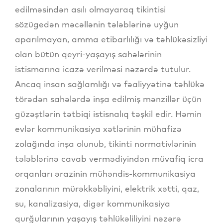
edilməsindən asılı olmayaraq tikintisi
sözügedən məcəllənin tələblərinə uyğun
aparılmayan, amma etibarlılığı və təhlükəsizliyi
olan bütün qeyri-yaşayış sahələrinin
istismarına icazə verilməsi nəzərdə tutulur.
Ancaq insan sağlamlığı və fəaliyyətinə təhlükə
törədən sahələrdə inşa edilmiş mənzillər üçün
güzəştlərin tətbiqi istisnalıq təşkil edir. Həmin
evlər kommunikasiya xətlərinin mühafizə
zolağında inşa olunub, tikinti normativlərinin
tələblərinə cavab vermədiyindən müvafiq icra
orqanları ərazinin mühəndis-kommunikasiya
zonalarının mürəkkəbliyini, elektrik xətti, qaz,
su, kanalizasiya, digər kommunikasiya
qurğularının yaşayış təhlükəliliyini nəzərə