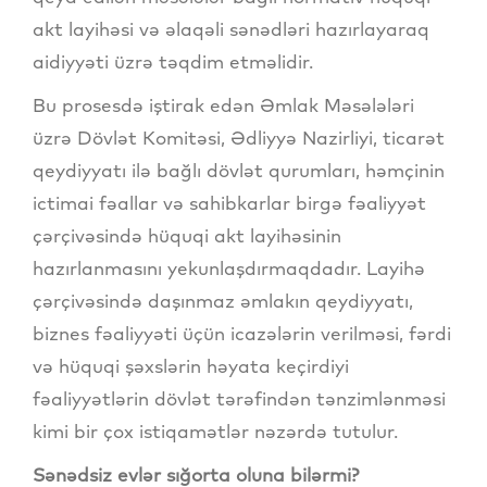
akt layihəsi və əlaqəli sənədləri hazırlayaraq
aidiyyəti üzrə təqdim etməlidir.
Bu prosesdə iştirak edən Əmlak Məsələləri
üzrə Dövlət Komitəsi, Ədliyyə Nazirliyi, ticarət
qeydiyyatı ilə bağlı dövlət qurumları, həmçinin
ictimai fəallar və sahibkarlar birgə fəaliyyət
çərçivəsində hüquqi akt layihəsinin
hazırlanmasını yekunlaşdırmaqdadır. Layihə
çərçivəsində daşınmaz əmlakın qeydiyyatı,
biznes fəaliyyəti üçün icazələrin verilməsi, fərdi
və hüquqi şəxslərin həyata keçirdiyi
fəaliyyətlərin dövlət tərəfindən tənzimlənməsi
kimi bir çox istiqamətlər nəzərdə tutulur.
Sənədsiz evlər sığorta oluna bilərmi?