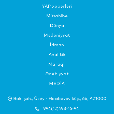
YAP xəbərləri
Müsahibə
Dünya
Mədəniyyat
İdman
Analitik
Maraqlı
Ədəbiyyat
MEDİA
Bakı şəh., Üzeyir Hacıbəyov küç., 66, AZ1000
+994(12)493-16-94