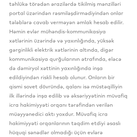
təhlükə törədən ərazilərdə tikilmiş mənzilləri
portal üzərindən rəsmiləşdirmədiyindən onlar
tələblərə cavab verməyən əmlak hesab edilir.
Həmin evlər mühəndis-kommunikasiya
xətlərinin üzərində və yaxınlığında, yüksək
gərginlikli elektrik xətlərinin altında, digər
kommunikasiya qurğularının ətrafında, eləcə
də dəmiryol xəttinin yaxınlığında inşa
edildiyindən riskli hesab olunur. Onların bir
qismi sovet dövründə, qalanı isə müstəqilliyin
ilk illərində inşa edilib və əksəriyyətinin müvafiq
icra hakimiyyəti orqanı tərəfindən verilən
müəyyənedici aktı yoxdur. Müvafiq icra
hakimiyyəti orqanlarının təqdim etdiyi əsaslı
hüquqi sənədlər olmadığı üçün evlərə