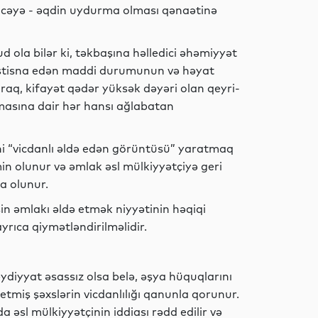
ticəyə - əqdin uydurma olması qənaətinə
Dünya
d ola bilər ki, təkbaşına həlledici əhəmiyyət
ini istisna edən maddi durumunun və həyat
aq, kifayət qədər yüksək dəyəri olan qeyri-
masına dair hər hansı ağlabatan
Siyasət
i “vicdanlı əldə edən görüntüsü” yaratmaq
min olunur və əmlak əsl mülkiyyətçiyə geri
İdman
a olunur.
n əmlakı əldə etmək niyyətinin həqiqi
rıca qiymətləndirilməlidir.
İqtisadiyyat
diyyat əsassız olsa belə, əşya hüquqlarını
tmiş şəxslərin vicdanlılığı qanunla qorunur.
 əsl mülkiyyətçinin iddiası rədd edilir və