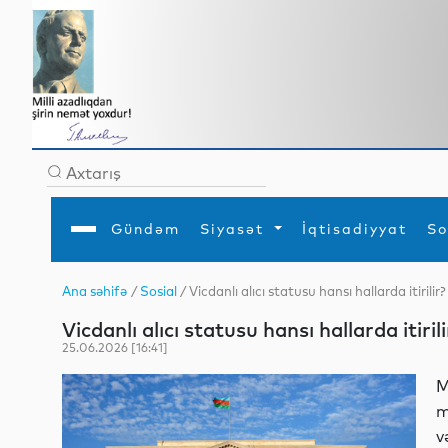
Gündəm
Siyasət
İqtisadiyyat
So
Ana səhifə
/
Sosial
/ Vicdanlı alıcı statusu hansı hallarda itiril
Ana səhifə
Ədəbiyyat
Siyasət
Sosial
Dün
Vicdanlı alıcı statusu hansı hallarda itir
Gündəm
MEDİA
Xarici siyasət
Turizm
İqtisadiyyat
Daxili siyasət
Elm
25.06.2026 [16:41]
YAP
Din
Analitika
Hadisə
M
Mədəniyyət
Diaspor
m
Müsahibə
v