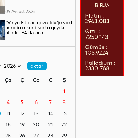
BİRJA
09 Avqust 22:26
Platin :
2963.083
Dünya istidən qovrulduğu vaxt
burada rekord şaxta qeydə
Qızıl :
alındı: -84 dərəcə
7250.143
09 Avqust 21:35
Gümüş :
105.9224
İsti vurması zamanı nə etməli?
- Həyat qurtaran vacib
Palladium :
qaydalar
2330.768
09 Avqust 20:17
Ça
Ç
Ca
C
Ş
Baydenin oğlu xərçəngin
atasının sümüklərinə
1
yayıldığını açıqlayıb
4
5
6
7
8
09 Avqust 19:24
11
12
13
14
15
Bolqarıstanda Dunay çayında
suyun səviyyəsi rekord həddə
18
19
20
21
22
enib
25
26
27
28
29
09 Avqust 18:49