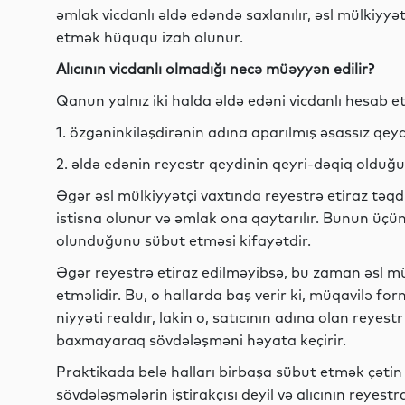
əmlak vicdanlı əldə edəndə saxlanılır, əsl mülkiyyət
etmək hüququ izah olunur.
Alıcının vicdanlı olmadığı necə müəyyən edilir?
Qanun yalnız iki halda əldə edəni vicdanlı hesab e
1. özgəninkiləşdirənin adına aparılmış əsassız qeyd
2. əldə edənin reyestr qeydinin qeyri-dəqiq olduğu
Əgər əsl mülkiyyətçi vaxtında reyestrə etiraz təqd
istisna olunur və əmlak ona qaytarılır. Bunun üçü
olunduğunu sübut etməsi kifayətdir.
Əgər reyestrə etiraz edilməyibsə, bu zaman əsl mül
etməlidir. Bu, o hallarda baş verir ki, müqavilə fo
niyyəti realdır, lakin o, satıcının adına olan reyes
baxmayaraq sövdələşməni həyata keçirir.
Praktikada belə halları birbaşa sübut etmək çətin 
sövdələşmələrin iştirakçısı deyil və alıcının reyest