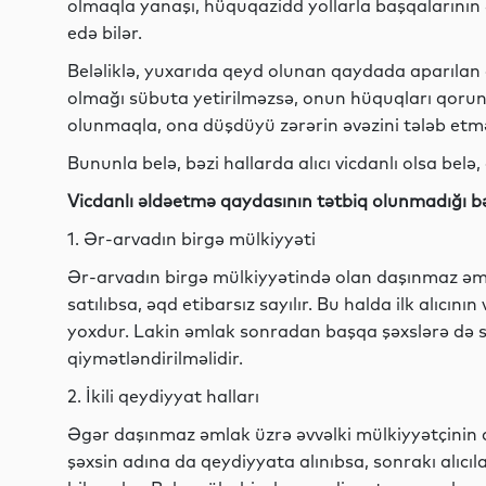
olmaqla yanaşı, hüquqazidd yollarla başqalarının ə
edə bilər.
Beləliklə, yuxarıda qeyd olunan qaydada aparılan 
olmağı sübuta yetirilməzsə, onun hüquqları qorunu
olunmaqla, ona düşdüyü zərərin əvəzini tələb etmə
Bununla belə, bəzi hallarda alıcı vicdanlı olsa bel
Vicdanlı əldəetmə qaydasının tətbiq olunmadığı bə
1. Ər-arvadın birgə mülkiyyəti
Ər-arvadın birgə mülkiyyətində olan daşınmaz əmla
satılıbsa, əqd etibarsız sayılır. Bu halda ilk alıcı
yoxdur. Lakin əmlak sonradan başqa şəxslərə də sat
qiymətləndirilməlidir.
2. İkili qeydiyyat halları
Əgər daşınmaz əmlak üzrə əvvəlki mülkiyyətçinin 
şəxsin adına da qeydiyyata alınıbsa, sonrakı alıcı