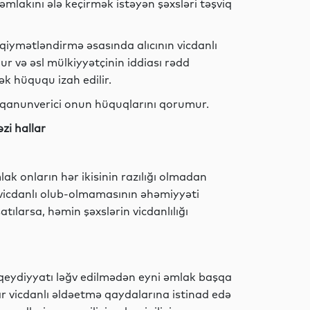
mlakını ələ keçirmək istəyən şəxsləri təşviq
İdman
qiymətləndirmə əsasında alıcının vicdanlı
r və əsl mülkiyyətçinin iddiası rədd
k hüququ izah edilir.
Hadisə
ə, qanunverici onun hüquqlarını qorumur.
zi hallar
Dünya
k onların hər ikisinin razılığı olmadan
nın vicdanlı olub-olmamasının əhəmiyyəti
ılarsa, həmin şəxslərin vicdanlılığı
Dünya
qeydiyyatı ləğv edilmədən eyni əmlak başqa
Siyasət
lar vicdanlı əldəetmə qaydalarına istinad edə