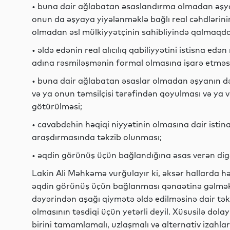
• buna dair ağlabatan əsaslandırma olmadan əşyan
onun da əşyaya yiyələnməklə bağlı real cəhdlərin
olmadan əsl mülkiyyətçinin sahibliyində qalmaqd
• əldə edənin real alıcılıq qabiliyyətini istisna ed
adına rəsmiləşmənin formal olmasına işarə etməsi
• buna dair ağlabatan əsaslar olmadan əşyanın də
və ya onun təmsilçisi tərəfindən qoyulması və ya və
götürülməsi;
• cavabdehin həqiqi niyyətinin olmasına dair ist
araşdırmasında təkzib olunması;
• əqdin görünüş üçün bağlandığına əsas verən digə
Lakin Ali Məhkəmə vurğulayır ki, əksər hallarda h
əqdin görünüş üçün bağlanması qənaətinə gəlmək 
dəyərindən aşağı qiymətə əldə edilməsinə dair t
olmasının təsdiqi üçün yetərli deyil. Xüsusilə dola
birini tamamlamalı, uzlaşmalı və alternativ izahla