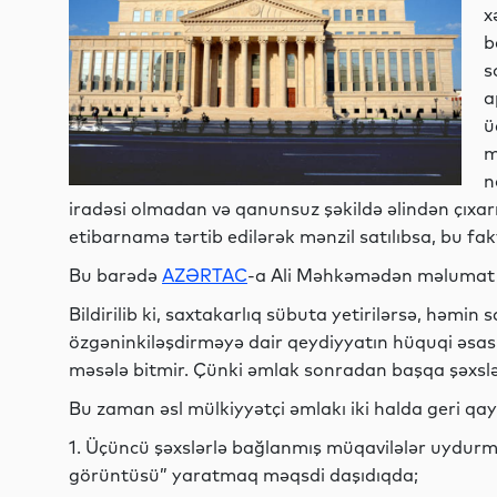
x
b
s
a
ü
m
n
iradəsi olmadan və qanunsuz şəkildə əlindən çıxar
etibarnamə tərtib edilərək mənzil satılıbsa, bu f
Bu barədə
AZƏRTAC
-a Ali Məhkəmədən məlumat v
Bildirilib ki, saxtakarlıq sübuta yetirilərsə, həmin 
özgəninkiləşdirməyə dair qeydiyyatın hüquqi əsas
məsələ bitmir. Çünki əmlak sonradan başqa şəxslərə
Bu zaman əsl mülkiyyətçi əmlakı iki halda geri qay
1. Üçüncü şəxslərlə bağlanmış müqavilələr uydurma
görüntüsü” yaratmaq məqsdi daşıdıqda;