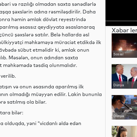
əbəri və razılığı olmadan saxta sənədlərlə
aşqa şəxslərin adına rəsmiləşdirilir. Daha
onra həmin əmlak dövlət reyestrində
parılmış əsassız qeydiyyata əsaslanaraq
Xəbər le
çüncü şəxslərə satılır. Belə hallarda əsl
ülkiyyətçi məhkəməyə müraciət etdikdə ilk
övbədə sübut etməlidir ki, əmlak onun
Sosial
ılıb. Məsələn, onun adından saxta
akt məhkəmədə təsdiq olunmalıdır.
erilib.
Dünya
satışın və onun əsasında aparılmış ilk
ının olmadığı müəyyən edilir. Lakin bununla
 satılmış ola bilər.
tara bilər:
Dünya
 olduqda, yəni “vicdanlı əldə edən