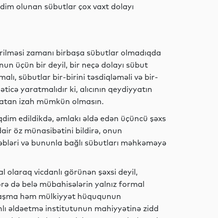
dim olunan sübutlar çox vaxt dolayı
Dünya
dirilməsi zamanı birbaşa sübutlar olmadıqda
n üçün bir deyil, bir neçə dolayı sübut
lı, sübutlar bir-birini təsdiqləməli və bir-
Hadisə
əticə yaratmalıdır ki, alıcının qeydiyyatın
batan izah mümkün olmasın.
qdim edildikdə, əmlakı əldə edən üçüncü şəxs
Dünya
air öz münasibətini bildirə, onun
bəbləri və bununla bağlı sübutları məhkəməyə
 olaraq vicdanlı görünən şəxsi deyil,
Hadisə
rə də belə mübahisələrin yalnız formal
yanaşma həm mülkiyyət hüququnun
lı əldəetmə institutunun mahiyyətinə zidd