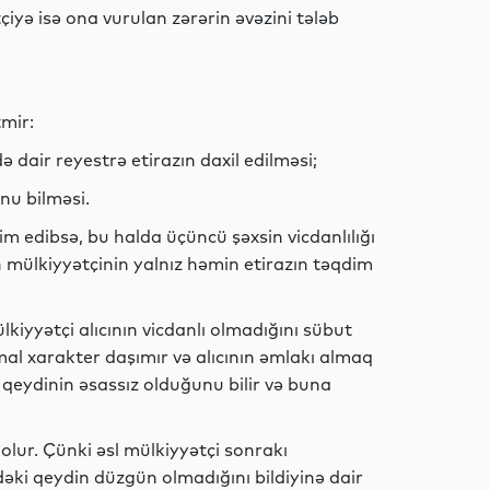
Maraqlı
çiyə isə ona vurulan zərərin əvəzini tələb
İdman
tmir:
ə dair reyestrə etirazın daxil edilməsi;
nu bilməsi.
Dünya
im edibsə, bu halda üçüncü şəxsin vicdanlılığı
n mülkiyyətçinin yalnız həmin etirazın təqdim
kiyyətçi alıcının vicdanlı olmadığını sübut
Maraqlı
rmal xarakter daşımır və alıcının əmlakı almaq
tr qeydinin əsassız olduğunu bilir və buna
Yeni
olur. Çünki əsl mülkiyyətçi sonrakı
texnologiyalar
rdəki qeydin düzgün olmadığını bildiyinə dair