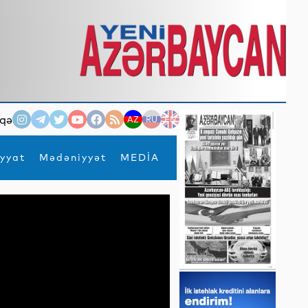
qə
AZ
RU
EN
yyat
Mədəniyyət
MEDİA
×