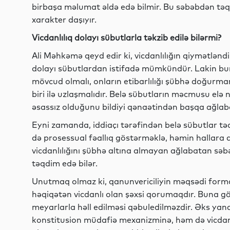
birbaşa məlumat əldə edə bilmir. Bu səbəbdən təq
xarakter daşıyır.
Vicdanlılıq dolayı sübutlarla təkzib edilə bilərmi?
Ali Məhkəmə qeyd edir ki, vicdanlılığın qiymətlən
dolayı sübutlardan istifadə mümkündür. Lakin bunu
mövcud olmalı, onların etibarlılığı şübhə doğurmama
biri ilə uzlaşmalıdır. Belə sübutların məcmusu elə n
əsassız olduğunu bildiyi qənaətindən başqa ağla
Eyni zamanda, iddiaçı tərəfindən belə sübutlar tə
də prosessual fəallıq göstərməklə, həmin hallara d
vicdanlılığını şübhə altına almayan ağlabatan sə
təqdim edə bilər.
Unutmaq olmaz ki, qanunvericiliyin məqsədi formal
həqiqətən vicdanlı olan şəxsi qorumaqdır. Buna gö
meyarlarla həll edilməsi qəbuledilməzdir. Əks 
konstitusion müdafiə mexanizminə, həm də vicdan