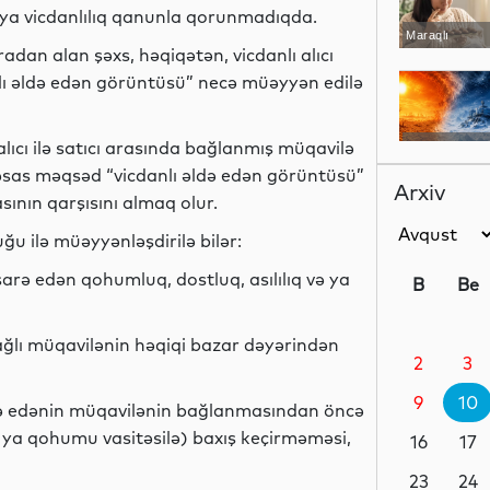
ə ya vicdanlılıq qanunla qorunmadıqda.
Maraqlı
dan alan şəxs, həqiqətən, vicdanlı alıcı
lı əldə edən görüntüsü” necə müəyyən edilə
ıcı ilə satıcı arasında bağlanmış müqavilə
Dünya
ə əsas məqsəd “vicdanlı əldə edən görüntüsü”
Arxiv
ının qarşısını almaq olur.
u ilə müəyyənləşdirilə bilər:
Maraqlı
işarə edən qohumluq, dostluq, asılılıq və ya
B
Be
ağlı müqavilənin həqiqi bazar dəyərindən
2
3
Dünya
9
10
ə edənin müqavilənin bağlanmasından öncə
ya qohumu vasitəsilə) baxış keçirməməsi,
16
17
Dünya
23
24