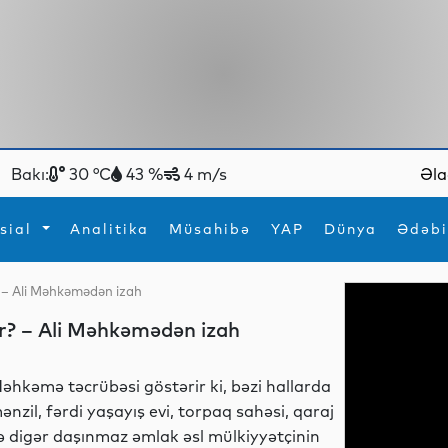
Bakı:
30 °C
43 %
4 m/s
Əla
sial
Analitika
Müsahibə
YAP
Dünya
Ədəbi
ir? – Ali Məhkəmədən izah
ya
İdman
Maraqlı
ilir? – Ali Məhkəmədən izah
İdman
Yeni texnologiyalar
əhkəmə təcrübəsi göstərir ki, bəzi hallarda
ənzil, fərdi yaşayış evi, torpaq sahəsi, qaraj
ə digər daşınmaz əmlak əsl mülkiyyətçinin