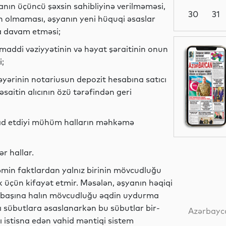
ın üçüncü şəxsin sahibliyinə verilməməsi,
30
31
in olmaması, əşyanın yeni hüquqi əsaslar
a davam etməsi;
Dünya
ən maddi vəziyyətinin və həyat şəraitinin onun
;
yərinin notariusun depozit hesabına satıcı
saitin alıcının özü tərəfindən geri
Dünya
inad etdiyi mühüm halların məhkəmə
Dünya
r hallar.
əmin faktlardan yalnız birinin mövcudluğu
üçün kifayət etmir. Məsələn, əşyanın həqiqi
əkbaşına halın mövcudluğu əqdin uydurma
Dünya
yı sübutlara əsaslanarkən bu sübutlar bir-
Azərbayca
rı istisna edən vahid məntiqi sistem