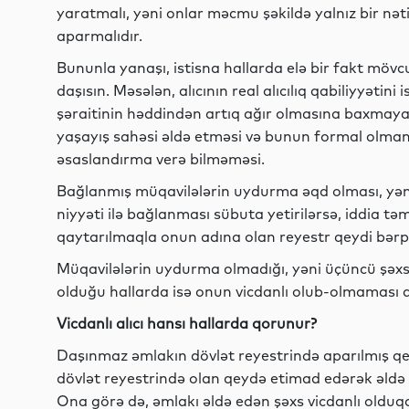
yaratmalı, yəni onlar məcmu şəkildə yalnız bir nə
aparmalıdır.
Bununla yanaşı, istisna hallarda elə bir fakt mövcu
daşısın. Məsələn, alıcının real alıcılıq qabiliyyət
şəraitinin həddindən artıq ağır olmasına baxmayar
yaşayış sahəsi əldə etməsi və bunun formal olma
əsaslandırma verə bilməməsi.
Bağlanmış müqavilələrin uydurma əqd olması, yən
niyyəti ilə bağlanması sübuta yetirilərsə, iddia tə
qaytarılmaqla onun adına olan reyestr qeydi bərp
Müqavilələrin uydurma olmadığı, yəni üçüncü şəxsi
olduğu hallarda isə onun vicdanlı olub-olmaması ay
Vicdanlı alıcı hansı hallarda qorunur?
Daşınmaz əmlakın dövlət reyestrində aparılmış qey
dövlət reyestrində olan qeydə etimad edərək əldə e
Ona görə də, əmlakı əldə edən şəxs vicdanlı olduqda