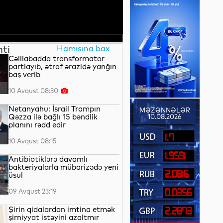
nti
Hamısına bax
Cəlilabadda transformator
partlayıb, ətraf ərazidə yanğın
baş verib
10 Avqust 08:30
Netanyahu: İsrail Trampın
MƏZƏNNƏLƏR
Qəzza ilə bağlı 15 bəndlik
10.08.2026
planını rədd edir
1.7
10 Avqust 08:15
1.9591
Antibiotiklərə davamlı
bakteriyalarla mübarizədə yeni
2.0816
üsul
09 Avqust 23:19
0.0356
Şirin qidalardan imtina etmək
2.2873
şirniyyat istəyini azaltmır