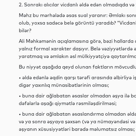
2. Sonrakı alıcılar vicdanlı əldə edən olmadıqda v
Məhz bu mərhələdə əsas sual yaranır: Əmlakı sonra
olub, yoxsa sadəcə belə görüntü yaradıb? “Vicdan
bilər?
Ali Məhkəmənin açıqlamasına görə, bəzi hallarda al
yalnız formal xarakter daşıyır. Belə vəziyyətlərd
yaratmaq və əmlakın əsl mülkiyyətçiyə qaytarılmas
Bu niyyət aşağıda qeyd olunan faktların mövcudluğ
• əldə edənlə əqdin qarşı tərəfi arasında əlbirliyə 
digər yaxınlıq münasibətlərinin olması;
• buna dair ağlabatan əsaslar olmadan əşya ilə b
dəfələrlə aşağı qiymətlə rəsmiləşdirilməsi;
• buna dair ağlabatan əsaslandırma olmadan əld
və ya sonra əşyaya şəxsən (və ya nümayəndəsi və 
əşyanın xüsusiyyətləri barədə məlumatsız olması;