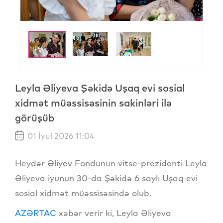
Leyla Əliyeva Şəkidə Uşaq evi sosial
xidmət müəssisəsinin sakinləri ilə
görüşüb
01 İyul 2026 11:04
Heydər Əliyev Fondunun vitse-prezidenti Leyla
Əliyeva iyunun 30-da Şəkidə 6 saylı Uşaq evi
sosial xidmət müəssisəsində olub.
AZƏRTAC
xəbər verir ki, Leyla Əliyeva