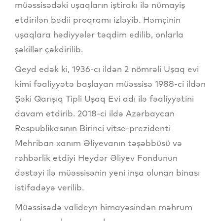
müəssisədəki uşaqların iştirakı ilə nümayiş
etdirilən bədii proqramı izləyib. Həmçinin
uşaqlara hədiyyələr təqdim edilib, onlarla
şəkillər çəkdirilib.
Qeyd edək ki, 1936-cı ildən 2 nömrəli Uşaq evi
kimi fəaliyyətə başlayan müəssisə 1988-ci ildən
Şəki Qarışıq Tipli Uşaq Evi adı ilə fəaliyyətini
davam etdirib. 2018-ci ildə Azərbaycan
Respublikasının Birinci vitse-prezidenti
Mehriban xanım Əliyevanın təşəbbüsü və
rəhbərlik etdiyi Heydər Əliyev Fondunun
dəstəyi ilə müəssisənin yeni inşa olunan binası
istifadəyə verilib.
Müəssisədə valideyn himayəsindən məhrum