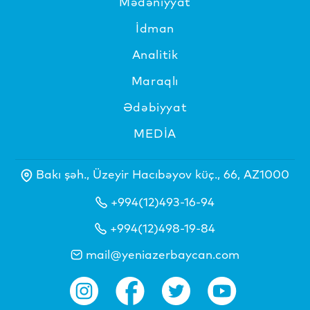
Mədəniyyat
İdman
Analitik
Maraqlı
Ədəbiyyat
MEDİA
Bakı şəh., Üzeyir Hacıbəyov küç., 66, AZ1000
+994(12)493-16-94
+994(12)498-19-84
mail@yeniazerbaycan.com