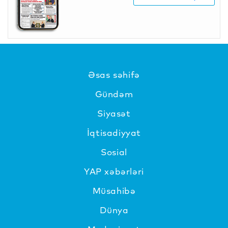
Əsas səhifə
Gündəm
Siyasət
İqtisadiyyat
Sosial
YAP xəbərləri
Müsahibə
Dünya