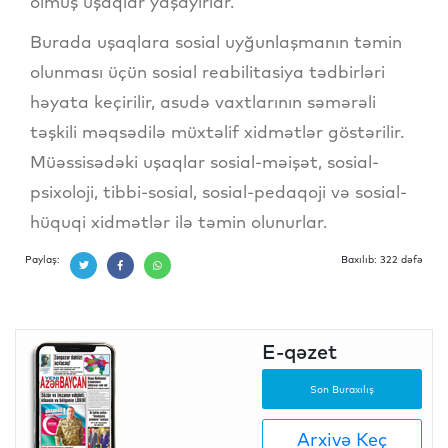
olmuş uşaqlar yaşayırlar.
Burada uşaqlara sosial uyğunlaşmanın təmin
olunması üçün sosial reabilitasiya tədbirləri
həyata keçirilir, asudə vaxtlarının səmərəli
təşkili məqsədilə müxtəlif xidmətlər göstərilir.
Müəssisədəki uşaqlar sosial-məişət, sosial-
psixoloji, tibbi-sosial, sosial-pedaqoji və sosial-
hüquqi xidmətlər ilə təmin olunurlar.
Paylaş:
Baxılıb: 322 dəfə
E-qəzet
Son Buraxılış
Arxivə Keç