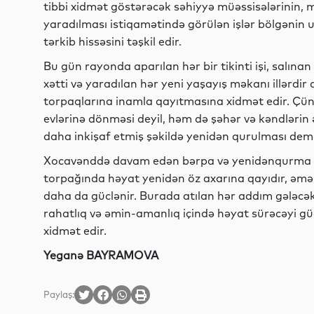
tibbi xidmət göstərəcək səhiyyə müəssisələrinin, 
yaradılması istiqamətində görülən işlər bölgənin
tərkib hissəsini təşkil edir.
Bu gün rayonda aparılan hər bir tikinti işi, salına
xətti və yaradılan hər yeni yaşayış məkanı illərdi
torpaqlarına inamla qayıtmasına xidmət edir. Çün
evlərinə dönməsi deyil, həm də şəhər və kəndlərin
daha inkişaf etmiş şəkildə yenidən qurulması dem
Xocavənddə davam edən bərpa və yenidənqurma işl
torpağında həyat yenidən öz axarına qayıdır, əmə
daha da güclənir. Burada atılan hər addım gələcək 
rahatlıq və əmin-amanlıq içində həyat sürəcəyi g
xidmət edir.
Yeganə BAYRAMOVA
Paylaş: