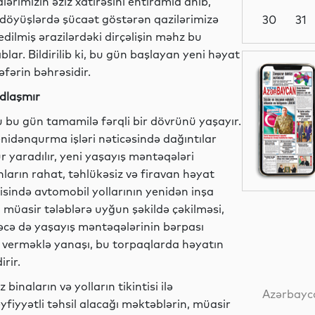
rimizin əziz xatirəsini ehtiramla anıb,
 döyüşlərdə şücaət göstərən qazilərimizə
30
31
dilmiş ərazilərdəki dirçəlişin məhz bu
r. Bildirilib ki, bu gün başlayan yeni həyat
Dünya
əfərin bəhrəsidir.
udlaşmır
nu bu gün tamamilə fərqli bir dövrünü yaşayır.
Dünya
nidənqurma işləri nəticəsində dağıntılar
r yaradılır, yeni yaşayış məntəqələri
ların rahat, təhlükəsiz və firavan həyat
isində avtomobil yollarının yenidən inşa
Dünya
in müasir tələblərə uyğun şəkildə çəkilməsi,
əcə də yaşayış məntəqələrinin bərpası
an verməklə yanaşı, bu torpaqlarda həyatın
rir.
Dünya
inaların və yolların tikintisi ilə
Azərbayca
fiyyətli təhsil alacağı məktəblərin, müasir