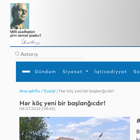
Gündəm
Siyasət
İqtisadiyyat
So
Ana səhifə
/
Sosial
/ Hər köç yeni bir başlanğıcdır!
Ana səhifə
Ədəbiyyat
Siyasət
Sosial
Dün
Hər köç yeni bir başlanğıcdır!
Gündəm
MEDİA
Xarici siyasət
Turizm
İqtisadiyyat
Daxili siyasət
Elm
08.07.2026 [08:54]
YAP
Din
Analitika
Hadisə
B
Mədəniyyət
Diaspor
Müsahibə
B
k