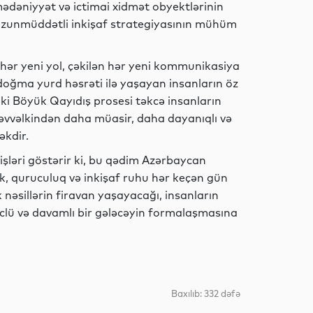
mədəniyyət və ictimai xidmət obyektlərinin
 uzunmüddətli inkişaf strategiyasının mühüm
Dünya
n hər yeni yol, çəkilən hər yeni kommunikasiya
r doğma yurd həsrəti ilə yaşayan insanların öz
ki Böyük Qayıdış prosesi təkcə insanların
Dünya
 əvvəlkindən daha müasir, daha dayanıqlı və
əkdir.
əri göstərir ki, bu qədim Azərbaycan
Dünya
k, quruculuq və inkişaf ruhu hər keçən gün
nəsillərin firavan yaşayacağı, insanların
üclü və davamlı bir gələcəyin formalaşmasına
Dünya
Baxılıb: 332 dəfə