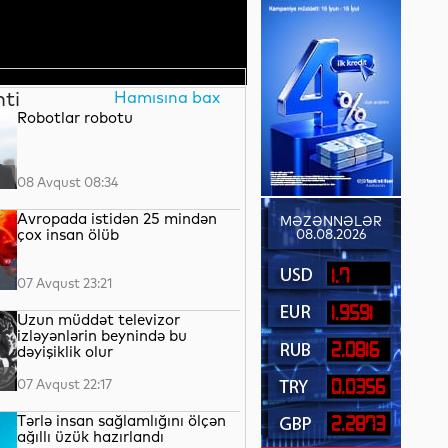
nti
Hamısına bax
Robotlar robotu
08 Avqust 08:34
Avropada istidən 25 mindən
MƏZƏNNƏLƏR
çox insan ölüb
08.08.2026
1.7
07 Avqust 23:21
1.9591
Uzun müddət televizor
izləyənlərin beynində bu
2.0816
dəyişiklik olur
07 Avqust 22:17
0.0356
Tərlə insan sağlamlığını ölçən
2.2873
ağıllı üzük hazırlandı