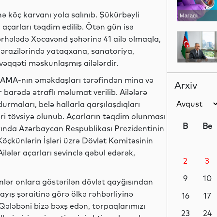
 köç karvanı yola salınıb. Şükürbəyli
Maraqlı
 açarları təqdim edilib. Ötən gün isə
ərhələdə Xocavənd şəhərinə 41 ailə olmaqla,
 ərazilərində yataqxana, sanatoriya,
üvəqqəti məskunlaşmış ailələrdir.
Analitik
ANAMA-nın əməkdaşları tərəfindən mina və
Arxiv
 barədə ətraflı məlumat verilib. Ailələrə
rmaları, belə hallarla qarşılaşdıqları
Siyasət
ri tövsiyə olunub. Açarların təqdim olunması
B
Be
ında Azərbaycan Respublikası Prezidentinin
öçkünlərin İşləri üzrə Dövlət Komitəsinin
Ailələr açarları sevinclə qəbul edərək,
2
3
Siyasət
9
10
ər onlara göstərilən dövlət qayğısından
ış şəraitinə görə ölkə rəhbərliyinə
16
17
i Qələbəni bizə bəxş edən, torpaqlarımızı
Siyasət
23
24