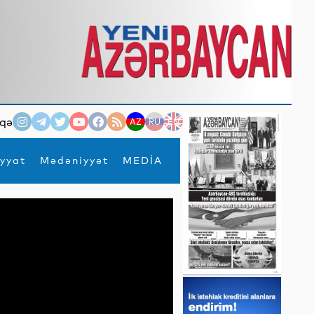
qə
AZ
RU
EN
yyat
Mədəniyyət
MEDİA
×