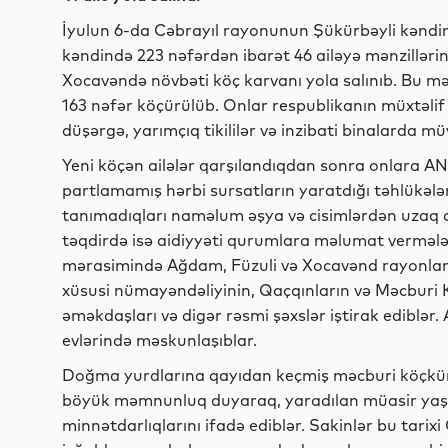
İyulun 6-da Cəbrayıl rayonunun Şükürbəyli kəndinə
kəndində 223 nəfərdən ibarət 46 ailəyə mənzillərin
Xocavəndə növbəti köç karvanı yola salınıb. Bu m
163 nəfər köçürülüb. Onlar respublikanın müxtəlif
düşərgə, yarımçıq tikililər və inzibati binalarda m
Yeni köçən ailələr qarşılandıqdan sonra onlara 
partlamamış hərbi sursatların yaratdığı təhlükələr
tanımadıqları naməlum əşya və cisimlərdən uzaq du
təqdirdə isə aidiyyəti qurumlara məlumat vermələ
mərasimində Ağdam, Füzuli və Xocavənd rayonlar
xüsusi nümayəndəliyinin, Qaçqınların və Məcburi K
əməkdaşları və digər rəsmi şəxslər iştirak ediblər. 
evlərində məskunlaşıblar.
Doğma yurdlarına qayıdan keçmiş məcburi köçkünl
böyük məmnunluq duyaraq, yaradılan müasir yaşay
minnətdarlıqlarını ifadə ediblər. Sakinlər bu tarix