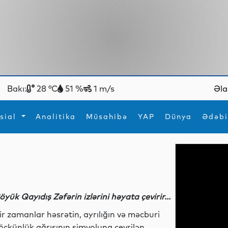
Bakı:
28 °C
51 %
1 m/s
Əla
sial
Analitika
Müsahibə
YAP
Dünya
Ədəbi
ya
İdman
Maraqlı
İdman
Yeni texnologiyalar
öyük Qayıdış Zəfərin izlərini həyata çevirir...
ir zamanlar həsrətin, ayrılığın və məcburi
öçkünlük ağrısının simvoluna çevrilən