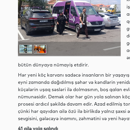
i
a
q
g
d
g
a
ə
bütün dünyaya nümayiş etdirir.
Hər yeni köç karvanı sadəcə insanların bir yaşayı
eyni zamanda dağıdılmış şəhər və kəndlərin yenidə
küçələrin uşaq səsləri ilə dolmasının, boş qalan ev
nümunəsidir. Demək olar hər gün yola salınan köç 
prosesi ardıcıl şəkildə davam edir. Azad edilmiş to
çünki hər qayıdan ailə özü ilə birlikdə yalnız şəxs
sevgisini, gələcəyə inamını, zəhmətini və yeni həy
41 ailə yola salındı