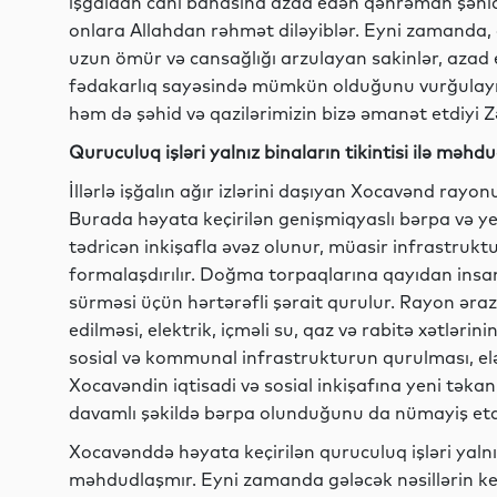
işğaldan canı bahasına azad edən qəhrəman şəhidlə
onlara Allahdan rəhmət diləyiblər. Eyni zamanda,
uzun ömür və cansağlığı arzulayan sakinlər, azad e
fədakarlıq sayəsində mümkün olduğunu vurğulayıbla
həm də şəhid və qazilərimizin bizə əmanət etdiyi Z
Quruculuq işləri yalnız binaların tikintisi ilə məhd
İllərlə işğalın ağır izlərini daşıyan Xocavənd rayo
Burada həyata keçirilən genişmiqyaslı bərpa və ye
tədricən inkişafla əvəz olunur, müasir infrastruktu
formalaşdırılır. Doğma torpaqlarına qayıdan insan
sürməsi üçün hərtərəfli şərait qurulur. Rayon əraz
edilməsi, elektrik, içməli su, qaz və rabitə xətlərin
sosial və kommunal infrastrukturun qurulması, el
Xocavəndin iqtisadi və sosial inkişafına yeni tək
davamlı şəkildə bərpa olunduğunu da nümayiş etdi
Xocavənddə həyata keçirilən quruculuq işləri yalnız b
məhdudlaşmır. Eyni zamanda gələcək nəsillərin key