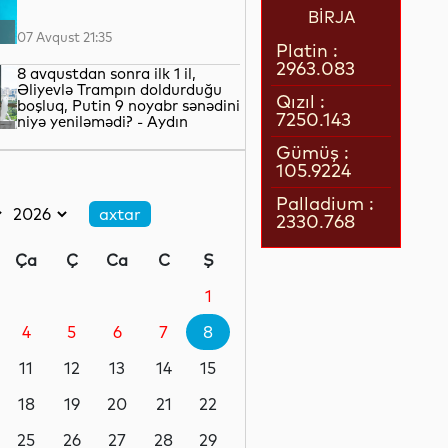
BİRJA
07 Avqust 21:35
Platin :
2963.083
8 avqustdan sonra ilk 1 il,
Əliyevlə Trampın doldurduğu
Qızıl :
boşluq, Putin 9 noyabr sənədini
7250.143
niyə yeniləmədi? - Aydın
QULİYEV yazır...
07 Avqust 21:02
Gümüş :
105.9224
8 Avqust: Cənubi Qafqazın
yeni tarixinin yazıldığı gün
Palladium :
2330.768
07 Avqust 21:00
Ça
Ç
Ca
C
Ş
Azərbaycan–ABŞ tərəfdaşlığı:
Yeni geosiyasi dövrün əsas
1
konturları
4
5
6
7
8
07 Avqust 20:57
11
12
13
14
15
1 il öncə İlham Əliyevin Ağ
Evdə dediklərindən sonra
18
19
20
21
22
Paşinyan niyə üzr istəmişdi?
25
26
27
28
29
07 Avqust 20:41