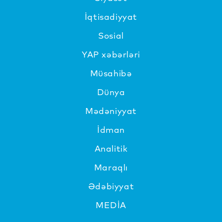
İqtisadiyyat
Sosial
YAP xəbərləri
Müsahibə
Dünya
Mədəniyyat
İdman
Analitik
Maraqlı
Ədəbiyyat
MEDİA