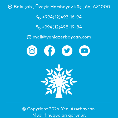
Bakı şəh., Üzeyir Hacıbəyov küç., 66, AZ1000
+994(12)493-16-94
+994(12)498-19-84
mail@yeniazerbaycan.com
© Copyright 2026.
Yeni Azərbaycan
.
Müəllif hüquqları qorunur.