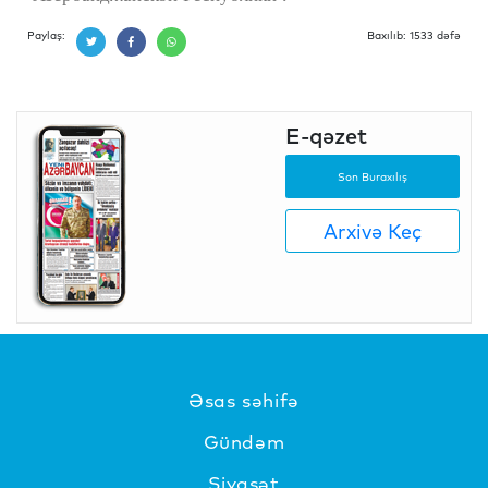
Paylaş:
Baxılıb: 1533 dəfə
E-qəzet
Son Buraxılış
Arxivə Keç
Əsas səhifə
Gündəm
Siyasət