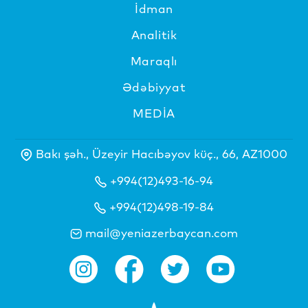
İdman
Analitik
Maraqlı
Ədəbiyyat
MEDİA
Bakı şəh., Üzeyir Hacıbəyov küç., 66, AZ1000
+994(12)493-16-94
+994(12)498-19-84
mail@yeniazerbaycan.com