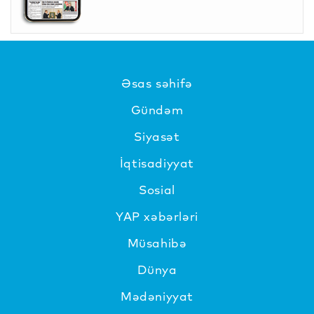
Əsas səhifə
Gündəm
Siyasət
İqtisadiyyat
Sosial
YAP xəbərləri
Müsahibə
Dünya
Mədəniyyat