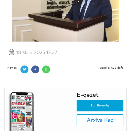
18 Март 2025 17:37
Paylaş:
Baxılıb: 425 dəfə
E-qəzet
Son Buraxılış
Arxivə Keç