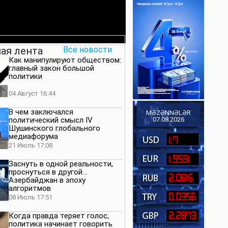
ая лента
Все новости
Как манипулируют обществом:
главный закон большой
политики
04 Август 16:44
В чем заключался
MƏZƏNNƏLƏR
политический смысл IV
07.08.2026
Шушинского глобального
медиафорума
1.7
21 Июль 17:08
1.9591
Заснуть в одной реальности,
проснуться в другой…
2.0816
Азербайджан в эпоху
алгоритмов
0.0356
08 Июль 17:51
2.2873
Когда правда теряет голос,
политика начинает говорить