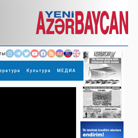
ты
AZ
RU
EN
ература
Культура
МЕДИА
×