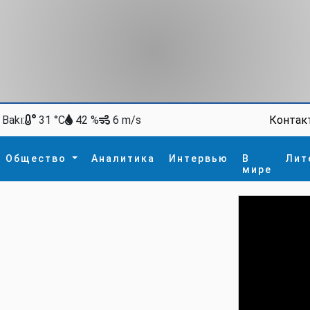
Bakı:
Контак
31 °C
42 %
6 m/s
Общество
Аналитика
Интервью
В
Лит
мире
ство
В мире
Спорт
Интересное
зм
İdman
Новые технологии
а
гия
сшествие
пора