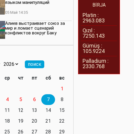
языком манипуляций
BİRJA
05 Май 14:35
Platin :
2963.083
Алиев выстраивает союз за
мир и ломает сценарий
Qızıl :
конфликтов вокруг Баку
7250.143
27 Апрель 14:07
Gümüş :
105.9224
Баку меняет правила. Страны
Южного Кавказа усиливают
Palladium :
значимость региона
2330.768
08 Апрель 14:28
ср
чт
пт
сб
вс
Глобальная игра сил:
1
нейтралитета больше не будет
4
5
6
7
8
11 Март 16:36
11
12
13
14
15
Видимо, действительно
президенту приходится все
18
19
20
21
22
делать самому
25
26
27
28
29