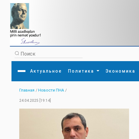
Актуальное
Политика
Экономика
Главная
/
Новости ПНА
/
Главная
Литература
Политика
Обще
24.04.2025 [19:14]
Актуальное
МЕДИА
Внешняя политика
Тури
Экономика
Внутренняя политика
Наук
Аналитика
Рели
Культура
Прои
Интервью
Диас