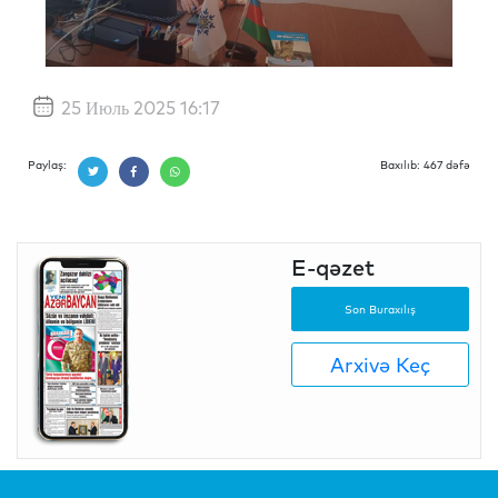
25 Июль 2025 16:17
Paylaş:
Baxılıb: 467 dəfə
E-qəzet
Son Buraxılış
Arxivə Keç