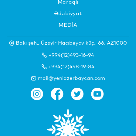
Maraqlı
Ədəbiyyat
MEDİA
Bakı şəh., Üzeyir Hacıbəyov küç., 66, AZ1000
+994(12)493-16-94
+994(12)498-19-84
mail@yeniazerbaycan.com