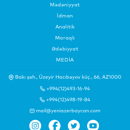
Mədəniyyat
İdman
Analitik
Maraqlı
Ədəbiyyat
MEDİA
Bakı şəh., Üzeyir Hacıbəyov küç., 66, AZ1000
+994(12)493-16-94
+994(12)498-19-84
mail@yeniazerbaycan.com