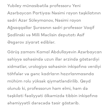
Yubiley münasibətilə professoru Yeni
Azərbaycan Partiyası Nəsimi rayon təşkilatının
sədri Azər Süleymanov, Nəsimi rayon
Ağsaqqallar Şurasının sədri professor Vaqif
Şadlinski və Milli Məclisin deputatı Asif
Əsgərov ziyarət ediblər.
Görüş zamanı Kamal Abdullayevin Azərbaycan
səhiyyə sahəsində uzun illər ərzində göstərdiyi
xidmətlər, urologiya sahəsinin inkişafına verdiyi
töhfələr və gənc kadrların hazırlanmasında
mühüm rolu yüksək qiymətləndirilib. Qeyd
olunub ki, professorun həm elmi, həm də
təşkilati fəaliyyəti ölkəmizdə tibbin inkişafına
əhəmiyyətli dərəcədə təsir göstərib.