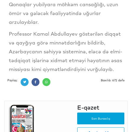
Qonaqlar yubilyara möhkəm cansağlığı, uzun
ömür və gələcək fəaliyyətində uğurlar
arzulayıblar.
Professor Kamal Abdullayev göstərilən diqqət
və qayğıya görə minnətdarlığını bildirib,
Azərbaycanın səhiyyə sisteminə, eləcə də elmi-
tədqiqat işlərinə xidmət etməyi həyatının əsas
missiyası kimi qiymətləndirdiyini vurğulayıb.
Paylaş:
Baxılıb: 672 dəfə
E-qəzet
Son Buraxılış