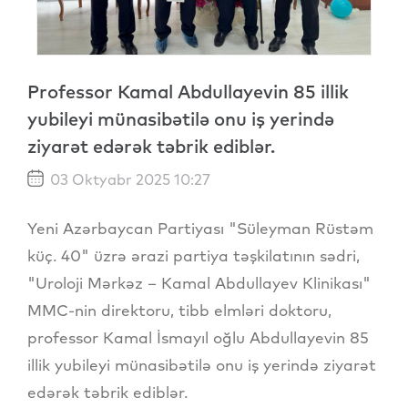
Professor Kamal Abdullayevin 85 illik
yubileyi münasibətilə onu iş yerində
ziyarət edərək təbrik ediblər.
03 Oktyabr 2025 10:27
Yeni Azərbaycan Partiyası "Süleyman Rüstəm
küç. 40" üzrə ərazi partiya təşkilatının sədri,
"Uroloji Mərkəz – Kamal Abdullayev Klinikası"
MMC-nin direktoru, tibb elmləri doktoru,
professor Kamal İsmayıl oğlu Abdullayevin 85
illik yubileyi münasibətilə onu iş yerində ziyarət
edərək təbrik ediblər.