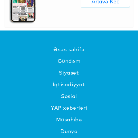
Arxivə Keç
Əsas səhifə
Gündəm
Siyasət
İqtisadiyyat
Sosial
YAP xəbərləri
Müsahibə
Dünya