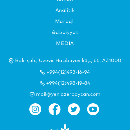
Analitik
Maraqlı
Ədəbiyyat
MEDİA
Bakı şəh., Üzeyir Hacıbəyov küç., 66, AZ1000
+994(12)493-16-94
+994(12)498-19-84
mail@yeniazerbaycan.com