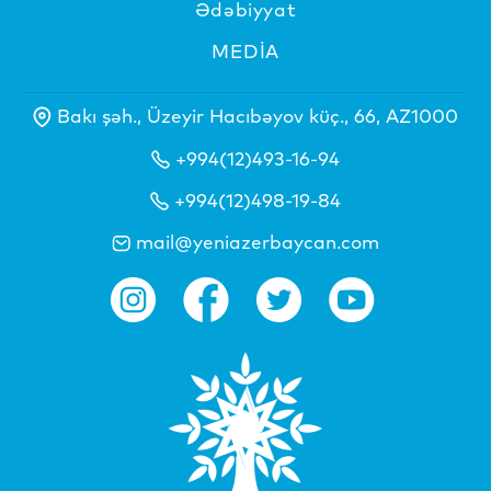
Ədəbiyyat
MEDİA
Bakı şəh., Üzeyir Hacıbəyov küç., 66, AZ1000
+994(12)493-16-94
+994(12)498-19-84
mail@yeniazerbaycan.com