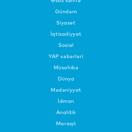
Əsas səhifə
Gündəm
Siyasət
İqtisadiyyat
Sosial
YAP xəbərləri
Müsahibə
Dünya
Mədəniyyat
İdman
Analitik
Maraqlı