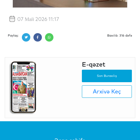
07 Май 2026 11:17
Paylaş:
Baxılıb: 316 dəfə
E-qəzet
Son Buraxılış
Arxivə Keç