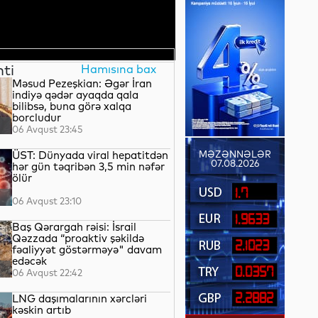
nti
Hamısına bax
Məsud Pezeşkian: Əgər İran
indiyə qədər ayaqda qala
bilibsə, buna görə xalqa
borcludur
06 Avqust 23:45
ÜST: Dünyada viral hepatitdən
MƏZƏNNƏLƏR
07.08.2026
hər gün təqribən 3,5 min nəfər
ölür
1.7
06 Avqust 23:10
1.9633
Baş Qərargah rəisi: İsrail
Qəzzada “proaktiv şəkildə
2.1023
fəaliyyət göstərməyə" davam
edəcək
0.0357
06 Avqust 22:42
2.2882
LNG daşımalarının xərcləri
kəskin artıb