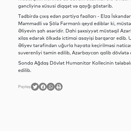
gəncliyinə xüsusi diqqət və qayğı göstərib.
Tədbirdə çıxış edən partiya fəalları - Elza İskəndə
Məmmədli və Şölə Fərmanlı qeyd ediblər ki, müst
Əliyevin şah əsəridir. Dahi şəxsiyyət müstəqil Az
xilas edərək ölkədə ictimai asayişi bərqərar edib.
Əliyev tərəfindən uğurla həyata keçirilməsi nəticə
suverenliyi təmin edilib, Azərbaycan qalib dövlətə ç
Sonda Ağdaş Dövlət Humanitar Kollecinin tələbələ
edilib.
Paylaş: