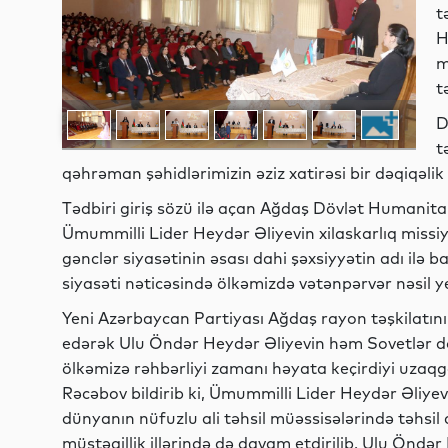
t
H
m
t
D
t
qəhrəman şəhidlərimizin əziz xatirəsi bir dəqiqəlik 
Tədbiri giriş sözü ilə açan Ağdaş Dövlət Humanita
Ümummilli Lider Heydər Əliyevin xilaskarlıq missiy
gənclər siyasətinin əsası dahi şəxsiyyətin adı ilə b
siyasəti nəticəsində ölkəmizdə vətənpərvər nəsil ye
Yeni Azərbaycan Partiyası Ağdaş rayon təşkilatının
edərək Ulu Öndər Heydər Əliyevin həm Sovetlər dö
ölkəmizə rəhbərliyi zamanı həyata keçirdiyi uzaqg
Rəcəbov bildirib ki, Ümummilli Lider Heydər Əliye
dünyanın nüfuzlu ali təhsil müəssisələrində təhsil
müstəqillik illərində də davam etdirilib. Ulu Ön