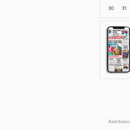
30
31
Dünya
İdman
İqtisadiyyat
İqtisadiyyat
Azərbayca