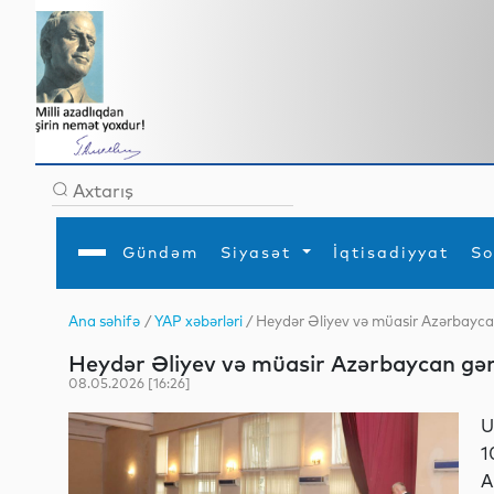
Gündəm
Siyasət
İqtisadiyyat
So
Ana səhifə
/
YAP xəbərləri
/ Heydər Əliyev və müasir Azərbayca
Ana səhifə
Ədəbiyyat
Siyasət
Sosial
Dün
Heydər Əliyev və müasir Azərbaycan gən
Gündəm
MEDİA
Xarici siyasət
Turizm
İqtisadiyyat
Daxili siyasət
Elm
08.05.2026 [16:26]
YAP
Din
Analitika
Hadisə
U
Mədəniyyət
Diaspor
1
Müsahibə
A