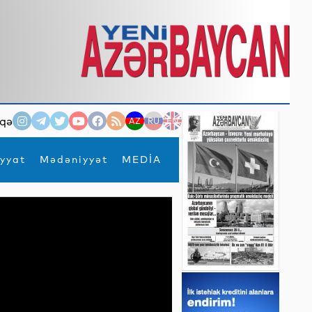
qə
AZ
RU
EN
yyat
Mədəniyyət
MEDİA
×