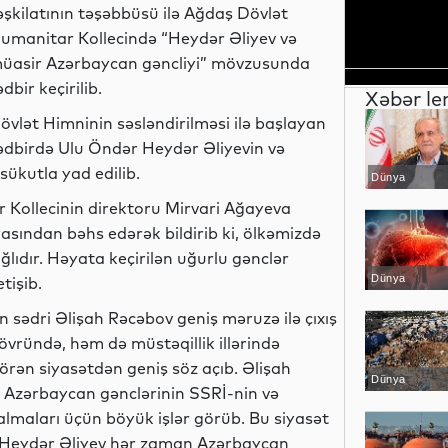
əşkilatının təşəbbüsü ilə Ağdaş Dövlət
umanitar Kollecində “Heydər Əliyev və
üasir Azərbaycan gəncliyi” mövzusunda
ədbir keçirilib.
Xəbər le
övlət Himninin səsləndirilməsi ilə başlayan
ədbirdə Ulu Öndər Heydər Əliyevin və
sükutla yad edilib.
Dünya
r Kollecinin direktoru Mirvari Ağayeva
asından bəhs edərək bildirib ki, ölkəmizdə
ağlıdır. Həyata keçirilən uğurlu gənclər
Dünya
tişib.
 sədri Əlişah Rəcəbov geniş məruzə ilə çıxış
vründə, həm də müstəqillik illərində
örən siyasətdən geniş söz açıb. Əlişah
Dünya
v Azərbaycan gənclərinin SSRİ-nin və
 almaları üçün böyük işlər görüb. Bu siyasət
dər Heydər Əliyev hər zaman Azərbaycan