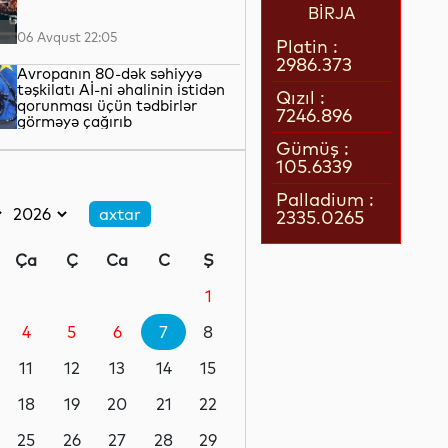
BİRJA
06 Avqust 22:05
Platin :
2986.373
Avropanın 80-dək səhiyyə
təşkilatı Aİ-ni əhalinin istidən
Qızıl :
qorunması üçün tədbirlər
7246.896
görməyə çağırıb
06 Avqust 21:39
Gümüş :
105.6339
Rusiyanın Yaroslavl və Tver
vilayətlərinə dron hücumları
Palladium :
yaşayış binalarına zərər vurub
2335.0265
06 Avqust 21:17
Ça
Ç
Ca
C
Ş
Qazaxıstan göyərtəsində
sərnişin olan ilk pilotsuz hava
1
gəmisini səmaya qaldırıb
4
5
6
7
8
06 Avqust 20:45
11
12
13
14
15
Rusiya Ermənistanla ticarət
dövriyyəsində kəskin azalma
18
19
20
21
22
olduğunu bildirib
25
26
27
28
29
06 Avqust 20:12