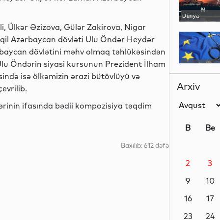
Dünya
rli, Ülkər Əzizova, Gülər Zakirova, Nigar
əqil Azərbaycan dövləti Ulu Öndər Heydər
ərbaycan dövlətini məhv olmaq təhlükəsindən
 Ulu Öndərin siyasi kursunun Prezident İlham
Dünya
sində isə ölkəmizin ərazi bütövlüyü və
Arxiv
evrilib.
rinin ifasında bədii kompozisiya təqdim
Dünya
B
Be
Baxılıb: 612 dəfə
2
3
Dünya
9
10
16
17
Dünya
23
24