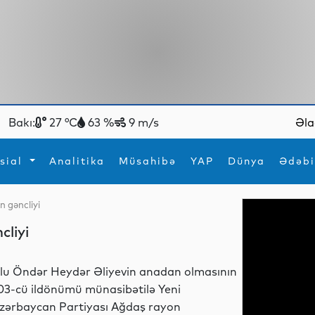
Bakı:
27 °C
63 %
9 m/s
Əla
sial
Analitika
Müsahibə
YAP
Dünya
Ədəbi
n gəncliyi
ya
İdman
Maraqlı
cliyi
İdman
Yeni texnologiyalar
lu Öndər Heydər Əliyevin anadan olmasının
03-cü ildönümü münasibətilə Yeni
zərbaycan Partiyası Ağdaş rayon