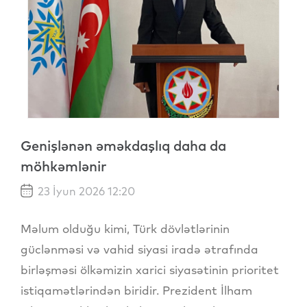
Genişlənən əməkdaşlıq daha da
möhkəmlənir
23 İyun 2026 12:20
Məlum olduğu kimi, Türk dövlətlərinin
güclənməsi və vahid siyasi iradə ətrafında
birləşməsi ölkəmizin xarici siyasətinin prioritet
istiqamətlərindən biridir. Prezident İlham