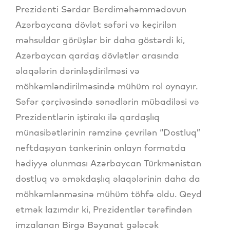
Prezidenti Sərdar Berdiməhəmmədovun
Azərbaycana dövlət səfəri və keçirilən
məhsuldar görüşlər bir daha göstərdi ki,
Azərbaycan qardaş dövlətlər arasında
əlaqələrin dərinləşdirilməsi və
möhkəmləndirilməsində mühüm rol oynayır.
Səfər çərçivəsində sənədlərin mübadiləsi və
Prezidentlərin iştirakı ilə qardaşlıq
münasibətlərinin rəmzinə çevrilən “Dostluq”
neftdaşıyan tankerinin onlayn formatda
hədiyyə olunması Azərbaycan Türkmənistan
dostluq və əməkdaşlıq əlaqələrinin daha da
möhkəmlənməsinə mühüm töhfə oldu. Qeyd
etmək lazımdır ki, Prezidentlər tərəfindən
imzalanan Birgə Bəyanat gələcək