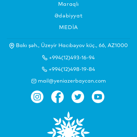
Maraqlı
Ədəbiyyat
MEDİA
Bakı şəh., Üzeyir Hacıbəyov küç., 66, AZ1000
+994(12)493-16-94
+994(12)498-19-84
mail@yeniazerbaycan.com