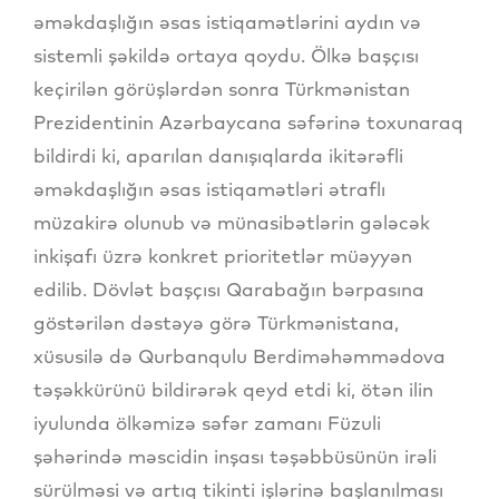
əməkdaşlığın əsas istiqamətlərini aydın və
sistemli şəkildə ortaya qoydu. Ölkə başçısı
keçirilən görüşlərdən sonra Türkmənistan
Prezidentinin Azərbaycana səfərinə toxunaraq
bildirdi ki, aparılan danışıqlarda ikitərəfli
əməkdaşlığın əsas istiqamətləri ətraflı
müzakirə olunub və münasibətlərin gələcək
inkişafı üzrə konkret prioritetlər müəyyən
edilib. Dövlət başçısı Qarabağın bərpasına
göstərilən dəstəyə görə Türkmənistana,
xüsusilə də Qurbanqulu Berdiməhəmmədova
təşəkkürünü bildirərək qeyd etdi ki, ötən ilin
iyulunda ölkəmizə səfər zamanı Füzuli
şəhərində məscidin inşası təşəbbüsünün irəli
sürülməsi və artıq tikinti işlərinə başlanılması