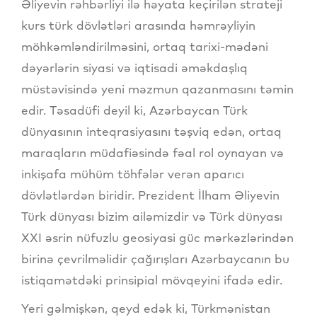
Əliyevin rəhbərliyi ilə həyata keçirilən strateji
kurs türk dövlətləri arasında həmrəyliyin
möhkəmləndirilməsini, ortaq tarixi-mədəni
dəyərlərin siyasi və iqtisadi əməkdaşlıq
müstəvisində yeni məzmun qazanmasını təmin
edir. Təsadüfi deyil ki, Azərbaycan Türk
dünyasının inteqrasiyasını təşviq edən, ortaq
maraqların müdafiəsində fəal rol oynayan və
inkişafa mühüm töhfələr verən aparıcı
dövlətlərdən biridir. Prezident İlham Əliyevin
Türk dünyası bizim ailəmizdir və Türk dünyası
XXI əsrin nüfuzlu geosiyasi güc mərkəzlərindən
birinə çevrilməlidir çağırışları Azərbaycanın bu
istiqamətdəki prinsipial mövqeyini ifadə edir.
Yeri gəlmişkən, qeyd edək ki, Türkmənistan