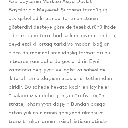
Azərbaycanın Mərkəzi Asiya Dövlət
Başçılarının Məşvərət Şurasına tamhüquqlu
üzv qəbul edilməsində Türkmənistanın
göstərdiyi dəstəyə görə də təşəkkürünü ifadə
edərək bunu tarixi hadisə kimi qiymətləndirdi,
qeyd etdi ki, ortaq tarixi və mədəni bağlar,
eləcə də regional əməkdaşlıq formatları bu
inteqrasiyanı daha da gücləndirir. Eyni
zamanda nəqliyyat və logistika sahəsi də
ikitərəfli əməkdaşlığın əsas prioritetlərindən
biridir. Bu sahədə həyata keçirilən layihələr
ölkələrimiz və daha geniş coğrafiya üçün
strateji əhəmiyyət daşıyır. Bundan başqa
artan yük axınlarının genişləndirilməsi və
tranzit imkanlarının inkişafı istiqamətində