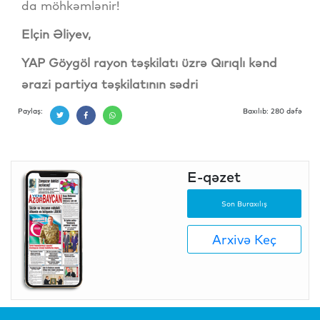
da möhkəmlənir!
Elçin Əliyev,
YAP Göygöl rayon təşkilatı üzrə Qırıqlı kənd
ərazi partiya təşkilatının sədri
Paylaş:
Baxılıb: 280 dəfə
E-qəzet
Son Buraxılış
Arxivə Keç