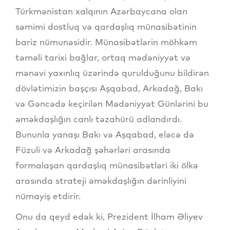
Türkmənistan xalqının Azərbaycana olan
səmimi dostluq və qardaşlıq münasibətinin
bariz nümunəsidir. Münasibətlərin möhkəm
təməli tarixi bağlar, ortaq mədəniyyət və
mənəvi yaxınlıq üzərində qurulduğunu bildirən
dövlətimizin başçısı Aşqabad, Arkadağ, Bakı
və Gəncədə keçirilən Mədəniyyət Günlərini bu
əməkdaşlığın canlı təzahürü adlandırdı.
Bununla yanaşı Bakı və Aşqabad, eləcə də
Füzuli və Arkadağ şəhərləri arasında
formalaşan qardaşlıq münasibətləri iki ölkə
arasında strateji əməkdaşlığın dərinliyini
nümayiş etdirir.
Onu da qeyd edək ki, Prezident İlham Əliyev