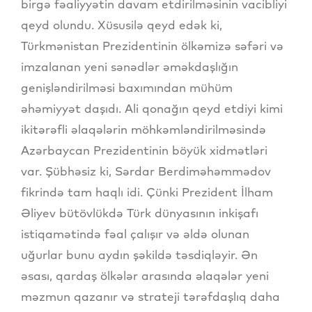
birgə fəaliyyətin davam etdirilməsinin vacibliyi
qeyd olundu. Xüsusilə qeyd edək ki,
Türkmənistan Prezidentinin ölkəmizə səfəri və
imzalanan yeni sənədlər əməkdaşlığın
genişləndirilməsi baxımından mühüm
əhəmiyyət daşıdı. Ali qonağın qeyd etdiyi kimi
ikitərəfli əlaqələrin möhkəmləndirilməsində
Azərbaycan Prezidentinin böyük xidmətləri
var. Şübhəsiz ki, Sərdar Berdiməhəmmədov
fikrində tam haqlı idi. Çünki Prezident İlham
Əliyev bütövlükdə Türk dünyasının inkişafı
istiqamətində fəal çalışır və əldə olunan
uğurlar bunu aydın şəkildə təsdiqləyir. Ən
əsası, qardaş ölkələr arasında əlaqələr yeni
məzmun qazanır və strateji tərəfdaşlıq daha