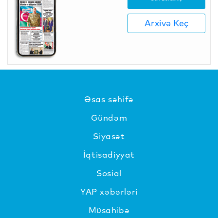
Arxivə Keç
Əsas səhifə
Gündəm
Siyasət
İqtisadiyyat
Sosial
YAP xəbərləri
Müsahibə