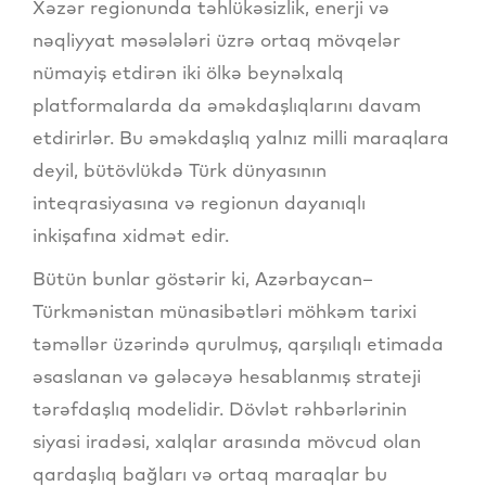
Xəzər regionunda təhlükəsizlik, enerji və
nəqliyyat məsələləri üzrə ortaq mövqelər
nümayiş etdirən iki ölkə beynəlxalq
platformalarda da əməkdaşlıqlarını davam
etdirirlər. Bu əməkdaşlıq yalnız milli maraqlara
deyil, bütövlükdə Türk dünyasının
inteqrasiyasına və regionun dayanıqlı
inkişafına xidmət edir.
Bütün bunlar göstərir ki, Azərbaycan–
Türkmənistan münasibətləri möhkəm tarixi
təməllər üzərində qurulmuş, qarşılıqlı etimada
əsaslanan və gələcəyə hesablanmış strateji
tərəfdaşlıq modelidir. Dövlət rəhbərlərinin
siyasi iradəsi, xalqlar arasında mövcud olan
qardaşlıq bağları və ortaq maraqlar bu