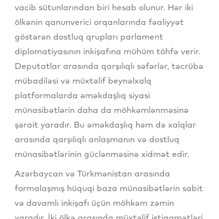
vacib sütunlarından biri hesab olunur. Hər iki
ölkənin qanunverici orqanlarında fəaliyyət
göstərən dostluq qrupları parlament
diplomatiyasının inkişafına mühüm töhfə verir.
Deputatlar arasında qarşılıqlı səfərlər, təcrübə
mübadiləsi və müxtəlif beynəlxalq
platformalarda əməkdaşlıq siyasi
münasibətlərin daha da möhkəmlənməsinə
şərait yaradır. Bu əməkdaşlıq həm də xalqlar
arasında qarşılıqlı anlaşmanın və dostluq
münasibətlərinin güclənməsinə xidmət edir.
Azərbaycan və Türkmənistan arasında
formalaşmış hüquqi baza münasibətlərin sabit
və davamlı inkişafı üçün möhkəm zəmin
yaradır. İki ölkə arasında müxtəlif istiqamətləri