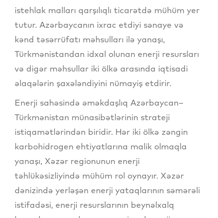
istehlak malları qarşılıqlı ticarətdə mühüm yer
tutur. Azərbaycanın ixrac etdiyi sənaye və
kənd təsərrüfatı məhsulları ilə yanaşı,
Türkmənistandan idxal olunan enerji resursları
və digər məhsullar iki ölkə arasında iqtisadi
əlaqələrin şaxələndiyini nümayiş etdirir.
Enerji sahəsində əməkdaşlıq Azərbaycan–
Türkmənistan münasibətlərinin strateji
istiqamətlərindən biridir. Hər iki ölkə zəngin
karbohidrogen ehtiyatlarına malik olmaqla
yanaşı, Xəzər regionunun enerji
təhlükəsizliyində mühüm rol oynayır. Xəzər
dənizində yerləşən enerji yataqlarının səmərəli
istifadəsi, enerji resurslarının beynəlxalq