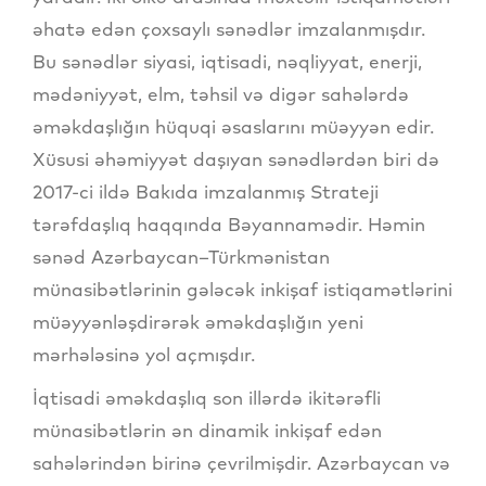
əhatə edən çoxsaylı sənədlər imzalanmışdır.
Bu sənədlər siyasi, iqtisadi, nəqliyyat, enerji,
mədəniyyət, elm, təhsil və digər sahələrdə
əməkdaşlığın hüquqi əsaslarını müəyyən edir.
Xüsusi əhəmiyyət daşıyan sənədlərdən biri də
2017-ci ildə Bakıda imzalanmış Strateji
tərəfdaşlıq haqqında Bəyannamədir. Həmin
sənəd Azərbaycan–Türkmənistan
münasibətlərinin gələcək inkişaf istiqamətlərini
müəyyənləşdirərək əməkdaşlığın yeni
mərhələsinə yol açmışdır.
İqtisadi əməkdaşlıq son illərdə ikitərəfli
münasibətlərin ən dinamik inkişaf edən
sahələrindən birinə çevrilmişdir. Azərbaycan və