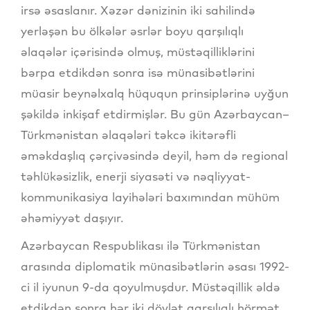
irsə əsaslanır. Xəzər dənizinin iki sahilində
yerləşən bu ölkələr əsrlər boyu qarşılıqlı
əlaqələr içərisində olmuş, müstəqilliklərini
bərpa etdikdən sonra isə münasibətlərini
müasir beynəlxalq hüququn prinsiplərinə uyğun
şəkildə inkişaf etdirmişlər. Bu gün Azərbaycan–
Türkmənistan əlaqələri təkcə ikitərəfli
əməkdaşlıq çərçivəsində deyil, həm də regional
təhlükəsizlik, enerji siyasəti və nəqliyyat-
kommunikasiya layihələri baxımından mühüm
əhəmiyyət daşıyır.
Azərbaycan Respublikası ilə Türkmənistan
arasında diplomatik münasibətlərin əsası 1992-
ci il iyunun 9-da qoyulmuşdur. Müstəqillik əldə
etdikdən sonra hər iki dövlət qarşılıqlı hörmət