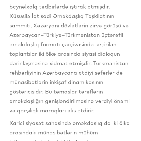
beynəlxalq tədbirlərdə iştirak etmişdir.
Xüsusilə İqtisadi Əməkdaşlıq Təşkilatının
sammiti, Xəzəryanı dövlətlərin zirvə görüşü və
Azərbaycan–Türkiyə–Türkmənistan üçtərəfli
əməkdaşlıq formatı çərçivəsində keçirilən
toplantılar iki ölkə arasında siyasi dialoqun
dərinləşməsinə xidmət etmişdir. Türkmənistan
rəhbərliyinin Azərbaycana etdiyi səfərlər də
münasibətlərin inkişaf dinamikasının
göstəricisidir. Bu təmaslar tərəflərin
əməkdaşlığın genişləndirilməsinə verdiyi önəmi
və qarşılıqlı maraqları əks etdirir.
Xarici siyasət sahəsində əməkdaşlıq da iki ölkə
arasındakı münasibətlərin mühüm