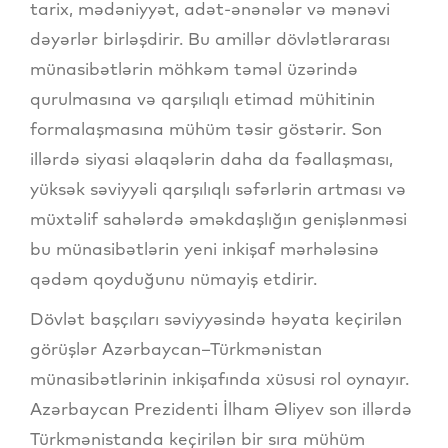
tarix, mədəniyyət, adət-ənənələr və mənəvi
dəyərlər birləşdirir. Bu amillər dövlətlərarası
münasibətlərin möhkəm təməl üzərində
qurulmasına və qarşılıqlı etimad mühitinin
formalaşmasına mühüm təsir göstərir. Son
illərdə siyasi əlaqələrin daha da fəallaşması,
yüksək səviyyəli qarşılıqlı səfərlərin artması və
müxtəlif sahələrdə əməkdaşlığın genişlənməsi
bu münasibətlərin yeni inkişaf mərhələsinə
qədəm qoyduğunu nümayiş etdirir.
Dövlət başçıları səviyyəsində həyata keçirilən
görüşlər Azərbaycan–Türkmənistan
münasibətlərinin inkişafında xüsusi rol oynayır.
Azərbaycan Prezidenti İlham Əliyev son illərdə
Türkmənistanda keçirilən bir sıra mühüm