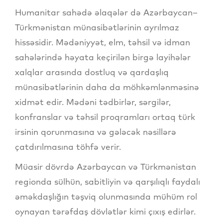
Humanitar sahədə əlaqələr də Azərbaycan–
Türkmənistan münasibətlərinin ayrılmaz
hissəsidir. Mədəniyyət, elm, təhsil və idman
sahələrində həyata keçirilən birgə layihələr
xalqlar arasında dostluq və qardaşlıq
münasibətlərinin daha da möhkəmlənməsinə
xidmət edir. Mədəni tədbirlər, sərgilər,
konfranslar və təhsil proqramları ortaq türk
irsinin qorunmasına və gələcək nəsillərə
çatdırılmasına töhfə verir.
Müasir dövrdə Azərbaycan və Türkmənistan
regionda sülhün, sabitliyin və qarşılıqlı faydalı
əməkdaşlığın təşviq olunmasında mühüm rol
oynayan tərəfdaş dövlətlər kimi çıxış edirlər.