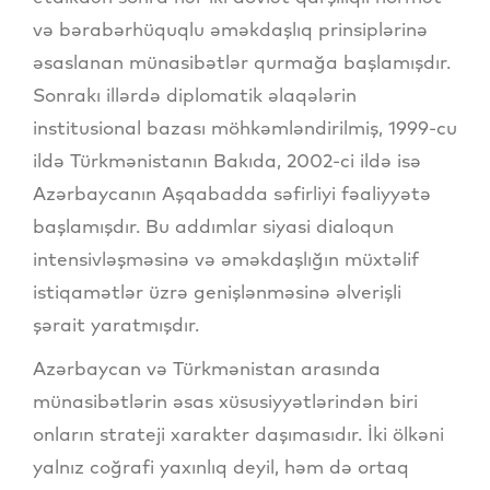
və bərabərhüquqlu əməkdaşlıq prinsiplərinə
əsaslanan münasibətlər qurmağa başlamışdır.
Sonrakı illərdə diplomatik əlaqələrin
institusional bazası möhkəmləndirilmiş, 1999-cu
ildə Türkmənistanın Bakıda, 2002-ci ildə isə
Azərbaycanın Aşqabadda səfirliyi fəaliyyətə
başlamışdır. Bu addımlar siyasi dialoqun
intensivləşməsinə və əməkdaşlığın müxtəlif
istiqamətlər üzrə genişlənməsinə əlverişli
şərait yaratmışdır.
Azərbaycan və Türkmənistan arasında
münasibətlərin əsas xüsusiyyətlərindən biri
onların strateji xarakter daşımasıdır. İki ölkəni
yalnız coğrafi yaxınlıq deyil, həm də ortaq