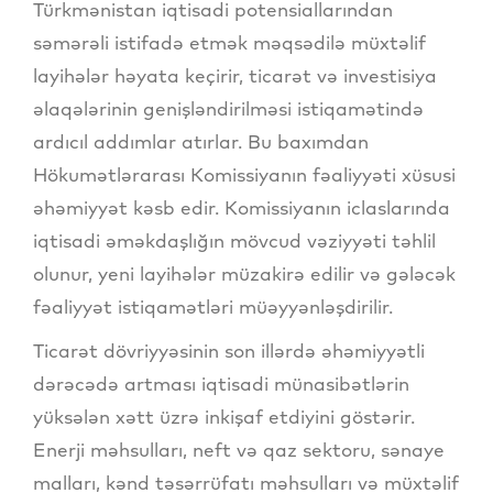
Türkmənistan iqtisadi potensiallarından
səmərəli istifadə etmək məqsədilə müxtəlif
layihələr həyata keçirir, ticarət və investisiya
əlaqələrinin genişləndirilməsi istiqamətində
ardıcıl addımlar atırlar. Bu baxımdan
Hökumətlərarası Komissiyanın fəaliyyəti xüsusi
əhəmiyyət kəsb edir. Komissiyanın iclaslarında
iqtisadi əməkdaşlığın mövcud vəziyyəti təhlil
olunur, yeni layihələr müzakirə edilir və gələcək
fəaliyyət istiqamətləri müəyyənləşdirilir.
Ticarət dövriyyəsinin son illərdə əhəmiyyətli
dərəcədə artması iqtisadi münasibətlərin
yüksələn xətt üzrə inkişaf etdiyini göstərir.
Enerji məhsulları, neft və qaz sektoru, sənaye
malları, kənd təsərrüfatı məhsulları və müxtəlif