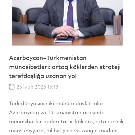
Azərbaycan–Türkmənistan
münasibətləri: ortaq köklərdən strateji
tərəfdaşlığa uzanan yol
25 İyun 2026 15:13
Türk dünyasının iki mühüm dövləti olan
Azərbaycan və Türkmənistan arasında
münasibətlər qədim tarixi köklərə, ortaq etnik
mənsubiyyətə, dil birliyinə və zəngin mədəni