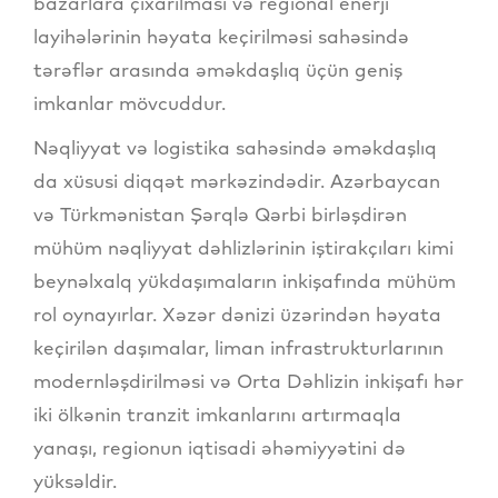
bazarlara çıxarılması və regional enerji
layihələrinin həyata keçirilməsi sahəsində
tərəflər arasında əməkdaşlıq üçün geniş
imkanlar mövcuddur.
Nəqliyyat və logistika sahəsində əməkdaşlıq
da xüsusi diqqət mərkəzindədir. Azərbaycan
və Türkmənistan Şərqlə Qərbi birləşdirən
mühüm nəqliyyat dəhlizlərinin iştirakçıları kimi
beynəlxalq yükdaşımaların inkişafında mühüm
rol oynayırlar. Xəzər dənizi üzərindən həyata
keçirilən daşımalar, liman infrastrukturlarının
modernləşdirilməsi və Orta Dəhlizin inkişafı hər
iki ölkənin tranzit imkanlarını artırmaqla
yanaşı, regionun iqtisadi əhəmiyyətini də
yüksəldir.