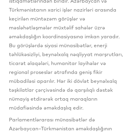
istiqamətlərindən biridir. Azərbaycan və
Türkmənistanın xarici işlər nazirləri arasında
keçirilən müntəzəm görüşlər və
məsləhətləşmələr müxtəlif sahələr üzrə
əməkdaşlığın koordinasiyasına imkan yaradır.
Bu görüşlərdə siyasi münasibətlər, enerji
təhlükəsizliyi, beynəlxalq nəqliyyat marşrutları,
ticarət əlaqələri, humanitar layihələr və
regional proseslər ətrafında geniş fikir
mübadiləsi aparılır. Hər iki dövlət beynəlxalq
təşkilatlar çərçivəsində də qarşılıqlı dəstək
nümayiş etdirərək ortaq maraqların
müdafiəsində əməkdaşlıq edir.
Parlamentlərarası münasibətlər də
Azərbaycan–Türkmənistan əməkdaşlığının