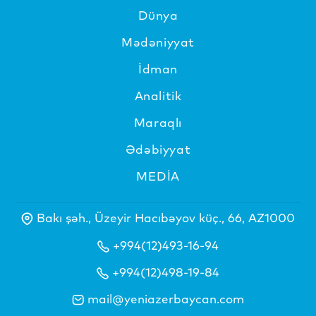
Dünya
Mədəniyyat
İdman
Analitik
Maraqlı
Ədəbiyyat
MEDİA
Bakı şəh., Üzeyir Hacıbəyov küç., 66, AZ1000
+994(12)493-16-94
+994(12)498-19-84
mail@yeniazerbaycan.com