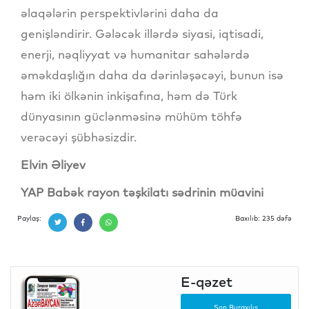
əlaqələrin perspektivlərini daha da
genişləndirir. Gələcək illərdə siyasi, iqtisadi,
enerji, nəqliyyat və humanitar sahələrdə
əməkdaşlığın daha da dərinləşəcəyi, bunun isə
həm iki ölkənin inkişafına, həm də Türk
dünyasının güclənməsinə mühüm töhfə
verəcəyi şübhəsizdir.
Elvin Əliyev
YAP Babək rayon təşkilatı sədrinin müavini
Paylaş:
Baxılıb: 235 dəfə
E-qəzet
Son Buraxılış