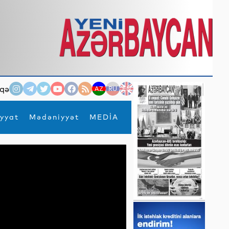
qə
AZ
RU
EN
yyat
Mədəniyyət
MEDİA
×