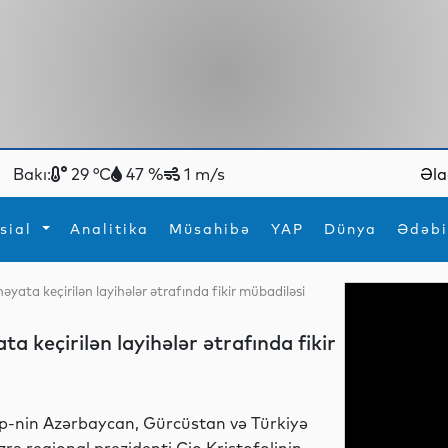
Bakı:
29 °C
47 %
1 m/s
Əla
sial
Analitika
Müsahibə
YAP
Dünya
Ədəbi
yata keçirilən layihələr ətrafında fikir mübadiləsi
ya
İdman
Maraqlı
İdman
Yeni texnologiyalar
 keçirilən layihələr ətrafında fikir
p-nin Azərbaycan, Gürcüstan və Türkiyə