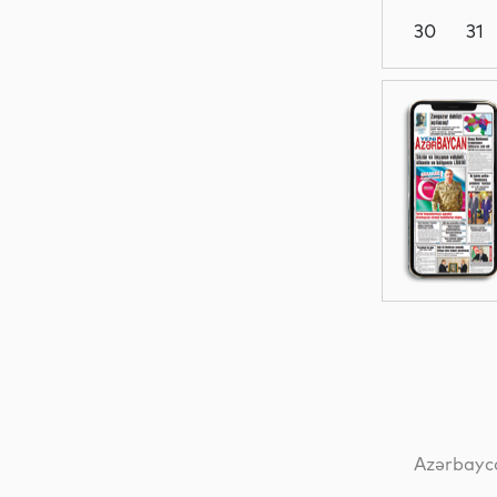
30
31
Siyasət
Siyasət
Dünya
Dünya
Azərbayca