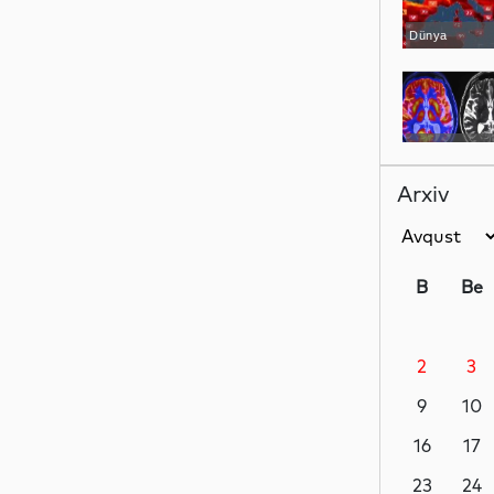
Dünya
Maraqlı
Arxiv
Maraqlı
B
Be
2
3
Analitik
9
10
16
17
Siyasət
23
24