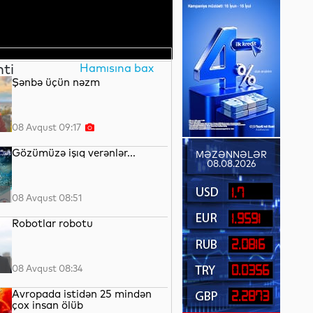
nti
Hamısına bax
Şənbə üçün nəzm
08 Avqust 09:17
Gözümüzə işıq verənlər...
MƏZƏNNƏLƏR
08.08.2026
1.7
08 Avqust 08:51
1.9591
Robotlar robotu
2.0816
08 Avqust 08:34
0.0356
Avropada istidən 25 mindən
2.2873
çox insan ölüb