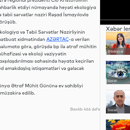
zrə regional prezidenti Cio Kristofolinin
əhbərlik etdiyi nümayəndə heyəti ekologiya
ə təbii sərvətlər naziri Rəşad İsmayılovla
örüşüb.
Xəbər le
kologiya və Təbii Sərvətlər Nazirliyinin
ətbuat xidmətindən
AZƏRTAC
-a verilən
əlumata görə, görüşdə bp ilə ətraf mühitin
Ədəbiyyat
ühafizəsi və ekoloji vəziyyətin
axşılaşdırılması sahəsində həyata keçirilən
cud əməkdaşlıq istiqamətləri və gələcək
Sosial
ya Ətraf Mühit Gününə ev sahibliyi
müzakirə edilib.
Baxılıb: 466 dəfə
Sosial