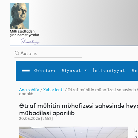
Gündəm
Siyasət
İqtisadiyyat
So
Ana səhifə
/
Xəbər lenti
/ Ətraf mühitin mühafizəsi sahəsində hə
aparılıb
Ana səhifə
Ədəbiyyat
Siyasət
Sosial
Dün
Gündəm
MEDİA
Xarici siyasət
Turizm
Ətraf mühitin mühafizəsi sahəsində həyata
İqtisadiyyat
Daxili siyasət
Elm
mübadiləsi aparılıb
YAP
Din
Analitika
Hadisə
20.05.2026 [21:52]
Mədəniyyət
Diaspor
Müsahibə
b