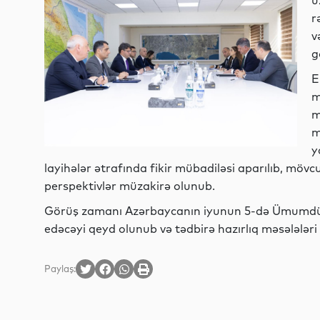
ü
r
v
g
E
m
m
m
y
layihələr ətrafında fikir mübadiləsi aparılıb, möv
perspektivlər müzakirə olunub.
Görüş zamanı Azərbaycanın iyunun 5-də Ümumdün
edəcəyi qeyd olunub və tədbirə hazırlıq məsələləri 
Paylaş: