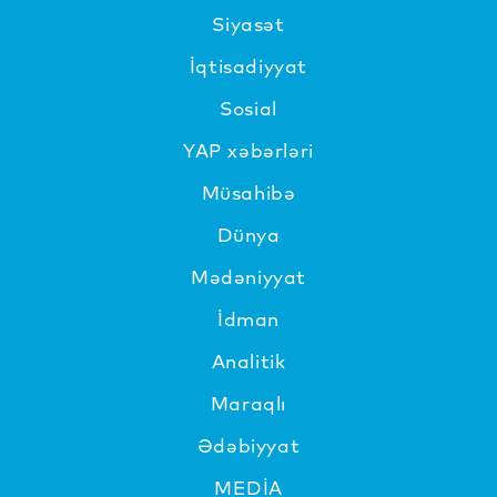
Siyasət
İqtisadiyyat
Sosial
YAP xəbərləri
Müsahibə
Dünya
Mədəniyyat
İdman
Analitik
Maraqlı
Ədəbiyyat
MEDİA