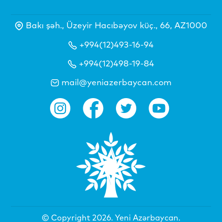
Bakı şəh., Üzeyir Hacıbəyov küç., 66, AZ1000
+994(12)493-16-94
+994(12)498-19-84
mail@yeniazerbaycan.com
© Copyright 2026.
Yeni Azərbaycan
.