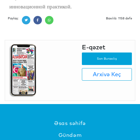
инновационной практикой.
Paylaş:
Baxılıb: 1158 dəfə
E-qəzet
Son Buraxılış
Arxivə Keç
Əsas səhifə
Gündəm