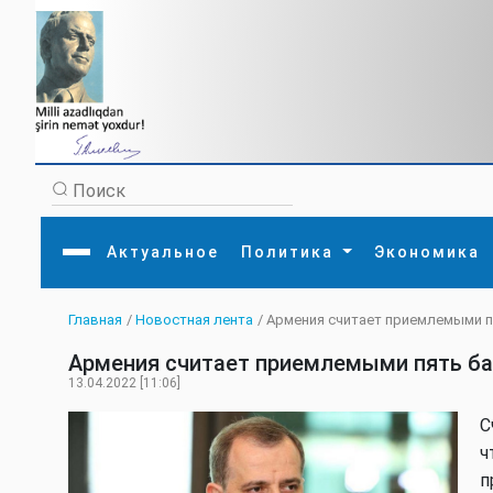
Актуальное
Политика
Экономика
Главная
/
Новостная лента
/ Армения считает приемлемыми 
Главная
Литература
Политика
Обще
Армения считает приемлемыми пять ба
Актуальное
МЕДИА
Внешняя политика
Тури
Экономика
Внутренняя политика
Наук
13.04.2022 [11:06]
Аналитика
Рели
Культура
Прои
C
Интервью
Диас
ч
п