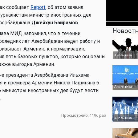
ак сообщает
Report
, об этом заявил
урналистам министр иностранных дел
зербайджана
Джейхун Байрамов
.
Новостн
лава МИД напомнил, что в течении
оследних лет Азербайджан ведет работу и
ризывает Армению к нормализацию
Аналитика
ил пять базовых пунктов, которые основаны
акже выгодна Армении.
че президента Азербайджана Ильхама
я и премьера Армении Никола Пашиняна 6
Аналитика
то министры иностранных дел будут вести
.
Просмотрено: 1196 раз
Аналитика