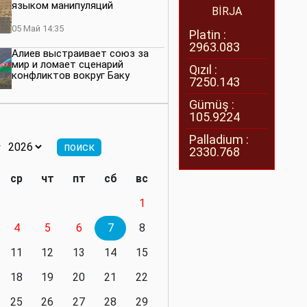
языком манипуляций
BİRJA
05 Май 14:35
Platin :
2963.083
Алиев выстраивает союз за
мир и ломает сценарий
Qızıl :
конфликтов вокруг Баку
7250.143
27 Апрель 14:07
Gümüş :
105.9224
Баку меняет правила. Страны
Южного Кавказа усиливают
Palladium :
значимость региона
2330.768
08 Апрель 14:28
ср
чт
пт
сб
вс
Глобальная игра сил:
1
нейтралитета больше не будет
4
5
6
7
8
11 Март 16:36
11
12
13
14
15
Видимо, действительно
президенту приходится все
18
19
20
21
22
делать самому
25
26
27
28
29