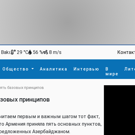
Bakı:
Контак
29 °C
56 %
8 m/s
Общество
Аналитика
Интервью
В
Лит
мире
пять базовых принципов
ство
В мире
Спорт
Интересное
зовых принципов
зм
İdman
Новые технологии
а
гия
сшествие
читаем первым и важным шагом тот факт,
пора
то Армения приняла пять основных пунктов,
редложенных Азербайджаном.