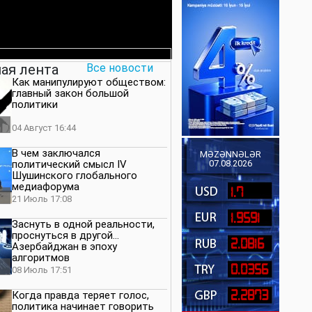
ая лента
Все новости
Как манипулируют обществом:
главный закон большой
политики
04 Август 16:44
В чем заключался
MƏZƏNNƏLƏR
политический смысл IV
07.08.2026
Шушинского глобального
медиафорума
1.7
21 Июль 17:08
1.9591
Заснуть в одной реальности,
проснуться в другой…
2.0816
Азербайджан в эпоху
алгоритмов
0.0356
08 Июль 17:51
2.2873
Когда правда теряет голос,
политика начинает говорить