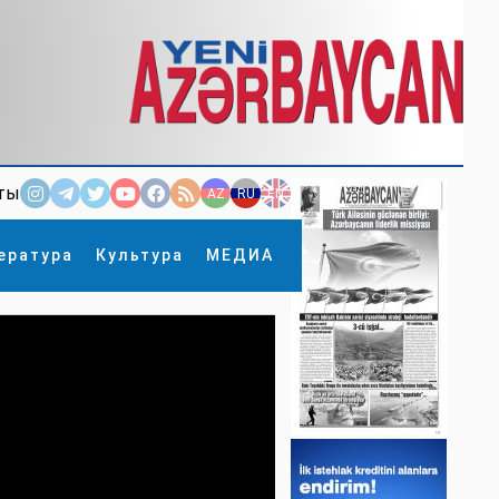
ты
AZ
RU
EN
ература
Культура
МЕДИА
×