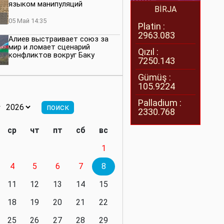
языком манипуляций
BİRJA
05 Май 14:35
Platin :
2963.083
Алиев выстраивает союз за
мир и ломает сценарий
Qızıl :
конфликтов вокруг Баку
7250.143
27 Апрель 14:07
Gümüş :
105.9224
Баку меняет правила. Страны
Южного Кавказа усиливают
Palladium :
значимость региона
2330.768
08 Апрель 14:28
ср
чт
пт
сб
вс
Глобальная игра сил:
1
нейтралитета больше не будет
4
5
6
7
8
11 Март 16:36
11
12
13
14
15
Видимо, действительно
президенту приходится все
18
19
20
21
22
делать самому
25
26
27
28
29