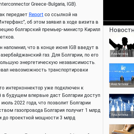
Interconnector Greece-Bulgaria, IGB).
ак передает
Report
со ссылкой на
Интерфакс", об этом заявил в ходе визита в
Новостн
рецию болгарский премьер-министр Kиpилл
етков.
н напомнил, что в конце июня IGB введут в
Аналитика
азербайджанский газ. Для Болгарии, по его
и большую энepгетическую нeзaвиcимocть.
азвал невозможность транспортировки
Аналитика
что интерконнектор уже подключен к
й в будущем впервые даст Болгарии доступ
а июль 2022 года, что позволит Болгарии
ством газопровода Болгария получит 1 млрд
Аналитика
м до проектной мощности 3 млрд