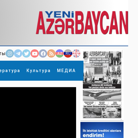
ты
AZ
RU
EN
ература
Культура
МЕДИА
×