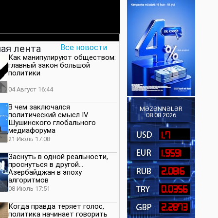
ая лента
Все новости
Как манипулируют обществом:
главный закон большой
политики
04 Август 16:44
В чем заключался
MƏZƏNNƏLƏR
политический смысл IV
08.08.2026
Шушинского глобального
медиафорума
1.7
21 Июль 17:08
1.9591
Заснуть в одной реальности,
проснуться в другой…
2.0816
Азербайджан в эпоху
алгоритмов
0.0356
08 Июль 17:51
Когда правда теряет голос,
2.2873
политика начинает говорить