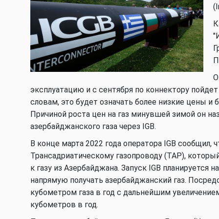
(
К
"
Г
П
О
эксплуатацию и с сентября по коннектору пойдет 
словам, это будет означать более низкие цены 
Причиной роста цен на газ минувшей зимой он н
азербайджанского газа через IGB.
В конце марта 2022 года оператора IGB сообщил, 
Трансадриатическому газопроводу (TAP), которы
к газу из Азербайджана. Запуск IGB планируется н
напрямую получать азербайджанский газ. Посред
кубометром газа в год c дальнейшим увеличение
кубометров в год.