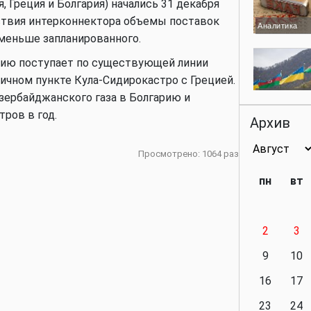
, Греция и Болгария) начались 31 декабря
утствия интерконнектора объемы поставок
Аналитика
 меньше запланированного.
рию поступает по существующей линии
ичном пункте Кула-Сидирокастро с Грецией.
зербайджанского газа в Болгарию и
Аналитика
ров в год.
Архив
Просмотрено: 1064 раз
Аналитика
пн
вт
2
3
Аналитика
9
10
16
17
23
24
Политика