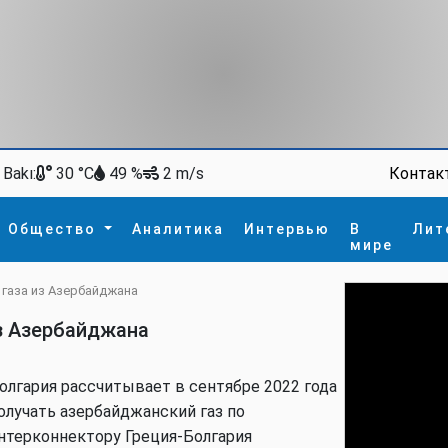
Bakı:
Контак
30 °C
49 %
2 m/s
Общество
Аналитика
Интервью
В
Лит
мире
 газа из Азербайджана
ство
В мире
Спорт
Интересное
з Азербайджана
зм
İdman
Новые технологии
а
гия
сшествие
олгария рассчитывает в сентябре 2022 года
пора
олучать азербайджанский газ по
нтерконнектору Греция-Болгария