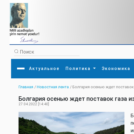
Актуальное
Политика
Экономика
Главная
/
Новостная лента
/ Болгария осенью ждет поставок
Главная
Литература
Политика
Обще
Болгария осенью ждет поставок газа и
Актуальное
МЕДИА
Внешняя политика
Тури
Экономика
Внутренняя политика
Наук
27.04.2022 [14:40]
Аналитика
Рели
Культура
Прои
Б
Интервью
Диас
п
и