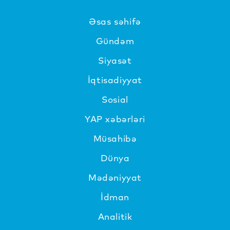
Əsas səhifə
Gündəm
Siyasət
İqtisadiyyat
Sosial
YAP xəbərləri
Müsahibə
Dünya
Mədəniyyat
İdman
Analitik