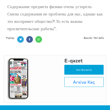
Содержание предмета физики очень устарело.
Смена содержания не проблема для нас, однако как
это воспримет общество?! То есть важны
просветительские работы".
Paylaş:
Baxılıb: 1161 dəfə
E-qəzet
Son Buraxılış
Arxivə Keç