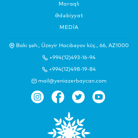
Maraqlı
Ədəbiyyat
MEDİA
Bakı şəh., Üzeyir Hacıbəyov küç., 66, AZ1000
+994(12)493-16-94
+994(12)498-19-84
mail@yeniazerbaycan.com