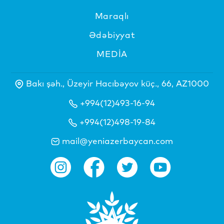
Maraqlı
Ədəbiyyat
MEDİA
Bakı şəh., Üzeyir Hacıbəyov küç., 66, AZ1000
+994(12)493-16-94
+994(12)498-19-84
mail@yeniazerbaycan.com