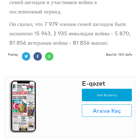
семей шехидов и участников войны в
послевоенный период.
Он сказал, что 7 979 членам семей шехидов было
назначено 15 943, 2 935 инвалидам войны - 5 870,
81 856 ветеранам войны - 81 856 выплат.
Paylaş:
Baxılıb: 1351 dəfə
E-qəzet
Son Buraxılış
Arxivə Keç