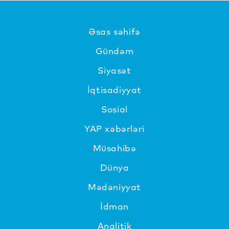
Əsas səhifə
Gündəm
Siyasət
İqtisadiyyat
Sosial
YAP xəbərləri
Müsahibə
Dünya
Mədəniyyat
İdman
Analitik