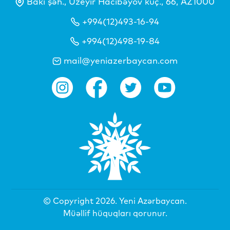
Bakı şəh., Üzeyir Hacıbəyov küç., 66, AZ1000
+994(12)493-16-94
+994(12)498-19-84
mail@yeniazerbaycan.com
© Copyright 2026.
Yeni Azərbaycan
.
Müəllif hüquqları qorunur.