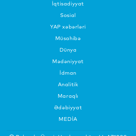
İqtisadiyyat
Sosial
YAP xəbərləri
Müsahibə
Dünya
Mədəniyyat
İdman
Analitik
Maraqlı
Ədəbiyyat
MEDİA