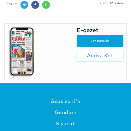
Paylaş:
Baxılıb: 1232 dəfə
E-qəzet
Son Buraxılış
Arxivə Keç
Əsas səhifə
Gündəm
Siyasət